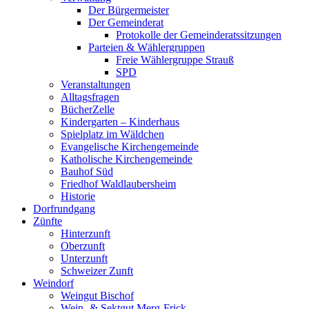
Der Bürgermeister
Der Gemeinderat
Protokolle der Gemeinderatssitzungen
Parteien & Wählergruppen
Freie Wählergruppe Strauß
SPD
Veranstaltungen
Alltagsfragen
BücherZelle
Kindergarten – Kinderhaus
Spielplatz im Wäldchen
Evangelische Kirchengemeinde
Katholische Kirchengemeinde
Bauhof Süd
Friedhof Waldlaubersheim
Historie
Dorfrundgang
Zünfte
Hinterzunft
Oberzunft
Unterzunft
Schweizer Zunft
Weindorf
Weingut Bischof
Wein- & Sektgut Merg-Frick