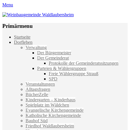
Menu
Weinbaugemeinde Waldlaubersheim
Einfach schön leben
Primärmenu
Weiter
Startseite
zum
Dorfleben
Inhalt
Verwaltung
Der Bürgermeister
Der Gemeinderat
Protokolle der Gemeinderatssitzungen
Parteien & Wählergruppen
Freie Wählergruppe Strauß
SPD
Veranstaltungen
Alltagsfragen
BücherZelle
Kindergarten – Kinderhaus
Spielplatz im Wäldchen
Evangelische Kirchengemeinde
Katholische Kirchengemeinde
Bauhof Süd
Friedhof Waldlaubersheim