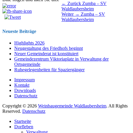
Beitragsnavigation
Vorhergehender
← Zurück
Zumba – SV
Beitrag:
Waldlaubersheim
Nächster
Weiter →
Zumba – SV
Beitrag:
Waldlaubersheim
Neueste Beiträge
Highlights 2026
Neugestaltung des Friedhofs beginnt
Neuer Gemeinderat ist konstituiert
Gemeindezentrum Viktoriaplatz in Verwaltung der
Ortsgemeinde
Ruhegelegenheiten für Spaziergänger
Impressum
Kontakt
Downloads
Datenschutz
Copyright © 2026
Weinbaugemeinde Waldlaubersheim
. All Rights
Reserved.
Datenschutz
Nach
Startseite
oben
Dorfleben
scrollen
Verwaltung