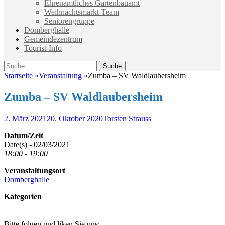
Ehrenamtliches Gartenbauamt
Weihnachtsmarkt-Team
Seniorengruppe
Domberghalle
Gemeindezentrum
Tourist-Info
Suche
Suche
nach:
Startseite
»
Veranstaltung
»
Zumba – SV Waldlaubersheim
Zumba – SV Waldlaubersheim
Veröffentlicht
Autor
2. März 2021
20. Oktober 2020
Torsten Strauss
am
Datum/Zeit
Date(s) - 02/03/2021
18:00 - 19:00
Veranstaltungsort
Domberghalle
Kategorien
Bitte folgen und liken Sie uns: