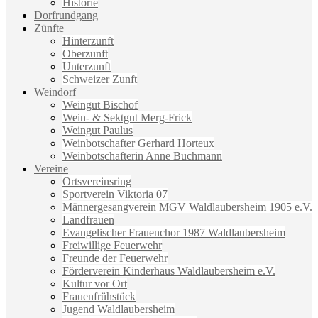
Historie
Dorfrundgang
Zünfte
Hinterzunft
Oberzunft
Unterzunft
Schweizer Zunft
Weindorf
Weingut Bischof
Wein- & Sektgut Merg-Frick
Weingut Paulus
Weinbotschafter Gerhard Horteux
Weinbotschafterin Anne Buchmann
Vereine
Ortsvereinsring
Sportverein Viktoria 07
Männergesangverein MGV Waldlaubersheim 1905 e.V.
Landfrauen
Evangelischer Frauenchor 1987 Waldlaubersheim
Freiwillige Feuerwehr
Freunde der Feuerwehr
Förderverein Kinderhaus Waldlaubersheim e.V.
Kultur vor Ort
Frauenfrühstück
Jugend Waldlaubersheim