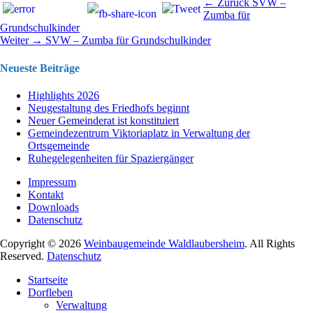
Beitragsnavigation
Vorhergehend
← Zurück
SVW –
Beitrag:
Zumba für
Grundschulkinder
Nächster
Weiter →
SVW – Zumba für Grundschulkinder
Beitrag:
Neueste Beiträge
Highlights 2026
Neugestaltung des Friedhofs beginnt
Neuer Gemeinderat ist konstituiert
Gemeindezentrum Viktoriaplatz in Verwaltung der
Ortsgemeinde
Ruhegelegenheiten für Spaziergänger
Impressum
Kontakt
Downloads
Datenschutz
Copyright © 2026
Weinbaugemeinde Waldlaubersheim
. All Rights
Reserved.
Datenschutz
Nach
Startseite
oben
Dorfleben
scrollen
Verwaltung