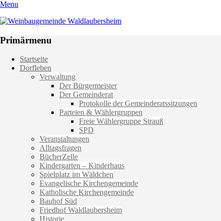
Menu
Weinbaugemeinde Waldlaubersheim
Einfach schön leben
Primärmenu
Weiter
Startseite
zum
Dorfleben
Inhalt
Verwaltung
Der Bürgermeister
Der Gemeinderat
Protokolle der Gemeinderatssitzungen
Parteien & Wählergruppen
Freie Wählergruppe Strauß
SPD
Veranstaltungen
Alltagsfragen
BücherZelle
Kindergarten – Kinderhaus
Spielplatz im Wäldchen
Evangelische Kirchengemeinde
Katholische Kirchengemeinde
Bauhof Süd
Friedhof Waldlaubersheim
Historie