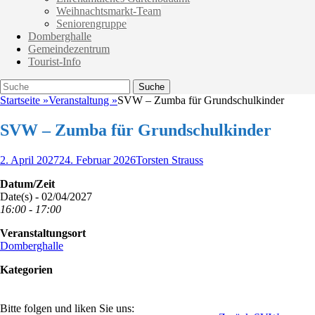
Weihnachtsmarkt-Team
Seniorengruppe
Domberghalle
Gemeindezentrum
Tourist-Info
Suche
Suche
nach:
Startseite
»
Veranstaltung
»
SVW – Zumba für Grundschulkinder
SVW – Zumba für Grundschulkinder
Veröffentlicht
Autor
2. April 2027
24. Februar 2026
Torsten Strauss
am
Datum/Zeit
Date(s) - 02/04/2027
16:00 - 17:00
Veranstaltungsort
Domberghalle
Kategorien
Bitte folgen und liken Sie uns: