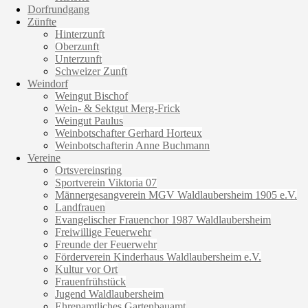
Dorfrundgang
Zünfte
Hinterzunft
Oberzunft
Unterzunft
Schweizer Zunft
Weindorf
Weingut Bischof
Wein- & Sektgut Merg-Frick
Weingut Paulus
Weinbotschafter Gerhard Horteux
Weinbotschafterin Anne Buchmann
Vereine
Ortsvereinsring
Sportverein Viktoria 07
Männergesangverein MGV Waldlaubersheim 1905 e.V.
Landfrauen
Evangelischer Frauenchor 1987 Waldlaubersheim
Freiwillige Feuerwehr
Freunde der Feuerwehr
Förderverein Kinderhaus Waldlaubersheim e.V.
Kultur vor Ort
Frauenfrühstück
Jugend Waldlaubersheim
Ehrenamtliches Gartenbauamt