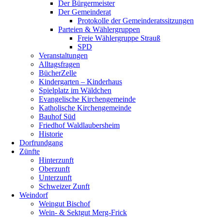
Der Bürgermeister
Der Gemeinderat
Protokolle der Gemeinderatssitzungen
Parteien & Wählergruppen
Freie Wählergruppe Strauß
SPD
Veranstaltungen
Alltagsfragen
BücherZelle
Kindergarten – Kinderhaus
Spielplatz im Wäldchen
Evangelische Kirchengemeinde
Katholische Kirchengemeinde
Bauhof Süd
Friedhof Waldlaubersheim
Historie
Dorfrundgang
Zünfte
Hinterzunft
Oberzunft
Unterzunft
Schweizer Zunft
Weindorf
Weingut Bischof
Wein- & Sektgut Merg-Frick