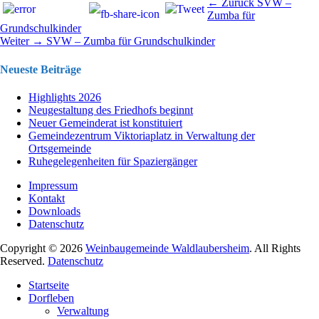
Beitragsnavigation
Vorhergehend
← Zurück
SVW –
Beitrag:
Zumba für
Grundschulkinder
Nächster
Weiter →
SVW – Zumba für Grundschulkinder
Beitrag:
Neueste Beiträge
Highlights 2026
Neugestaltung des Friedhofs beginnt
Neuer Gemeinderat ist konstituiert
Gemeindezentrum Viktoriaplatz in Verwaltung der
Ortsgemeinde
Ruhegelegenheiten für Spaziergänger
Impressum
Kontakt
Downloads
Datenschutz
Copyright © 2026
Weinbaugemeinde Waldlaubersheim
. All Rights
Reserved.
Datenschutz
Nach
Startseite
oben
Dorfleben
scrollen
Verwaltung