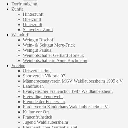
Dorfrundgang
Zünfte
Hinterzunft
Oberzunft
Unterzunft
Schweizer Zunft
Weindorf
Weingut Bischof
Wein- & Sektgut Merg-Frick
Weingut Paulus
Weinbotschafter Gerhard Horteux
Weinbotschafterin Anne Buchmann
Vereine
Ortsvereinsring
Sportverein Viktoria 07
Männergesangverein MGV Waldlaubersheim 1905 e.V.
Landfrauen
Evangelischer Frauenchor 1987 Waldlaubersheim
Freiwillige Feuerwehr
Freunde der Feuerwehr
Förderverein Kinderhaus Waldlaubersheim e.V.
Kultur vor Ort
Frauenfrühstück
Jugend Waldlaubersheim
Ehrenamtliches Gartenbauamt