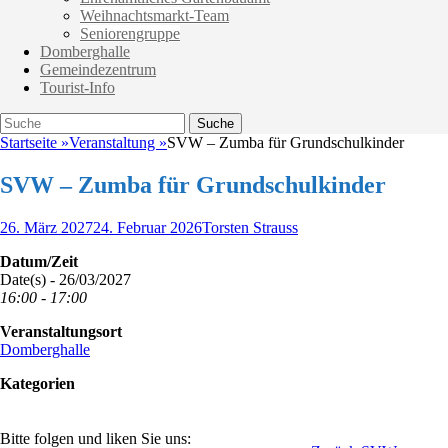
Weihnachtsmarkt-Team
Seniorengruppe
Domberghalle
Gemeindezentrum
Tourist-Info
Suche
Suche
nach:
Startseite
»
Veranstaltung
»
SVW – Zumba für Grundschulkinder
SVW – Zumba für Grundschulkinder
Veröffentlicht
Autor
26. März 2027
24. Februar 2026
Torsten Strauss
am
Datum/Zeit
Date(s) - 26/03/2027
16:00 - 17:00
Veranstaltungsort
Domberghalle
Kategorien
Bitte folgen und liken Sie uns: