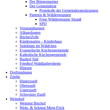
Der Bürgermeister
Der Gemeinderat
Protokolle der Gemeinderatssitzungen
Parteien & Wählergruppen
Freie Wählergruppe Strauß
SPD
Veranstaltungen
Alltagsfragen
BücherZelle
Kindergarten – Kinderhaus
Spielplatz im Wäldchen
Evangelische Kirchengemeinde
Katholische Kirchengemeinde
Bauhof Süd
Friedhof Waldlaubersheim
Historie
Dorfrundgang
Zünfte
Hinterzunft
Oberzunft
Unterzunft
Schweizer Zunft
Weindorf
Weingut Bischof
Wein- & Sektgut Merg-Frick