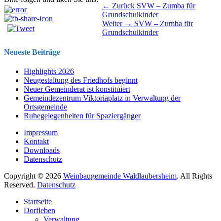
Beitragsnavigation
Vorhergehender
← Zurück
SVW – Zumba für
Beitrag:
Grundschulkinder
Nächster
Weiter →
SVW – Zumba für
Beitrag:
Grundschulkinder
Neueste Beiträge
Highlights 2026
Neugestaltung des Friedhofs beginnt
Neuer Gemeinderat ist konstituiert
Gemeindezentrum Viktoriaplatz in Verwaltung der
Ortsgemeinde
Ruhegelegenheiten für Spaziergänger
Impressum
Kontakt
Downloads
Datenschutz
Copyright © 2026
Weinbaugemeinde Waldlaubersheim
. All Rights
Reserved.
Datenschutz
Nach
Startseite
oben
Dorfleben
scrollen
Verwaltung