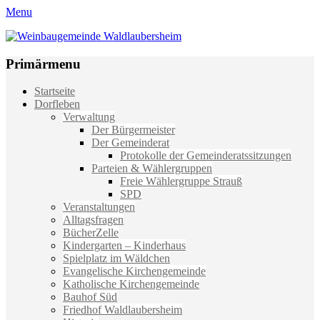
Menu
Weinbaugemeinde Waldlaubersheim
Einfach schön leben
Primärmenu
Weiter
Startseite
zum
Dorfleben
Inhalt
Verwaltung
Der Bürgermeister
Der Gemeinderat
Protokolle der Gemeinderatssitzungen
Parteien & Wählergruppen
Freie Wählergruppe Strauß
SPD
Veranstaltungen
Alltagsfragen
BücherZelle
Kindergarten – Kinderhaus
Spielplatz im Wäldchen
Evangelische Kirchengemeinde
Katholische Kirchengemeinde
Bauhof Süd
Friedhof Waldlaubersheim