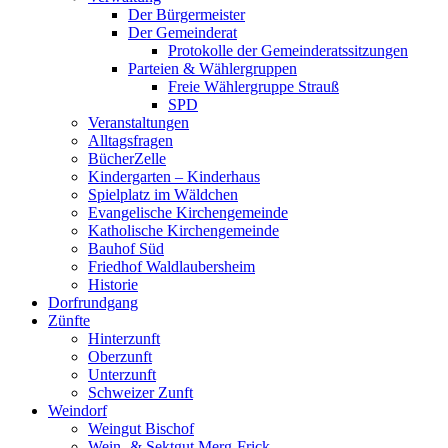
Der Bürgermeister
Der Gemeinderat
Protokolle der Gemeinderatssitzungen
Parteien & Wählergruppen
Freie Wählergruppe Strauß
SPD
Veranstaltungen
Alltagsfragen
BücherZelle
Kindergarten – Kinderhaus
Spielplatz im Wäldchen
Evangelische Kirchengemeinde
Katholische Kirchengemeinde
Bauhof Süd
Friedhof Waldlaubersheim
Historie
Dorfrundgang
Zünfte
Hinterzunft
Oberzunft
Unterzunft
Schweizer Zunft
Weindorf
Weingut Bischof
Wein- & Sektgut Merg-Frick