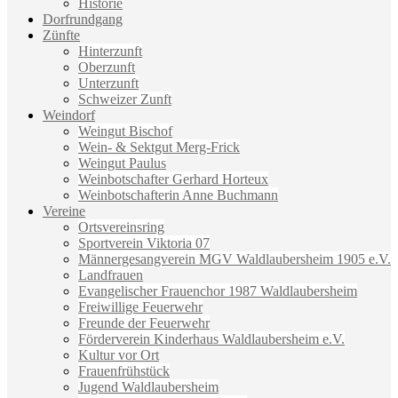
Historie
Dorfrundgang
Zünfte
Hinterzunft
Oberzunft
Unterzunft
Schweizer Zunft
Weindorf
Weingut Bischof
Wein- & Sektgut Merg-Frick
Weingut Paulus
Weinbotschafter Gerhard Horteux
Weinbotschafterin Anne Buchmann
Vereine
Ortsvereinsring
Sportverein Viktoria 07
Männergesangverein MGV Waldlaubersheim 1905 e.V.
Landfrauen
Evangelischer Frauenchor 1987 Waldlaubersheim
Freiwillige Feuerwehr
Freunde der Feuerwehr
Förderverein Kinderhaus Waldlaubersheim e.V.
Kultur vor Ort
Frauenfrühstück
Jugend Waldlaubersheim