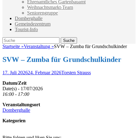
Ehrenamtliches Gartenbauamt
Weihnachtsmarkt-Team
Seniorengruppe
Domberghalle
Gemeindezentrum
Tourist-Info
Suche
Suche
nach:
Startseite
»
Veranstaltung
»
SVW – Zumba für Grundschulkinder
SVW – Zumba für Grundschulkinder
Veröffentlicht
Autor
17. Juli 2026
24. Februar 2026
Torsten Strauss
am
Datum/Zeit
Date(s) - 17/07/2026
16:00 - 17:00
Veranstaltungsort
Domberghalle
Kategorien
Bitte folgen und liken Sie uns: