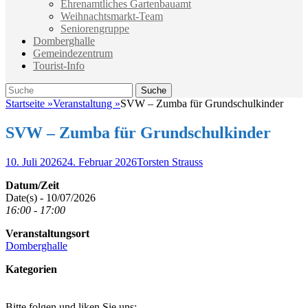
Ehrenamtliches Gartenbauamt
Weihnachtsmarkt-Team
Seniorengruppe
Domberghalle
Gemeindezentrum
Tourist-Info
Suche
Suche
nach:
Startseite
»
Veranstaltung
»
SVW – Zumba für Grundschulkinder
SVW – Zumba für Grundschulkinder
Veröffentlicht
Autor
10. Juli 2026
24. Februar 2026
Torsten Strauss
am
Datum/Zeit
Date(s) - 10/07/2026
16:00 - 17:00
Veranstaltungsort
Domberghalle
Kategorien
Bitte folgen und liken Sie uns: