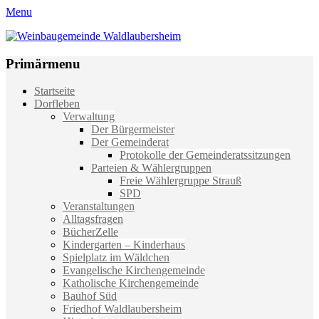
Menu
Weinbaugemeinde Waldlaubersheim
Einfach schön leben
Primärmenu
Weiter
Startseite
zum
Dorfleben
Inhalt
Verwaltung
Der Bürgermeister
Der Gemeinderat
Protokolle der Gemeinderatssitzungen
Parteien & Wählergruppen
Freie Wählergruppe Strauß
SPD
Veranstaltungen
Alltagsfragen
BücherZelle
Kindergarten – Kinderhaus
Spielplatz im Wäldchen
Evangelische Kirchengemeinde
Katholische Kirchengemeinde
Bauhof Süd
Friedhof Waldlaubersheim