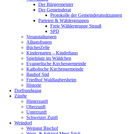
Der Bürgermeister
Der Gemeinderat
Protokolle der Gemeinderatssitzungen
Parteien & Wählergruppen
Freie Wählergruppe Strauß
SPD
Veranstaltungen
Alltagsfragen
BücherZelle
Kindergarten – Kinderhaus
Spielplatz im Wäldchen
Evangelische Kirchengemeinde
Katholische Kirchengemeinde
Bauhof Süd
Friedhof Waldlaubersheim
Historie
Dorfrundgang
Zünfte
Hinterzunft
Oberzunft
Unterzunft
Schweizer Zunft
Weindorf
Weingut Bischof
Wein- & Sektgut Merg-Frick