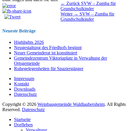
Beitragsnavigation
Vorhergehender
← Zurück
SVW – Zumba für
Beitrag:
Grundschulkinder
Nächster
Weiter →
SVW – Zumba für
Beitrag:
Grundschulkinder
Neueste Beiträge
Highlights 2026
Neugestaltung des Friedhofs beginnt
Neuer Gemeinderat ist konstituiert
Gemeindezentrum Viktoriaplatz in Verwaltung der
Ortsgemeinde
Ruhegelegenheiten für Spaziergänger
Impressum
Kontakt
Downloads
Datenschutz
Copyright © 2026
Weinbaugemeinde Waldlaubersheim
. All Rights
Reserved.
Datenschutz
Nach
Startseite
oben
Dorfleben
scrollen
Verwaltung