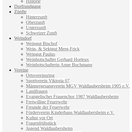
Historie
Dorfrundgang
Zünfte
Hinterzunft
Oberzunft
Unterzunft
Schweizer Zunft
Weindorf
Weingut Bischof
Wein- & Sektgut Merg-Frick
Weingut Paulus
Weinbotschafter Gerhard Horteux
Weinbotschafterin Anne Buchmann
Vereine
Ortsvereinsring
Sportverein Viktoria 07
Männergesangverein MGV Waldlaubersheim 1905 e.V.
Landfrauen
Evangelischer Frauenchor 1987 Waldlaubersheim
Freiwillige Feuerwehr
Freunde der Feuerwehr
Förderverein Kinderhaus Waldlaubersheim e.V.
Kultur vor Ort
Frauenfrühstück
Jugend Waldlaubersheim