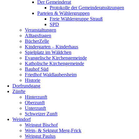
Der Gemeinderat
Protokolle der Gemeinderatssitzungen
Parteien & Wählergruppen
Freie Wählergruppe Strauß
SPD
Veranstaltungen
Alltagsfragen
BücherZelle
Kindergarten – Kinderhaus
Spielplatz im Wäldchen
Evangelische Kirchengemeinde
Katholische Kirchengemeinde
Bauhof Süd
Friedhof Waldlaubersheim
Historie
Dorfrundgang
Zünfte
Hinterzunft
Oberzunft
Unterzunft
Schweizer Zunft
Weindorf
Weingut Bischof
Wein- & Sektgut Merg-Frick
Weingut Paulus