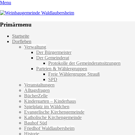
Menu
Weinbaugemeinde Waldlaubersheim
Einfach schön leben
Primärmenu
Weiter
Startseite
zum
Dorfleben
Inhalt
Verwaltung
Der Bürgermeister
Der Gemeinderat
Protokolle der Gemeinderatssitzungen
Parteien & Wählergruppen
Freie Wählergruppe Strauß
SPD
Veranstaltungen
Alltagsfragen
BücherZelle
Kindergarten – Kinderhaus
Spielplatz im Wäldchen
Evangelische Kirchengemeinde
Katholische Kirchengemeinde
Bauhof Süd
Friedhof Waldlaubersheim
Historie