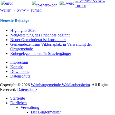
Beitragsnavigation
Vorhergehend
← Zurück
SVW –
Beitrag:
Turnen
Nächster
Weiter →
SVW – Turnen
Beitrag:
Neueste Beiträge
Highlights 2026
Neugestaltung des Friedhofs beginnt
Neuer Gemeinderat ist konstituiert
Gemeindezentrum Viktoriaplatz in Verwaltung der
Ortsgemeinde
Ruhegelegenheiten für Spaziergänger
Impressum
Kontakt
Downloads
Datenschutz
Copyright © 2026
Weinbaugemeinde Waldlaubersheim
. All Rights
Reserved.
Datenschutz
Nach
Startseite
oben
Dorfleben
scrollen
Verwaltung
Der Bürgermeister