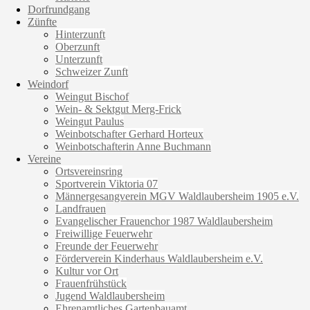
Dorfrundgang
Zünfte
Hinterzunft
Oberzunft
Unterzunft
Schweizer Zunft
Weindorf
Weingut Bischof
Wein- & Sektgut Merg-Frick
Weingut Paulus
Weinbotschafter Gerhard Horteux
Weinbotschafterin Anne Buchmann
Vereine
Ortsvereinsring
Sportverein Viktoria 07
Männergesangverein MGV Waldlaubersheim 1905 e.V.
Landfrauen
Evangelischer Frauenchor 1987 Waldlaubersheim
Freiwillige Feuerwehr
Freunde der Feuerwehr
Förderverein Kinderhaus Waldlaubersheim e.V.
Kultur vor Ort
Frauenfrühstück
Jugend Waldlaubersheim
Ehrenamtliches Gartenbauamt