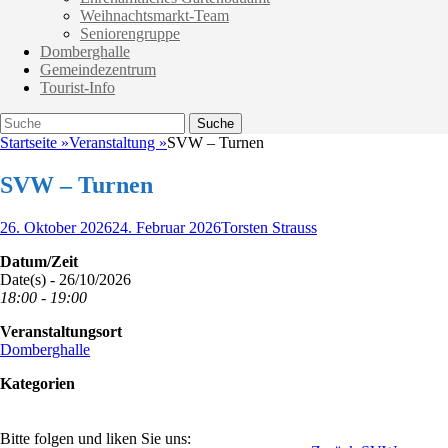
Weihnachtsmarkt-Team
Seniorengruppe
Domberghalle
Gemeindezentrum
Tourist-Info
Suche
Suche
nach:
Startseite
»
Veranstaltung
»
SVW – Turnen
SVW – Turnen
Veröffentlicht
Autor
26. Oktober 2026
24. Februar 2026
Torsten Strauss
am
Datum/Zeit
Date(s) - 26/10/2026
18:00 - 19:00
Veranstaltungsort
Domberghalle
Kategorien
Bitte folgen und liken Sie uns: