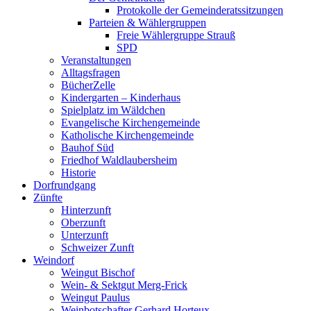
Protokolle der Gemeinderatssitzungen
Parteien & Wählergruppen
Freie Wählergruppe Strauß
SPD
Veranstaltungen
Alltagsfragen
BücherZelle
Kindergarten – Kinderhaus
Spielplatz im Wäldchen
Evangelische Kirchengemeinde
Katholische Kirchengemeinde
Bauhof Süd
Friedhof Waldlaubersheim
Historie
Dorfrundgang
Zünfte
Hinterzunft
Oberzunft
Unterzunft
Schweizer Zunft
Weindorf
Weingut Bischof
Wein- & Sektgut Merg-Frick
Weingut Paulus
Weinbotschafter Gerhard Horteux