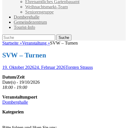
Ehrenamtliches Gartenbauamt
Weihnachtsmarkt-Team
Seniorengruppe
Domberghalle
Gemeindezentrum
Tourist-Info
Suche
Suche
nach:
Startseite
»
Veranstaltung
»
SVW – Turnen
SVW – Turnen
Veröffentlicht
Autor
19. Oktober 2026
24. Februar 2026
Torsten Strauss
am
Datum/Zeit
Date(s) - 19/10/2026
18:00 - 19:00
Veranstaltungsort
Domberghalle
Kategorien
Bitte folgen und liken Sie uns: