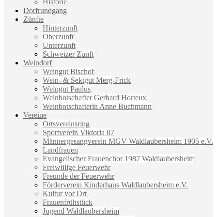
Historie
Dorfrundgang
Zünfte
Hinterzunft
Oberzunft
Unterzunft
Schweizer Zunft
Weindorf
Weingut Bischof
Wein- & Sektgut Merg-Frick
Weingut Paulus
Weinbotschafter Gerhard Horteux
Weinbotschafterin Anne Buchmann
Vereine
Ortsvereinsring
Sportverein Viktoria 07
Männergesangverein MGV Waldlaubersheim 1905 e.V.
Landfrauen
Evangelischer Frauenchor 1987 Waldlaubersheim
Freiwillige Feuerwehr
Freunde der Feuerwehr
Förderverein Kinderhaus Waldlaubersheim e.V.
Kultur vor Ort
Frauenfrühstück
Jugend Waldlaubersheim