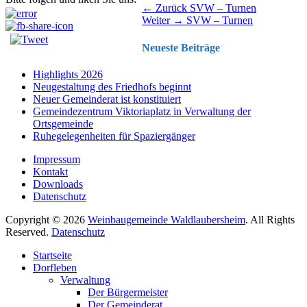
Beitragsnavigation
Vorhergehender
← Zurück
SVW – Turnen
Nächster
Beitrag:
Weiter →
SVW – Turnen
Beitrag:
Neueste Beiträge
Highlights 2026
Neugestaltung des Friedhofs beginnt
Neuer Gemeinderat ist konstituiert
Gemeindezentrum Viktoriaplatz in Verwaltung der
Ortsgemeinde
Ruhegelegenheiten für Spaziergänger
Impressum
Kontakt
Downloads
Datenschutz
Copyright © 2026
Weinbaugemeinde Waldlaubersheim
. All Rights
Reserved.
Datenschutz
Nach
Startseite
oben
Dorfleben
scrollen
Verwaltung
Der Bürgermeister
Der Gemeinderat