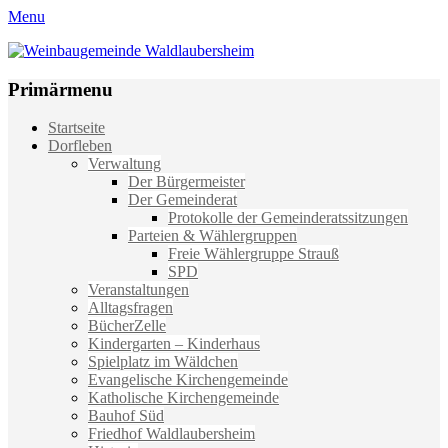
Menu
Weinbaugemeinde Waldlaubersheim
Einfach schön leben
Primärmenu
Weiter
Startseite
zum
Dorfleben
Inhalt
Verwaltung
Der Bürgermeister
Der Gemeinderat
Protokolle der Gemeinderatssitzungen
Parteien & Wählergruppen
Freie Wählergruppe Strauß
SPD
Veranstaltungen
Alltagsfragen
BücherZelle
Kindergarten – Kinderhaus
Spielplatz im Wäldchen
Evangelische Kirchengemeinde
Katholische Kirchengemeinde
Bauhof Süd
Friedhof Waldlaubersheim