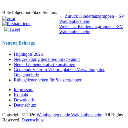
Bitte folgen und liken Sie uns:
Beitragsnavigation
Vorhergehender
← Zurück
Kindertanzgruppen – SV
Beitrag:
Waldlaubersheim
Nächster
Weiter →
Kindertanzgruppen – SV
Beitrag:
Waldlaubersheim
Neueste Beiträge
Highlights 2026
Neugestaltung des Friedhofs beginnt
Neuer Gemeinderat ist konstituiert
Gemeindezentrum Viktoriaplatz in Verwaltung der
Ortsgemeinde
Ruhegelegenheiten für Spaziergänger
Impressum
Kontakt
Downloads
Datenschutz
Copyright © 2026
Weinbaugemeinde Waldlaubersheim
. All Rights
Reserved.
Datenschutz
Nach