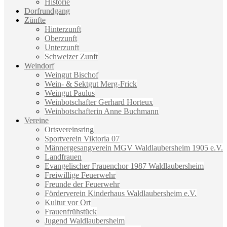
Historie
Dorfrundgang
Zünfte
Hinterzunft
Oberzunft
Unterzunft
Schweizer Zunft
Weindorf
Weingut Bischof
Wein- & Sektgut Merg-Frick
Weingut Paulus
Weinbotschafter Gerhard Horteux
Weinbotschafterin Anne Buchmann
Vereine
Ortsvereinsring
Sportverein Viktoria 07
Männergesangverein MGV Waldlaubersheim 1905 e.V.
Landfrauen
Evangelischer Frauenchor 1987 Waldlaubersheim
Freiwillige Feuerwehr
Freunde der Feuerwehr
Förderverein Kinderhaus Waldlaubersheim e.V.
Kultur vor Ort
Frauenfrühstück
Jugend Waldlaubersheim