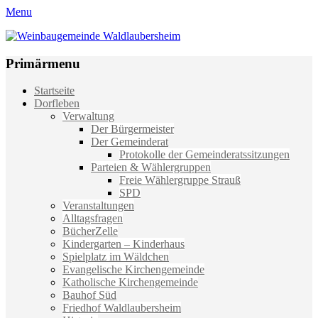
Menu
Weinbaugemeinde Waldlaubersheim
Einfach schön leben
Primärmenu
Weiter
Startseite
zum
Dorfleben
Inhalt
Verwaltung
Der Bürgermeister
Der Gemeinderat
Protokolle der Gemeinderatssitzungen
Parteien & Wählergruppen
Freie Wählergruppe Strauß
SPD
Veranstaltungen
Alltagsfragen
BücherZelle
Kindergarten – Kinderhaus
Spielplatz im Wäldchen
Evangelische Kirchengemeinde
Katholische Kirchengemeinde
Bauhof Süd
Friedhof Waldlaubersheim