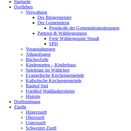
Startseite
oben
Dorfleben
scrollen
Verwaltung
Der Bürgermeister
Der Gemeinderat
Protokolle der Gemeinderatssitzungen
Parteien & Wählergruppen
Freie Wählergruppe Strauß
SPD
Veranstaltungen
Alltagsfragen
BücherZelle
Kindergarten – Kinderhaus
Spielplatz im Wäldchen
Evangelische Kirchengemeinde
Katholische Kirchengemeinde
Bauhof Süd
Friedhof Waldlaubersheim
Historie
Dorfrundgang
Zünfte
Hinterzunft
Oberzunft
Unterzunft
Schweizer Zunft