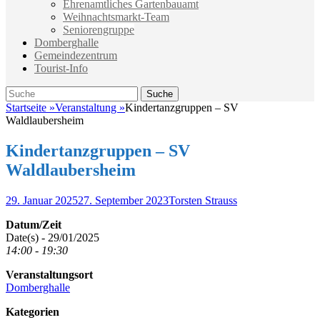
Ehrenamtliches Gartenbauamt
Weihnachtsmarkt-Team
Seniorengruppe
Domberghalle
Gemeindezentrum
Tourist-Info
Suche
Suche
nach:
Startseite
»
Veranstaltung
»
Kindertanzgruppen – SV
Waldlaubersheim
Kindertanzgruppen – SV
Waldlaubersheim
Veröffentlicht
Autor
29. Januar 2025
27. September 2023
Torsten Strauss
am
Datum/Zeit
Date(s) - 29/01/2025
14:00 - 19:30
Veranstaltungsort
Domberghalle
Kategorien