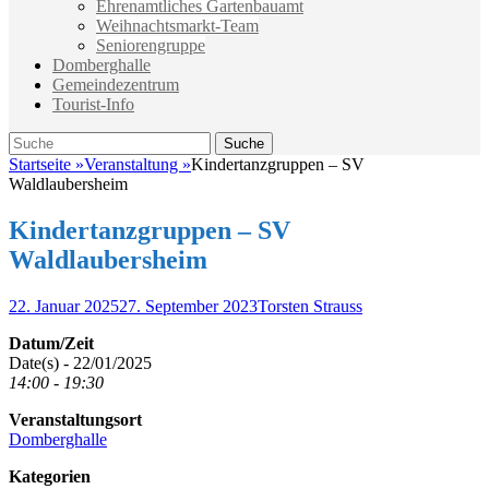
Ehrenamtliches Gartenbauamt
Weihnachtsmarkt-Team
Seniorengruppe
Domberghalle
Gemeindezentrum
Tourist-Info
Suche
Suche
nach:
Startseite
»
Veranstaltung
»
Kindertanzgruppen – SV
Waldlaubersheim
Kindertanzgruppen – SV
Waldlaubersheim
Veröffentlicht
Autor
22. Januar 2025
27. September 2023
Torsten Strauss
am
Datum/Zeit
Date(s) - 22/01/2025
14:00 - 19:30
Veranstaltungsort
Domberghalle
Kategorien