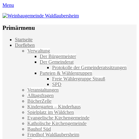
Menu
Weinbaugemeinde Waldlaubersheim
Einfach schön leben
Primärmenu
Weiter
Startseite
zum
Dorfleben
Inhalt
Verwaltung
Der Bürgermeister
Der Gemeinderat
Protokolle der Gemeinderatssitzungen
Parteien & Wählergruppen
Freie Wählergruppe Strauß
SPD
Veranstaltungen
Alltagsfragen
BücherZelle
Kindergarten – Kinderhaus
Spielplatz im Wäldchen
Evangelische Kirchengemeinde
Katholische Kirchengemeinde
Bauhof Süd
Friedhof Waldlaubersheim