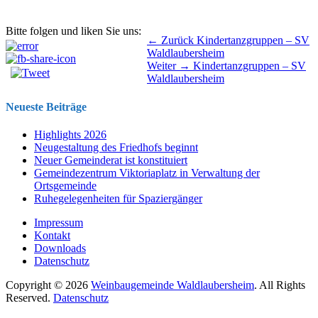
Bitte folgen und liken Sie uns:
Beitragsnavigation
Vorhergehender
← Zurück
Kindertanzgruppen – SV
Beitrag:
Waldlaubersheim
Nächster
Weiter →
Kindertanzgruppen – SV
Beitrag:
Waldlaubersheim
Neueste Beiträge
Highlights 2026
Neugestaltung des Friedhofs beginnt
Neuer Gemeinderat ist konstituiert
Gemeindezentrum Viktoriaplatz in Verwaltung der
Ortsgemeinde
Ruhegelegenheiten für Spaziergänger
Impressum
Kontakt
Downloads
Datenschutz
Copyright © 2026
Weinbaugemeinde Waldlaubersheim
. All Rights
Reserved.
Datenschutz
Nach