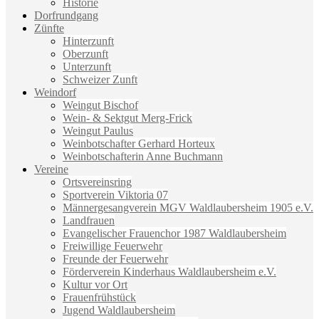
Historie
Dorfrundgang
Zünfte
Hinterzunft
Oberzunft
Unterzunft
Schweizer Zunft
Weindorf
Weingut Bischof
Wein- & Sektgut Merg-Frick
Weingut Paulus
Weinbotschafter Gerhard Horteux
Weinbotschafterin Anne Buchmann
Vereine
Ortsvereinsring
Sportverein Viktoria 07
Männergesangverein MGV Waldlaubersheim 1905 e.V.
Landfrauen
Evangelischer Frauenchor 1987 Waldlaubersheim
Freiwillige Feuerwehr
Freunde der Feuerwehr
Förderverein Kinderhaus Waldlaubersheim e.V.
Kultur vor Ort
Frauenfrühstück
Jugend Waldlaubersheim