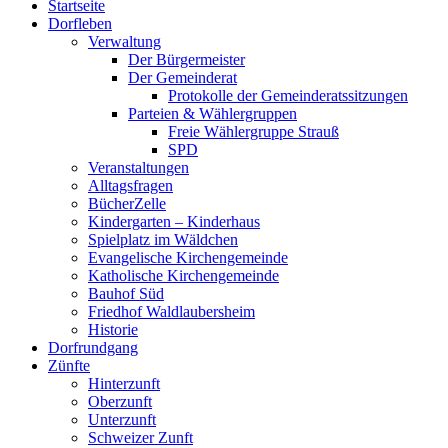
Startseite
oben
Dorfleben
scrollen
Verwaltung
Der Bürgermeister
Der Gemeinderat
Protokolle der Gemeinderatssitzungen
Parteien & Wählergruppen
Freie Wählergruppe Strauß
SPD
Veranstaltungen
Alltagsfragen
BücherZelle
Kindergarten – Kinderhaus
Spielplatz im Wäldchen
Evangelische Kirchengemeinde
Katholische Kirchengemeinde
Bauhof Süd
Friedhof Waldlaubersheim
Historie
Dorfrundgang
Zünfte
Hinterzunft
Oberzunft
Unterzunft
Schweizer Zunft