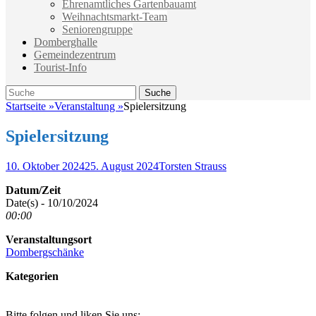
Ehrenamtliches Gartenbauamt
Weihnachtsmarkt-Team
Seniorengruppe
Domberghalle
Gemeindezentrum
Tourist-Info
Suche
Suche
nach:
Startseite
»
Veranstaltung
»
Spielersitzung
Spielersitzung
Veröffentlicht
Autor
10. Oktober 2024
25. August 2024
Torsten Strauss
am
Datum/Zeit
Date(s) - 10/10/2024
00:00
Veranstaltungsort
Dombergschänke
Kategorien
Bitte folgen und liken Sie uns: