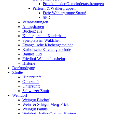
Protokolle der Gemeinderatssitzungen
Parteien & Wählergruppen
Freie Wählergruppe Strauß
SPD
Veranstaltungen
Alltagsfragen
BücherZelle
Kindergarten – Kinderhaus
Spielplatz im Wäldchen
Evangelische Kirchengemeinde
Katholische Kirchengemeinde
Bauhof Süd
Friedhof Waldlaubersheim
Historie
Dorfrundgang
Zünfte
Hinterzunft
Oberzunft
Unterzunft
Schweizer Zunft
Weindorf
Weingut Bischof
Wein- & Sektgut Merg-Frick
Weingut Paulus
Weinbotschafter Gerhard Horteux