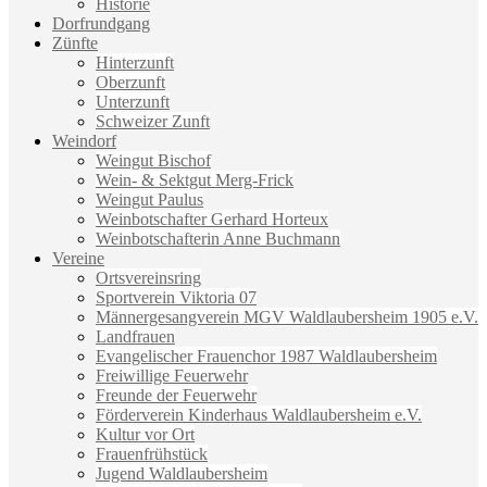
Historie
Dorfrundgang
Zünfte
Hinterzunft
Oberzunft
Unterzunft
Schweizer Zunft
Weindorf
Weingut Bischof
Wein- & Sektgut Merg-Frick
Weingut Paulus
Weinbotschafter Gerhard Horteux
Weinbotschafterin Anne Buchmann
Vereine
Ortsvereinsring
Sportverein Viktoria 07
Männergesangverein MGV Waldlaubersheim 1905 e.V.
Landfrauen
Evangelischer Frauenchor 1987 Waldlaubersheim
Freiwillige Feuerwehr
Freunde der Feuerwehr
Förderverein Kinderhaus Waldlaubersheim e.V.
Kultur vor Ort
Frauenfrühstück
Jugend Waldlaubersheim