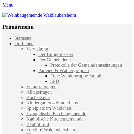
Menu
Weinbaugemeinde Waldlaubersheim
Einfach schön leben
Primärmenu
Weiter
Startseite
zum
Dorfleben
Inhalt
Verwaltung
Der Bürgermeister
Der Gemeinderat
Protokolle der Gemeinderatssitzungen
Parteien & Wählergruppen
Freie Wählergruppe Strauß
SPD
Veranstaltungen
Alltagsfragen
BücherZelle
Kindergarten – Kinderhaus
Spielplatz im Wäldchen
Evangelische Kirchengemeinde
Katholische Kirchengemeinde
Bauhof Süd
Friedhof Waldlaubersheim