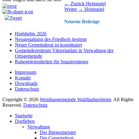
Beitragsnavigation
Vorhergehender
← Zurück
Heimspiel
Nächster
Beitrag:
Weiter →
Heimspiel
Beitrag:
Neueste Beiträge
Highlights 2026
Neugestaltung des Friedhofs beginnt
Neuer Gemeinderat ist konstituiert
Gemeindezentrum Viktoriaplatz in Verwaltung der
Ortsgemeinde
Ruhegelegenheiten für Spaziergänger
Impressum
Kontakt
Downloads
Datenschutz
Copyright © 2026
Weinbaugemeinde Waldlaubersheim
. All Rights
Reserved.
Datenschutz
Nach
Startseite
oben
Dorfleben
scrollen
Verwaltung
Der Bürgermeister
Der Gemeinderat