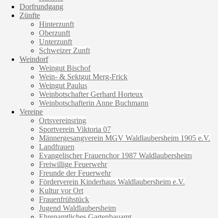
Dorfrundgang
Zünfte
Hinterzunft
Oberzunft
Unterzunft
Schweizer Zunft
Weindorf
Weingut Bischof
Wein- & Sektgut Merg-Frick
Weingut Paulus
Weinbotschafter Gerhard Horteux
Weinbotschafterin Anne Buchmann
Vereine
Ortsvereinsring
Sportverein Viktoria 07
Männergesangverein MGV Waldlaubersheim 1905 e.V.
Landfrauen
Evangelischer Frauenchor 1987 Waldlaubersheim
Freiwillige Feuerwehr
Freunde der Feuerwehr
Förderverein Kinderhaus Waldlaubersheim e.V.
Kultur vor Ort
Frauenfrühstück
Jugend Waldlaubersheim
Ehrenamtliches Gartenbauamt