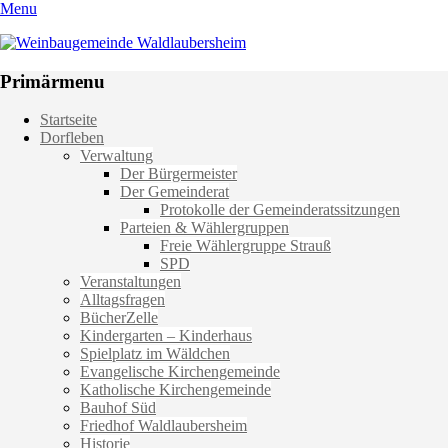
Menu
Weinbaugemeinde Waldlaubersheim
Einfach schön leben
Primärmenu
Weiter
Startseite
zum
Dorfleben
Inhalt
Verwaltung
Der Bürgermeister
Der Gemeinderat
Protokolle der Gemeinderatssitzungen
Parteien & Wählergruppen
Freie Wählergruppe Strauß
SPD
Veranstaltungen
Alltagsfragen
BücherZelle
Kindergarten – Kinderhaus
Spielplatz im Wäldchen
Evangelische Kirchengemeinde
Katholische Kirchengemeinde
Bauhof Süd
Friedhof Waldlaubersheim
Historie