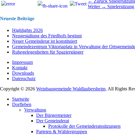
Beitragsnavigation
Vorhergehend
← Zurück
Spielersitzun
Nächster
Beitrag:
Weiter →
Spielersitzung
Beitrag:
Neueste Beiträge
Highlights 2026
Neugestaltung des Friedhofs beginnt
Neuer Gemeinderat ist konstituiert
Gemeindezentrum Viktoriaplatz in Verwaltung der Ortsgemeind
Ruhegelegenheiten für Spaziergänger
Impressum
Kontakt
Downloads
Datenschutz
Copyright © 2026
Weinbaugemeinde Waldlaubersheim
. All Rights Re
Nach
Startseite
oben
Dorfleben
scrollen
Verwaltung
Der Bürgermeister
Der Gemeinderat
Protokolle der Gemeinderatssitzungen
Parteien & Wählergruppen