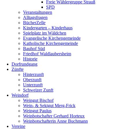
Freie Wählergruppe Strauß
SPD
Veranstaltungen
Alltagsfragen
BücherZelle
Kindergarten – Kinderhaus
Spielplatz im Wäldchen
Evangelische Kirchengemeinde
Katholische Kirchengemeinde
Bauhof Süd
Friedhof Waldlaubersheim
Historie
Dorfrundgang
Zünfte
Hinterzunft
Oberzunft
Unterzunft
Schweizer Zunft
Weindorf
Weingut Bischof
Wein- & Sektgut Merg-Frick
Weingut Paulus
Weinbotschafter Gerhard Horteux
Weinbotschafterin Anne Buchmann
Vereine