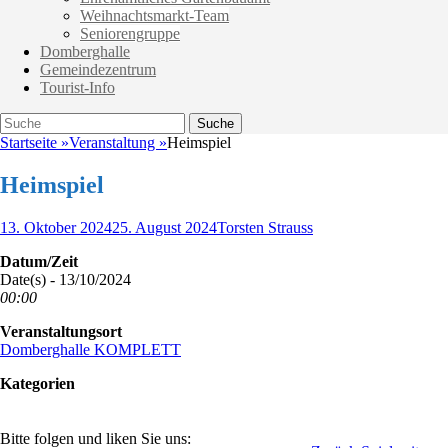
Weihnachtsmarkt-Team
Seniorengruppe
Domberghalle
Gemeindezentrum
Tourist-Info
Suche
Suche
nach:
Startseite
»
Veranstaltung
»
Heimspiel
Heimspiel
Veröffentlicht
Autor
13. Oktober 2024
25. August 2024
Torsten Strauss
am
Datum/Zeit
Date(s) - 13/10/2024
00:00
Veranstaltungsort
Domberghalle KOMPLETT
Kategorien
Bitte folgen und liken Sie uns: