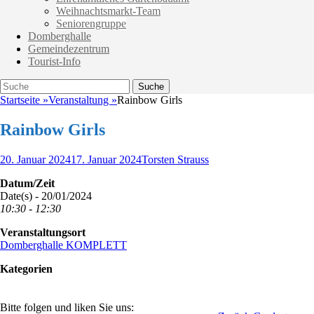
Weihnachtsmarkt-Team
Seniorengruppe
Domberghalle
Gemeindezentrum
Tourist-Info
Suche
Suche
nach:
Startseite
»
Veranstaltung
»
Rainbow Girls
Rainbow Girls
Veröffentlicht
Autor
20. Januar 2024
17. Januar 2024
Torsten Strauss
am
Datum/Zeit
Date(s) - 20/01/2024
10:30 - 12:30
Veranstaltungsort
Domberghalle KOMPLETT
Kategorien
Bitte folgen und liken Sie uns: