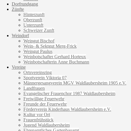
Dorfrundgang
Zünfte
Hinterzunft
Oberzunft
Unterzunft
Schweizer Zunft
Weindorf
Weingut Bischof
Wein- & Sektgut Merg-Frick
Weingut Paulus
Weinbotschafter Gerhard Horteux
Weinbotschafterin Anne Buchmann
Vereine
Ortsvereinsring
Sportverein Viktoria 07
Männergesangverein MGV Waldlaubersheim 1905 e.V.
Landfrauen
Evangelischer Frauenchor 1987 Waldlaubersheim
Freiwillige Feuerwehr
Freunde der Feuerwehr
Förderverein Kinderhaus Waldlaubersheim e.V.
Kultur vor Ort
Frauenfrühstück
Jugend Waldlaubersheim
Ehrenamtliches Gartenbauamt