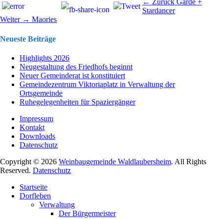
Beitragsnavigation
Vorhergehend
← Zurück
Garde +
Beitrag:
Stardancer
Nächster
Weiter →
Maories
Beitrag:
Neueste Beiträge
Highlights 2026
Neugestaltung des Friedhofs beginnt
Neuer Gemeinderat ist konstituiert
Gemeindezentrum Viktoriaplatz in Verwaltung der
Ortsgemeinde
Ruhegelegenheiten für Spaziergänger
Impressum
Kontakt
Downloads
Datenschutz
Copyright © 2026
Weinbaugemeinde Waldlaubersheim
. All Rights
Reserved.
Datenschutz
Nach
Startseite
oben
Dorfleben
scrollen
Verwaltung
Der Bürgermeister