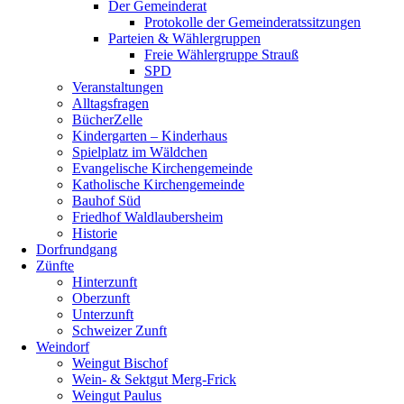
Der Gemeinderat
Protokolle der Gemeinderatssitzungen
Parteien & Wählergruppen
Freie Wählergruppe Strauß
SPD
Veranstaltungen
Alltagsfragen
BücherZelle
Kindergarten – Kinderhaus
Spielplatz im Wäldchen
Evangelische Kirchengemeinde
Katholische Kirchengemeinde
Bauhof Süd
Friedhof Waldlaubersheim
Historie
Dorfrundgang
Zünfte
Hinterzunft
Oberzunft
Unterzunft
Schweizer Zunft
Weindorf
Weingut Bischof
Wein- & Sektgut Merg-Frick
Weingut Paulus