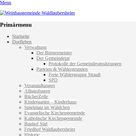
Menu
Weinbaugemeinde Waldlaubersheim
Einfach schön leben
Primärmenu
Weiter
Startseite
zum
Dorfleben
Inhalt
Verwaltung
Der Bürgermeister
Der Gemeinderat
Protokolle der Gemeinderatssitzungen
Parteien & Wählergruppen
Freie Wählergruppe Strauß
SPD
Veranstaltungen
Alltagsfragen
BücherZelle
Kindergarten – Kinderhaus
Spielplatz im Wäldchen
Evangelische Kirchengemeinde
Katholische Kirchengemeinde
Bauhof Süd
Friedhof Waldlaubersheim
Historie