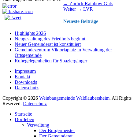
Beitragsnavigation
Vorhergehender
← Zurück
Rainbow Girls
Nächster
Beitrag:
Weiter →
LVR
Beitrag:
Neueste Beiträge
Highlights 2026
Neugestaltung des Friedhofs beginnt
Neuer Gemeinderat ist konstituiert
Gemeindezentrum Viktoriaplatz in Verwaltung der
Ortsgemeinde
Ruhegelegenheiten für Spaziergänger
Impressum
Kontakt
Downloads
Datenschutz
Copyright © 2026
Weinbaugemeinde Waldlaubersheim
. All Rights
Reserved.
Datenschutz
Nach
Startseite
oben
Dorfleben
scrollen
Verwaltung
Der Bürgermeister
Der Gemeinderat