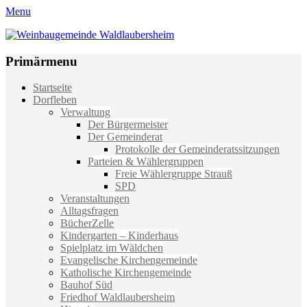
Menu
Weinbaugemeinde Waldlaubersheim
Einfach schön leben
Primärmenu
Weiter
Startseite
zum
Dorfleben
Inhalt
Verwaltung
Der Bürgermeister
Der Gemeinderat
Protokolle der Gemeinderatssitzungen
Parteien & Wählergruppen
Freie Wählergruppe Strauß
SPD
Veranstaltungen
Alltagsfragen
BücherZelle
Kindergarten – Kinderhaus
Spielplatz im Wäldchen
Evangelische Kirchengemeinde
Katholische Kirchengemeinde
Bauhof Süd
Friedhof Waldlaubersheim