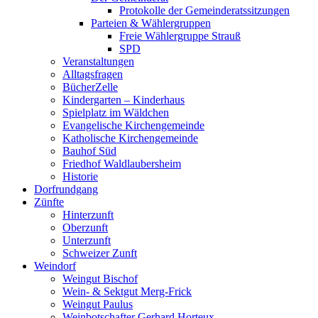
Protokolle der Gemeinderatssitzungen
Parteien & Wählergruppen
Freie Wählergruppe Strauß
SPD
Veranstaltungen
Alltagsfragen
BücherZelle
Kindergarten – Kinderhaus
Spielplatz im Wäldchen
Evangelische Kirchengemeinde
Katholische Kirchengemeinde
Bauhof Süd
Friedhof Waldlaubersheim
Historie
Dorfrundgang
Zünfte
Hinterzunft
Oberzunft
Unterzunft
Schweizer Zunft
Weindorf
Weingut Bischof
Wein- & Sektgut Merg-Frick
Weingut Paulus
Weinbotschafter Gerhard Horteux