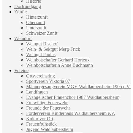
Historie
Dorfrundgang
Zünfte
Hinterzunft
Oberzunft
Unterzunft
Schweizer Zunft
Weindorf
Weingut Bischof
Wein- & Sektgut Merg-Frick
Weingut Paulus
Weinbotschafter Gerhard Horteux
Weinbotschafterin Anne Buchmann
Vereine
Ortsvereinsring
Sportverein Viktoria 07
Männergesangverein MGV Waldlaubersheim 1905 e.V.
Landfrauen
Evangelischer Frauenchor 1987 Waldlaubersheim
Freiwillige Feuerwehr
Freunde der Feuerwehr
Förderverein Kinderhaus Waldlaubersheim e.V.
Kultur vor Ort
Frauenfrühstück
Jugend Waldlaubersheim