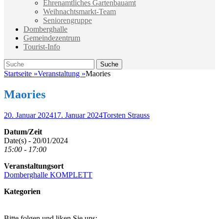
Ehrenamtliches Gartenbauamt
Weihnachtsmarkt-Team
Seniorengruppe
Domberghalle
Gemeindezentrum
Tourist-Info
Suche
Suche
nach:
Startseite
»
Veranstaltung
»
Maories
Maories
Veröffentlicht
Autor
20. Januar 2024
17. Januar 2024
Torsten Strauss
am
Datum/Zeit
Date(s) - 20/01/2024
15:00 - 17:00
Veranstaltungsort
Domberghalle KOMPLETT
Kategorien
Bitte folgen und liken Sie uns: