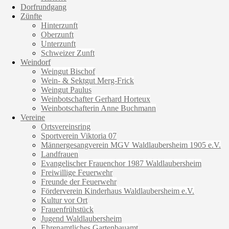
Dorfrundgang
Zünfte
Hinterzunft
Oberzunft
Unterzunft
Schweizer Zunft
Weindorf
Weingut Bischof
Wein- & Sektgut Merg-Frick
Weingut Paulus
Weinbotschafter Gerhard Horteux
Weinbotschafterin Anne Buchmann
Vereine
Ortsvereinsring
Sportverein Viktoria 07
Männergesangverein MGV Waldlaubersheim 1905 e.V.
Landfrauen
Evangelischer Frauenchor 1987 Waldlaubersheim
Freiwillige Feuerwehr
Freunde der Feuerwehr
Förderverein Kinderhaus Waldlaubersheim e.V.
Kultur vor Ort
Frauenfrühstück
Jugend Waldlaubersheim
Ehrenamtliches Gartenbauamt