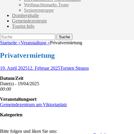
Weihnachtsmarkt-Team
Seniorengruppe
Domberghalle
Gemeindezentrum
Tourist-Info
Suche
Suche
nach:
Startseite
»
Veranstaltung
»
Privatvermietung
Privatvermietung
Veröffentlicht
Autor
19. April 2025
12. Februar 2025
Torsten Strauss
am
Datum/Zeit
Date(s) - 19/04/2025
00:00
Veranstaltungsort
Gemeindezentrum am Viktoriaplatz
Kategorien
Bitte folgen und liken Sie uns: