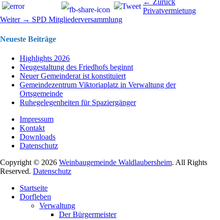
Beitragsnavigation
Vorhergehend
← Zurück
Beitrag:
Privatvermietung
Nächster
Weiter →
SPD Mitgliederversammlung
Beitrag:
Neueste Beiträge
Highlights 2026
Neugestaltung des Friedhofs beginnt
Neuer Gemeinderat ist konstituiert
Gemeindezentrum Viktoriaplatz in Verwaltung der
Ortsgemeinde
Ruhegelegenheiten für Spaziergänger
Impressum
Kontakt
Downloads
Datenschutz
Copyright © 2026
Weinbaugemeinde Waldlaubersheim
. All Rights
Reserved.
Datenschutz
Nach
Startseite
oben
Dorfleben
scrollen
Verwaltung
Der Bürgermeister