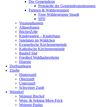
Der Gemeinderat
Protokolle der Gemeinderatssitzungen
Parteien & Wählergruppen
Freie Wählergruppe Strauß
SPD
Veranstaltungen
Alltagsfragen
BücherZelle
Kindergarten – Kinderhaus
Spielplatz im Wäldchen
Evangelische Kirchengemeinde
Katholische Kirchengemeinde
Bauhof Süd
Friedhof Waldlaubersheim
Historie
Dorfrundgang
Zünfte
Hinterzunft
Oberzunft
Unterzunft
Schweizer Zunft
Weindorf
Weingut Bischof
Wein- & Sektgut Merg-Frick
Weingut Paulus