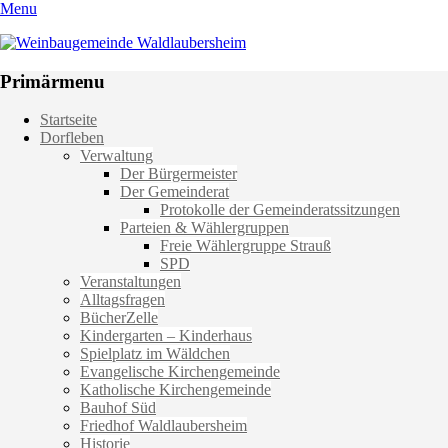
Menu
Weinbaugemeinde Waldlaubersheim
Einfach schön leben
Primärmenu
Weiter
Startseite
zum
Dorfleben
Inhalt
Verwaltung
Der Bürgermeister
Der Gemeinderat
Protokolle der Gemeinderatssitzungen
Parteien & Wählergruppen
Freie Wählergruppe Strauß
SPD
Veranstaltungen
Alltagsfragen
BücherZelle
Kindergarten – Kinderhaus
Spielplatz im Wäldchen
Evangelische Kirchengemeinde
Katholische Kirchengemeinde
Bauhof Süd
Friedhof Waldlaubersheim
Historie