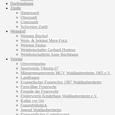
Dorfrundgang
Zünfte
Hinterzunft
Oberzunft
Unterzunft
Schweizer Zunft
Weindorf
Weingut Bischof
Wein- & Sektgut Merg-Frick
Weingut Paulus
Weinbotschafter Gerhard Horteux
Weinbotschafterin Anne Buchmann
Vereine
Ortsvereinsring
Sportverein Viktoria 07
Männergesangverein MGV Waldlaubersheim 1905 e.V.
Landfrauen
Evangelischer Frauenchor 1987 Waldlaubersheim
Freiwillige Feuerwehr
Freunde der Feuerwehr
Förderverein Kinderhaus Waldlaubersheim e.V.
Kultur vor Ort
Frauenfrühstück
Jugend Waldlaubersheim
Ehrenamtliches Gartenbauamt