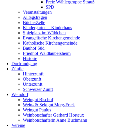
Freie Wählergruppe Strauß
SPD
Veranstaltungen
Alltagsfragen
BücherZelle
Kindergarten – Kinderhaus
Spielplatz im Wäldchen
Evangelische Kirchengemeinde
Katholische Kirchengemeinde
Bauhof Süd
Friedhof Waldlaubersheim
Historie
Dorfrundgang
Zünfte
Hinterzunft
Oberzunft
Unterzunft
Schweizer Zunft
Weindorf
Weingut Bischof
Wein- & Sektgut Merg-Frick
Weingut Paulus
Weinbotschafter Gerhard Horteux
Weinbotschafterin Anne Buchmann
Vereine