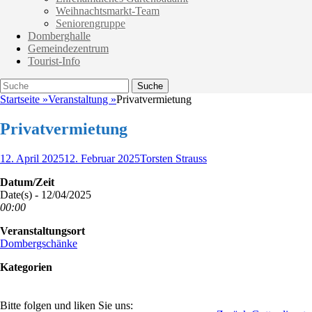
Weihnachtsmarkt-Team
Seniorengruppe
Domberghalle
Gemeindezentrum
Tourist-Info
Suche
Suche
nach:
Startseite
»
Veranstaltung
»
Privatvermietung
Privatvermietung
Veröffentlicht
Autor
12. April 2025
12. Februar 2025
Torsten Strauss
am
Datum/Zeit
Date(s) - 12/04/2025
00:00
Veranstaltungsort
Dombergschänke
Kategorien
Bitte folgen und liken Sie uns: