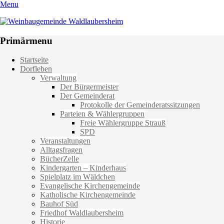
Menu
Weinbaugemeinde Waldlaubersheim
Einfach schön leben
Primärmenu
Weiter
Startseite
zum
Dorfleben
Inhalt
Verwaltung
Der Bürgermeister
Der Gemeinderat
Protokolle der Gemeinderatssitzungen
Parteien & Wählergruppen
Freie Wählergruppe Strauß
SPD
Veranstaltungen
Alltagsfragen
BücherZelle
Kindergarten – Kinderhaus
Spielplatz im Wäldchen
Evangelische Kirchengemeinde
Katholische Kirchengemeinde
Bauhof Süd
Friedhof Waldlaubersheim
Historie