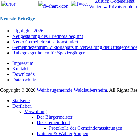
Beitragsnavigation
Vorhergehend
← Zurück
Gottesdienst
Nächster
Beitrag:
Weiter →
Privatvermiet
Beitrag:
Neueste Beiträge
Highlights 2026
Neugestaltung des Friedhofs beginnt
Neuer Gemeinderat ist konstituiert
Gemeindezentrum Viktoriaplatz in Verwaltung der Ortsgemeind
Ruhegelegenheiten für Spaziergänger
Impressum
Kontakt
Downloads
Datenschutz
Copyright © 2026
Weinbaugemeinde Waldlaubersheim
. All Rights Re
Nach
Startseite
oben
Dorfleben
scrollen
Verwaltung
Der Bürgermeister
Der Gemeinderat
Protokolle der Gemeinderatssitzungen
Parteien & Wählergruppen