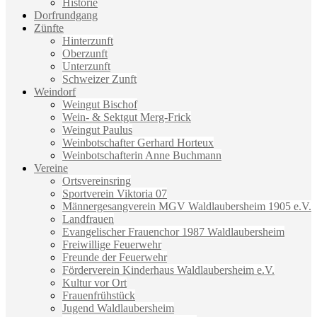
Historie
Dorfrundgang
Zünfte
Hinterzunft
Oberzunft
Unterzunft
Schweizer Zunft
Weindorf
Weingut Bischof
Wein- & Sektgut Merg-Frick
Weingut Paulus
Weinbotschafter Gerhard Horteux
Weinbotschafterin Anne Buchmann
Vereine
Ortsvereinsring
Sportverein Viktoria 07
Männergesangverein MGV Waldlaubersheim 1905 e.V.
Landfrauen
Evangelischer Frauenchor 1987 Waldlaubersheim
Freiwillige Feuerwehr
Freunde der Feuerwehr
Förderverein Kinderhaus Waldlaubersheim e.V.
Kultur vor Ort
Frauenfrühstück
Jugend Waldlaubersheim