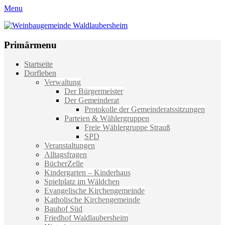
Menu
Weinbaugemeinde Waldlaubersheim
Einfach schön leben
Primärmenu
Weiter
Startseite
zum
Dorfleben
Inhalt
Verwaltung
Der Bürgermeister
Der Gemeinderat
Protokolle der Gemeinderatssitzungen
Parteien & Wählergruppen
Freie Wählergruppe Strauß
SPD
Veranstaltungen
Alltagsfragen
BücherZelle
Kindergarten – Kinderhaus
Spielplatz im Wäldchen
Evangelische Kirchengemeinde
Katholische Kirchengemeinde
Bauhof Süd
Friedhof Waldlaubersheim