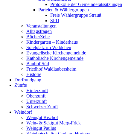
Protokolle der Gemeinderatssitzungen
Parteien & Wählergruppen
Freie Wählergruppe Strauß
SPD
Veranstaltungen
Alltagsfragen
BücherZelle
Kindergarten – Kinderhaus
Spielplatz im Wäldchen
Evangelische Kirchengemeinde
Katholische Kirchengemeinde
Bauhof Süd
Friedhof Waldlaubersheim
Historie
Dorfrundgang
Zünfte
Hinterzunft
Oberzunft
Unterzunft
Schweizer Zunft
Weindorf
Weingut Bischof
Wein- & Sektgut Merg-Frick
Weingut Paulus
Weinbotschafter Gerhard Horteux