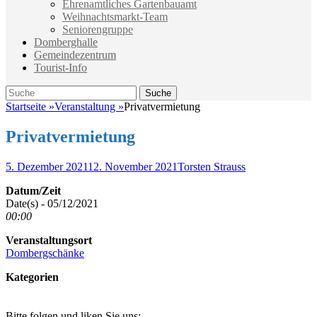
Ehrenamtliches Gartenbauamt
Weihnachtsmarkt-Team
Seniorengruppe
Domberghalle
Gemeindezentrum
Tourist-Info
Suche
Suche
nach:
Startseite
»
Veranstaltung
»
Privatvermietung
Privatvermietung
Veröffentlicht
Autor
5. Dezember 2021
12. November 2021
Torsten Strauss
am
Datum/Zeit
Date(s) - 05/12/2021
00:00
Veranstaltungsort
Dombergschänke
Kategorien
Bitte folgen und liken Sie uns: