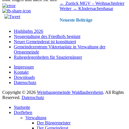
Beitragsnavigation
Vorhergehender
← Zurück
MGV – Weihnachtsfeier
Nächster
Beitrag:
Weiter →
KIndersachenbasar
Beitrag:
Neueste Beiträge
Highlights 2026
Neugestaltung des Friedhofs beginnt
Neuer Gemeinderat ist konstituiert
Gemeindezentrum Viktoriaplatz in Verwaltung der
Ortsgemeinde
Ruhegelegenheiten für Spaziergänger
Impressum
Kontakt
Downloads
Datenschutz
Copyright © 2026
Weinbaugemeinde Waldlaubersheim
. All Rights
Reserved.
Datenschutz
Nach
Startseite
oben
Dorfleben
scrollen
Verwaltung
Der Bürgermeister
Der Gemeinderat