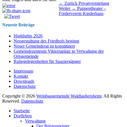
Beitragsnavigation
Vorhergehender
← Zurück
Privatvermietung
Nächster
Beitrag:
Weiter →
Puppentheater –
Beitrag:
Förderverein Kinderhaus
Neueste Beiträge
Highlights 2026
Neugestaltung des Friedhofs beginnt
Neuer Gemeinderat ist konstituiert
Gemeindezentrum Viktoriaplatz in Verwaltung der
Ortsgemeinde
Ruhegelegenheiten für Spaziergänger
Impressum
Kontakt
Downloads
Datenschutz
Copyright © 2026
Weinbaugemeinde Waldlaubersheim
. All Rights
Reserved.
Datenschutz
Nach
Startseite
oben
Dorfleben
scrollen
Verwaltung
Der Bürgermeister