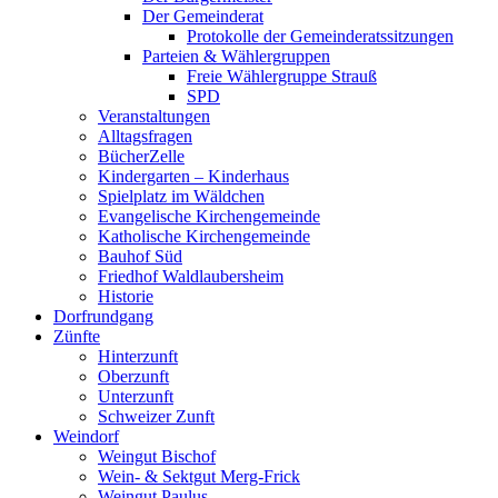
Der Gemeinderat
Protokolle der Gemeinderatssitzungen
Parteien & Wählergruppen
Freie Wählergruppe Strauß
SPD
Veranstaltungen
Alltagsfragen
BücherZelle
Kindergarten – Kinderhaus
Spielplatz im Wäldchen
Evangelische Kirchengemeinde
Katholische Kirchengemeinde
Bauhof Süd
Friedhof Waldlaubersheim
Historie
Dorfrundgang
Zünfte
Hinterzunft
Oberzunft
Unterzunft
Schweizer Zunft
Weindorf
Weingut Bischof
Wein- & Sektgut Merg-Frick
Weingut Paulus