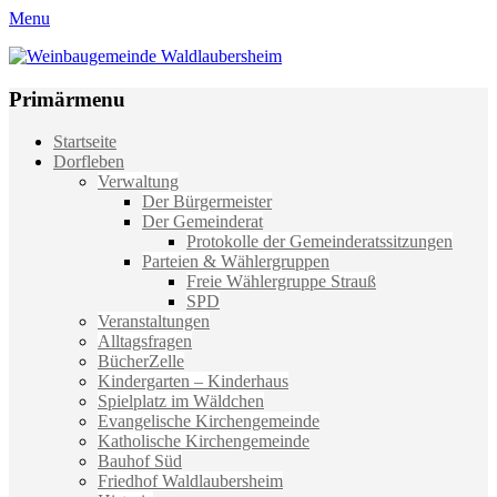
Menu
Weinbaugemeinde Waldlaubersheim
Einfach schön leben
Primärmenu
Weiter
Startseite
zum
Dorfleben
Inhalt
Verwaltung
Der Bürgermeister
Der Gemeinderat
Protokolle der Gemeinderatssitzungen
Parteien & Wählergruppen
Freie Wählergruppe Strauß
SPD
Veranstaltungen
Alltagsfragen
BücherZelle
Kindergarten – Kinderhaus
Spielplatz im Wäldchen
Evangelische Kirchengemeinde
Katholische Kirchengemeinde
Bauhof Süd
Friedhof Waldlaubersheim