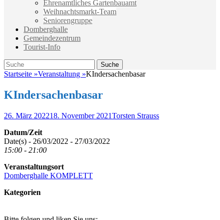
Ehrenamtliches Gartenbauamt
Weihnachtsmarkt-Team
Seniorengruppe
Domberghalle
Gemeindezentrum
Tourist-Info
Suche
Suche
nach:
Startseite
»
Veranstaltung
»
KIndersachenbasar
KIndersachenbasar
Veröffentlicht
Autor
26. März 2022
18. November 2021
Torsten Strauss
am
Datum/Zeit
Date(s) - 26/03/2022 - 27/03/2022
15:00 - 21:00
Veranstaltungsort
Domberghalle KOMPLETT
Kategorien
Bitte folgen und liken Sie uns: