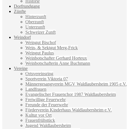
Historie
Dorfrundgang
Zünfte
Hinterzunft
Oberzunft
Unterzunft
Schweizer Zunft
Weindorf
Weingut Bischof
Wein- & Sektgut Merg-Frick
Weingut Paulus
Weinbotschafter Gerhard Horteux
Weinbotschafterin Anne Buchmann
Vereine
Ortsvereinsring
Sportverein Viktoria 07
Männergesangverein MGV Waldlaubersheim 1905 e.V.
Landfrauen
Evangelischer Frauenchor 1987 Waldlaubersheim
Freiwillige Feuerwehr
Freunde der Feuerwehr
Förderverein Kinderhaus Waldlaubersheim e.V.
Kultur vor Ort
Frauenfrühstück
Jugend Waldlaubersheim