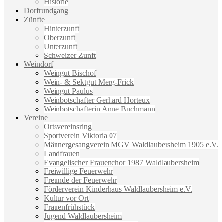
Historie
Dorfrundgang
Zünfte
Hinterzunft
Oberzunft
Unterzunft
Schweizer Zunft
Weindorf
Weingut Bischof
Wein- & Sektgut Merg-Frick
Weingut Paulus
Weinbotschafter Gerhard Horteux
Weinbotschafterin Anne Buchmann
Vereine
Ortsvereinsring
Sportverein Viktoria 07
Männergesangverein MGV Waldlaubersheim 1905 e.V.
Landfrauen
Evangelischer Frauenchor 1987 Waldlaubersheim
Freiwillige Feuerwehr
Freunde der Feuerwehr
Förderverein Kinderhaus Waldlaubersheim e.V.
Kultur vor Ort
Frauenfrühstück
Jugend Waldlaubersheim