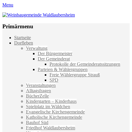
Menu
Weinbaugemeinde Waldlaubersheim
Einfach schön leben
Primärmenu
Weiter
Startseite
zum
Dorfleben
Inhalt
Verwaltung
Der Bürgermeister
Der Gemeinderat
Protokolle der Gemeinderatssitzungen
Parteien & Wählergruppen
Freie Wählergruppe Strauß
SPD
Veranstaltungen
Alltagsfragen
BücherZelle
Kindergarten – Kinderhaus
Spielplatz im Wäldchen
Evangelische Kirchengemeinde
Katholische Kirchengemeinde
Bauhof Süd
Friedhof Waldlaubersheim