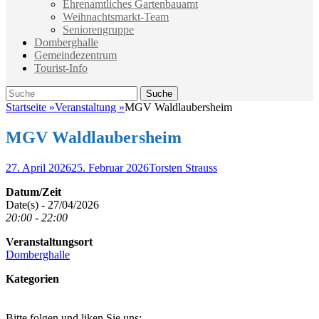
Ehrenamtliches Gartenbauamt
Weihnachtsmarkt-Team
Seniorengruppe
Domberghalle
Gemeindezentrum
Tourist-Info
Suche
Suche
nach:
Startseite
»
Veranstaltung
»
MGV Waldlaubersheim
MGV Waldlaubersheim
Veröffentlicht
Autor
27. April 2026
25. Februar 2026
Torsten Strauss
am
Datum/Zeit
Date(s) - 27/04/2026
20:00 - 22:00
Veranstaltungsort
Domberghalle
Kategorien
Bitte folgen und liken Sie uns: