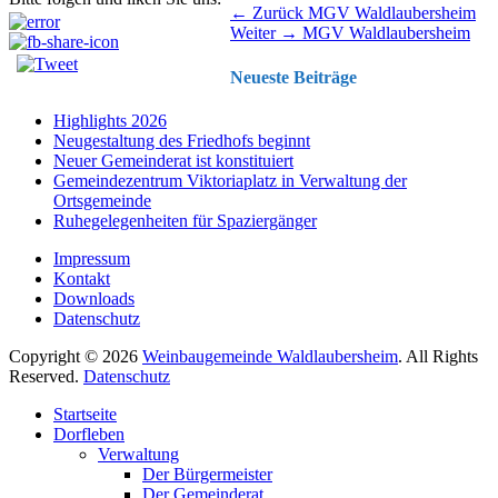
Beitragsnavigation
Vorhergehender
← Zurück
MGV Waldlaubersheim
Nächster
Beitrag:
Weiter →
MGV Waldlaubersheim
Beitrag:
Neueste Beiträge
Highlights 2026
Neugestaltung des Friedhofs beginnt
Neuer Gemeinderat ist konstituiert
Gemeindezentrum Viktoriaplatz in Verwaltung der
Ortsgemeinde
Ruhegelegenheiten für Spaziergänger
Impressum
Kontakt
Downloads
Datenschutz
Copyright © 2026
Weinbaugemeinde Waldlaubersheim
. All Rights
Reserved.
Datenschutz
Nach
Startseite
oben
Dorfleben
scrollen
Verwaltung
Der Bürgermeister
Der Gemeinderat