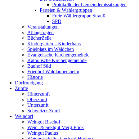
Protokolle der Gemeinderatssitzungen
Parteien & Wählergruppen
Freie Wählergruppe Strauß
SPD
Veranstaltungen
Alltagsfragen
BücherZelle
Kindergarten – Kinderhaus
Spielplatz im Wäldchen
Evangelische Kirchengemeinde
Katholische Kirchengemeinde
Bauhof Süd
Friedhof Waldlaubersheim
Historie
Dorfrundgang
Zünfte
Hinterzunft
Oberzunft
Unterzunft
Schweizer Zunft
Weindorf
Weingut Bischof
Wein- & Sektgut Merg-Frick
Weingut Paulus
Weinbotschafter Gerhard Horteux