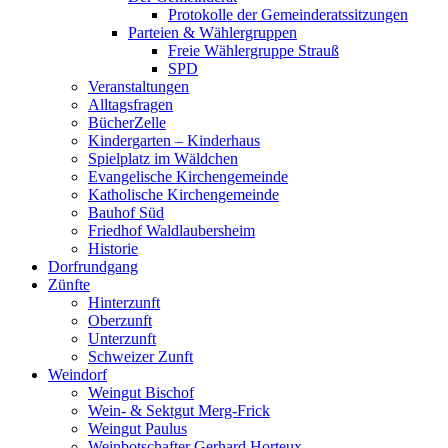
Protokolle der Gemeinderatssitzungen
Parteien & Wählergruppen
Freie Wählergruppe Strauß
SPD
Veranstaltungen
Alltagsfragen
BücherZelle
Kindergarten – Kinderhaus
Spielplatz im Wäldchen
Evangelische Kirchengemeinde
Katholische Kirchengemeinde
Bauhof Süd
Friedhof Waldlaubersheim
Historie
Dorfrundgang
Zünfte
Hinterzunft
Oberzunft
Unterzunft
Schweizer Zunft
Weindorf
Weingut Bischof
Wein- & Sektgut Merg-Frick
Weingut Paulus
Weinbotschafter Gerhard Horteux