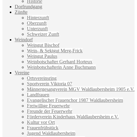
Historie
Dorfrundgang
Zünfte
Hinterzunft
Oberzunft
Unterzunft
Schweizer Zunft
Weindorf
Weingut Bischof
Wein- & Sektgut Merg-Frick
Weingut Paulus
Weinbotschafter Gerhard Horteux
Weinbotschafterin Anne Buchmann
Vereine
Ortsvereinsring
Sportverein Viktoria 07
Männergesangverein MGV Waldlaubersheim 1905 e.V.
Landfrauen
Evangelischer Frauenchor 1987 Waldlaubersheim
Freiwillige Feuerwehr
Freunde der Feuerwehr
Förderverein Kinderhaus Waldlaubersheim e.V.
Kultur vor Ort
Frauenfrühstück
Jugend Waldlaubersheim