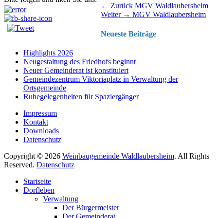
Beitragsnavigation
Vorhergehender
← Zurück
MGV Waldlaubersheim
Nächster
Beitrag:
Weiter →
MGV Waldlaubersheim
Beitrag:
Neueste Beiträge
Highlights 2026
Neugestaltung des Friedhofs beginnt
Neuer Gemeinderat ist konstituiert
Gemeindezentrum Viktoriaplatz in Verwaltung der
Ortsgemeinde
Ruhegelegenheiten für Spaziergänger
Impressum
Kontakt
Downloads
Datenschutz
Copyright © 2026
Weinbaugemeinde Waldlaubersheim
. All Rights
Reserved.
Datenschutz
Nach
Startseite
oben
Dorfleben
scrollen
Verwaltung
Der Bürgermeister
Der Gemeinderat