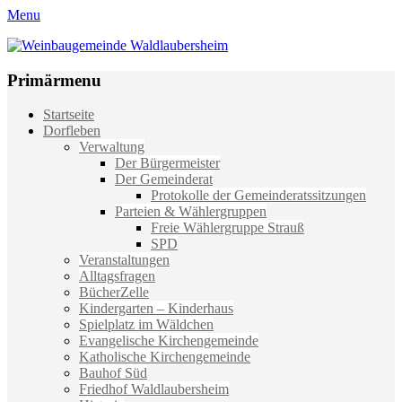
Menu
Weinbaugemeinde Waldlaubersheim
Einfach schön leben
Primärmenu
Weiter
Startseite
zum
Dorfleben
Inhalt
Verwaltung
Der Bürgermeister
Der Gemeinderat
Protokolle der Gemeinderatssitzungen
Parteien & Wählergruppen
Freie Wählergruppe Strauß
SPD
Veranstaltungen
Alltagsfragen
BücherZelle
Kindergarten – Kinderhaus
Spielplatz im Wäldchen
Evangelische Kirchengemeinde
Katholische Kirchengemeinde
Bauhof Süd
Friedhof Waldlaubersheim