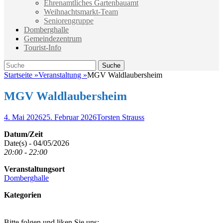
Ehrenamtliches Gartenbauamt
Weihnachtsmarkt-Team
Seniorengruppe
Domberghalle
Gemeindezentrum
Tourist-Info
Suche
Suche
nach:
Startseite
»
Veranstaltung
»
MGV Waldlaubersheim
MGV Waldlaubersheim
Veröffentlicht
Autor
4. Mai 2026
25. Februar 2026
Torsten Strauss
am
Datum/Zeit
Date(s) - 04/05/2026
20:00 - 22:00
Veranstaltungsort
Domberghalle
Kategorien
Bitte folgen und liken Sie uns: