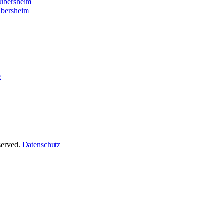
er
ubersheim
bersheim
e
served.
Datenschutz