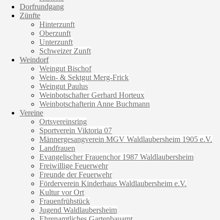
Dorfrundgang
Zünfte
Hinterzunft
Oberzunft
Unterzunft
Schweizer Zunft
Weindorf
Weingut Bischof
Wein- & Sektgut Merg-Frick
Weingut Paulus
Weinbotschafter Gerhard Horteux
Weinbotschafterin Anne Buchmann
Vereine
Ortsvereinsring
Sportverein Viktoria 07
Männergesangverein MGV Waldlaubersheim 1905 e.V.
Landfrauen
Evangelischer Frauenchor 1987 Waldlaubersheim
Freiwillige Feuerwehr
Freunde der Feuerwehr
Förderverein Kinderhaus Waldlaubersheim e.V.
Kultur vor Ort
Frauenfrühstück
Jugend Waldlaubersheim
Ehrenamtliches Gartenbauamt