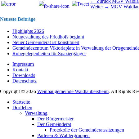
Beitragsnavigation
Vorhergehend
← Zurück
MGV Waldla
Nächster
Beitrag:
Weiter →
MGV Waldlau
Beitrag:
Neueste Beiträge
Highlights 2026
Neugestaltung des Friedhofs beginnt
Neuer Gemeinderat ist konstituiert
Gemeindezentrum Viktoriaplatz in Verwaltung der Ortsgemeind
Ruhegelegenheiten für Spaziergänger
Impressum
Kontakt
Downloads
Datenschutz
Copyright © 2026
Weinbaugemeinde Waldlaubersheim
. All Rights Re
Nach
Startseite
oben
Dorfleben
scrollen
Verwaltung
Der Bürgermeister
Der Gemeinderat
Protokolle der Gemeinderatssitzungen
Parteien & Wählergruppen