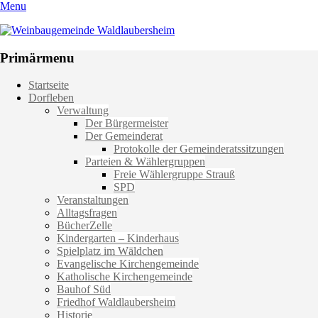
Menu
Weinbaugemeinde Waldlaubersheim
Einfach schön leben
Primärmenu
Weiter
Startseite
zum
Dorfleben
Inhalt
Verwaltung
Der Bürgermeister
Der Gemeinderat
Protokolle der Gemeinderatssitzungen
Parteien & Wählergruppen
Freie Wählergruppe Strauß
SPD
Veranstaltungen
Alltagsfragen
BücherZelle
Kindergarten – Kinderhaus
Spielplatz im Wäldchen
Evangelische Kirchengemeinde
Katholische Kirchengemeinde
Bauhof Süd
Friedhof Waldlaubersheim
Historie