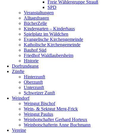
Freie Wählergruppe Strauß
SPD
Veranstaltungen
Alltagsfragen
BücherZelle
Kindergarten – Kinderhaus
Spielplatz im Wäldchen
Evangelische Kirchengemeinde
Katholische Kirchengemeinde
Bauhof Süd
Friedhof Waldlaubersheim
Historie
Dorfrundgang
Zünfte
Hinterzunft
Oberzunft
Unterzunft
Schweizer Zunft
Weindorf
Weingut Bischof
Wein- & Sektgut Merg-Frick
Weingut Paulus
Weinbotschafter Gerhard Horteux
Weinbotschafterin Anne Buchmann
Vereine