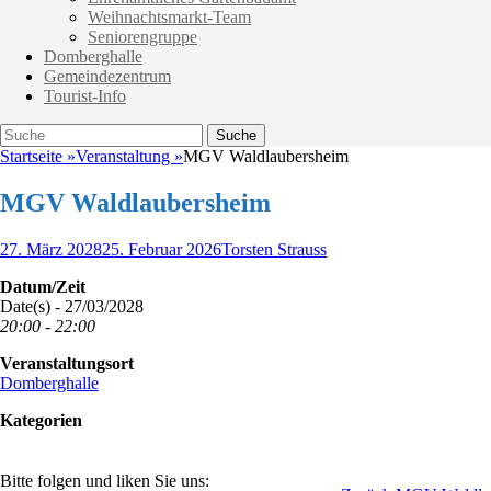
Weihnachtsmarkt-Team
Seniorengruppe
Domberghalle
Gemeindezentrum
Tourist-Info
Suche
Suche
nach:
Startseite
»
Veranstaltung
»
MGV Waldlaubersheim
MGV Waldlaubersheim
Veröffentlicht
Autor
27. März 2028
25. Februar 2026
Torsten Strauss
am
Datum/Zeit
Date(s) - 27/03/2028
20:00 - 22:00
Veranstaltungsort
Domberghalle
Kategorien
Bitte folgen und liken Sie uns: