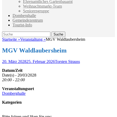
Ehrenamtliches Gartenbauamt
Weihnachtsmarkt-Team
Seniorengruppe
Domberghalle
Gemeindezentrum
Tourist-Info
Suche
Suche
nach:
Startseite
»
Veranstaltung
»
MGV Waldlaubersheim
MGV Waldlaubersheim
Veröffentlicht
Autor
20. März 2028
25. Februar 2026
Torsten Strauss
am
Datum/Zeit
Date(s) - 20/03/2028
20:00 - 22:00
Veranstaltungsort
Domberghalle
Kategorien
Bitte folgen und liken Sie uns: