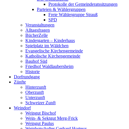
Protokolle der Gemeinderatssitzungen
Parteien & Wählergruppen
Freie Wählergruppe Strauß
SPD
Veranstaltungen
Alltagsfragen
BücherZelle
Kindergarten – Kinderhaus
Spielplatz im Wäldchen
Evangelische Kirchengemeinde
Katholische Kirchengemeinde
Bauhof Süd
Friedhof Waldlaubersheim
Historie
Dorfrundgang
Zünfte
Hinterzunft
Oberzunft
Unterzunft
Schweizer Zunft
Weindorf
Weingut Bischof
Wein- & Sektgut Merg-Frick
Weingut Paulus
Weinbotschafter Gerhard Horteux