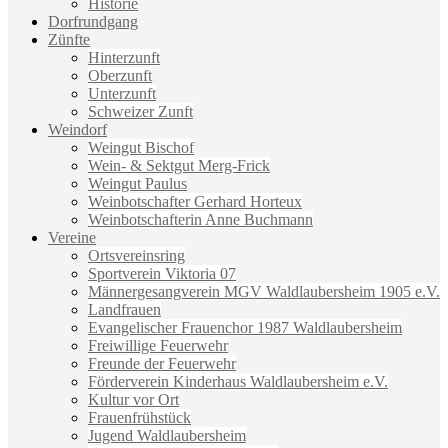
Historie
Dorfrundgang
Zünfte
Hinterzunft
Oberzunft
Unterzunft
Schweizer Zunft
Weindorf
Weingut Bischof
Wein- & Sektgut Merg-Frick
Weingut Paulus
Weinbotschafter Gerhard Horteux
Weinbotschafterin Anne Buchmann
Vereine
Ortsvereinsring
Sportverein Viktoria 07
Männergesangverein MGV Waldlaubersheim 1905 e.V.
Landfrauen
Evangelischer Frauenchor 1987 Waldlaubersheim
Freiwillige Feuerwehr
Freunde der Feuerwehr
Förderverein Kinderhaus Waldlaubersheim e.V.
Kultur vor Ort
Frauenfrühstück
Jugend Waldlaubersheim