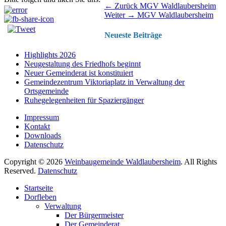
Beitragsnavigation
Vorhergehender
← Zurück
MGV Waldlaubersheim
Nächster
Beitrag:
Weiter →
MGV Waldlaubersheim
Beitrag:
Neueste Beiträge
Highlights 2026
Neugestaltung des Friedhofs beginnt
Neuer Gemeinderat ist konstituiert
Gemeindezentrum Viktoriaplatz in Verwaltung der
Ortsgemeinde
Ruhegelegenheiten für Spaziergänger
Impressum
Kontakt
Downloads
Datenschutz
Copyright © 2026
Weinbaugemeinde Waldlaubersheim
. All Rights
Reserved.
Datenschutz
Nach
Startseite
oben
Dorfleben
scrollen
Verwaltung
Der Bürgermeister
Der Gemeinderat