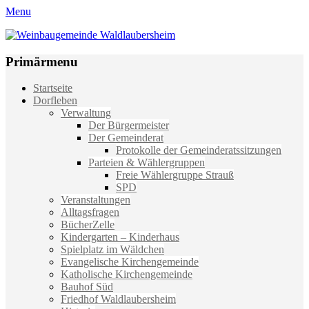
Menu
Weinbaugemeinde Waldlaubersheim
Einfach schön leben
Primärmenu
Weiter
Startseite
zum
Dorfleben
Inhalt
Verwaltung
Der Bürgermeister
Der Gemeinderat
Protokolle der Gemeinderatssitzungen
Parteien & Wählergruppen
Freie Wählergruppe Strauß
SPD
Veranstaltungen
Alltagsfragen
BücherZelle
Kindergarten – Kinderhaus
Spielplatz im Wäldchen
Evangelische Kirchengemeinde
Katholische Kirchengemeinde
Bauhof Süd
Friedhof Waldlaubersheim