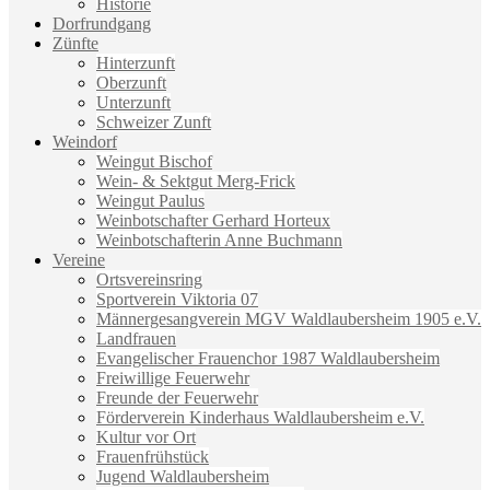
Historie
Dorfrundgang
Zünfte
Hinterzunft
Oberzunft
Unterzunft
Schweizer Zunft
Weindorf
Weingut Bischof
Wein- & Sektgut Merg-Frick
Weingut Paulus
Weinbotschafter Gerhard Horteux
Weinbotschafterin Anne Buchmann
Vereine
Ortsvereinsring
Sportverein Viktoria 07
Männergesangverein MGV Waldlaubersheim 1905 e.V.
Landfrauen
Evangelischer Frauenchor 1987 Waldlaubersheim
Freiwillige Feuerwehr
Freunde der Feuerwehr
Förderverein Kinderhaus Waldlaubersheim e.V.
Kultur vor Ort
Frauenfrühstück
Jugend Waldlaubersheim