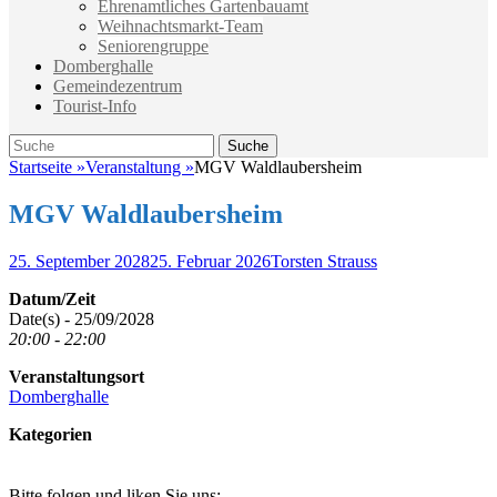
Ehrenamtliches Gartenbauamt
Weihnachtsmarkt-Team
Seniorengruppe
Domberghalle
Gemeindezentrum
Tourist-Info
Suche
Suche
nach:
Startseite
»
Veranstaltung
»
MGV Waldlaubersheim
MGV Waldlaubersheim
Veröffentlicht
Autor
25. September 2028
25. Februar 2026
Torsten Strauss
am
Datum/Zeit
Date(s) - 25/09/2028
20:00 - 22:00
Veranstaltungsort
Domberghalle
Kategorien
Bitte folgen und liken Sie uns: