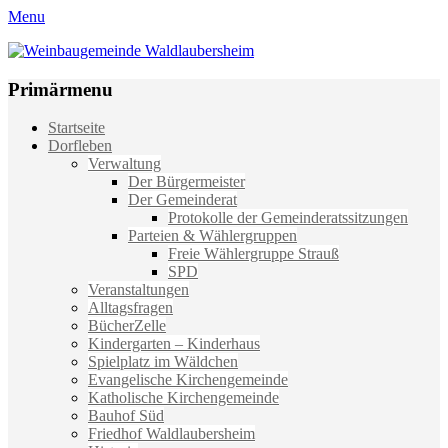
Menu
Weinbaugemeinde Waldlaubersheim
Einfach schön leben
Primärmenu
Weiter
Startseite
zum
Dorfleben
Inhalt
Verwaltung
Der Bürgermeister
Der Gemeinderat
Protokolle der Gemeinderatssitzungen
Parteien & Wählergruppen
Freie Wählergruppe Strauß
SPD
Veranstaltungen
Alltagsfragen
BücherZelle
Kindergarten – Kinderhaus
Spielplatz im Wäldchen
Evangelische Kirchengemeinde
Katholische Kirchengemeinde
Bauhof Süd
Friedhof Waldlaubersheim