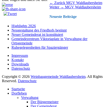
Beitragsnavigation
Vorhergehender
← Zurück
MGV Waldlaubersheim
Nächster
Beitrag:
Weiter →
MGV Waldlaubersheim
Beitrag:
Neueste Beiträge
Highlights 2026
Neugestaltung des Friedhofs beginnt
Neuer Gemeinderat ist konstituiert
Gemeindezentrum Viktoriaplatz in Verwaltung der
Ortsgemeinde
Ruhegelegenheiten für Spaziergänger
Impressum
Kontakt
Downloads
Datenschutz
Copyright © 2026
Weinbaugemeinde Waldlaubersheim
. All Rights
Reserved.
Datenschutz
Nach
Startseite
oben
Dorfleben
scrollen
Verwaltung
Der Bürgermeister
Der Gemeinderat