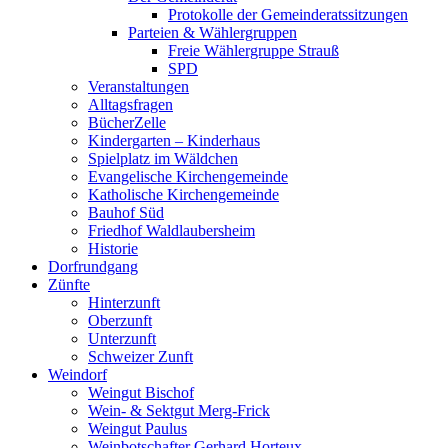
Protokolle der Gemeinderatssitzungen
Parteien & Wählergruppen
Freie Wählergruppe Strauß
SPD
Veranstaltungen
Alltagsfragen
BücherZelle
Kindergarten – Kinderhaus
Spielplatz im Wäldchen
Evangelische Kirchengemeinde
Katholische Kirchengemeinde
Bauhof Süd
Friedhof Waldlaubersheim
Historie
Dorfrundgang
Zünfte
Hinterzunft
Oberzunft
Unterzunft
Schweizer Zunft
Weindorf
Weingut Bischof
Wein- & Sektgut Merg-Frick
Weingut Paulus
Weinbotschafter Gerhard Horteux