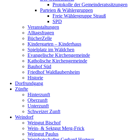
Protokolle der Gemeinderatssitzungen
Parteien & Wählergruppen
Freie Wählergruppe Strauß
SPD
Veranstaltungen
Alltagsfragen
BücherZelle
Kindergarten – Kinderhaus
Spielplatz im Wäldchen
Evangelische Kirchengemeinde
Katholische Kirchengemeinde
Bauhof Süd
Friedhof Waldlaubersheim
Historie
Dorfrundgang
Zünfte
Hinterzunft
Oberzunft
Unterzunft
Schweizer Zunft
Weindorf
Weingut Bischof
Wein- & Sektgut Merg-Frick
Weingut Paulus
Weinbotschafter Gerhard Horteux