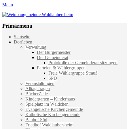
Menu
Weinbaugemeinde Waldlaubersheim
Einfach schön leben
Primärmenu
Weiter
Startseite
zum
Dorfleben
Inhalt
Verwaltung
Der Bürgermeister
Der Gemeinderat
Protokolle der Gemeinderatssitzungen
Parteien & Wählergruppen
Freie Wählergruppe Strauß
SPD
Veranstaltungen
Alltagsfragen
BücherZelle
Kindergarten – Kinderhaus
Spielplatz im Wäldchen
Evangelische Kirchengemeinde
Katholische Kirchengemeinde
Bauhof Süd
Friedhof Waldlaubersheim