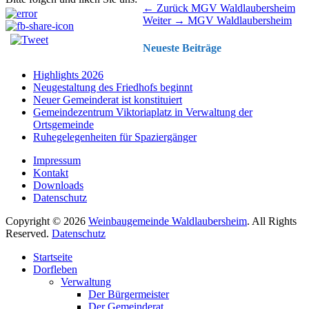
Beitragsnavigation
Vorhergehender
← Zurück
MGV Waldlaubersheim
Nächster
Beitrag:
Weiter →
MGV Waldlaubersheim
Beitrag:
Neueste Beiträge
Highlights 2026
Neugestaltung des Friedhofs beginnt
Neuer Gemeinderat ist konstituiert
Gemeindezentrum Viktoriaplatz in Verwaltung der
Ortsgemeinde
Ruhegelegenheiten für Spaziergänger
Impressum
Kontakt
Downloads
Datenschutz
Copyright © 2026
Weinbaugemeinde Waldlaubersheim
. All Rights
Reserved.
Datenschutz
Nach
Startseite
oben
Dorfleben
scrollen
Verwaltung
Der Bürgermeister
Der Gemeinderat