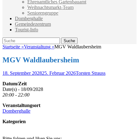
Ehrenamtliches Gartenbauamt
Weihnachtsmarkt-Team
Seniorengruppe
Domberghalle
Gemeindezentrum
Tourist-Info
Suche
Suche
nach:
Startseite
»
Veranstaltung
»
MGV Waldlaubersheim
MGV Waldlaubersheim
Veröffentlicht
Autor
18. September 2028
25. Februar 2026
Torsten Strauss
am
Datum/Zeit
Date(s) - 18/09/2028
20:00 - 22:00
Veranstaltungsort
Domberghalle
Kategorien
Bitte folgen und liken Sie uns: