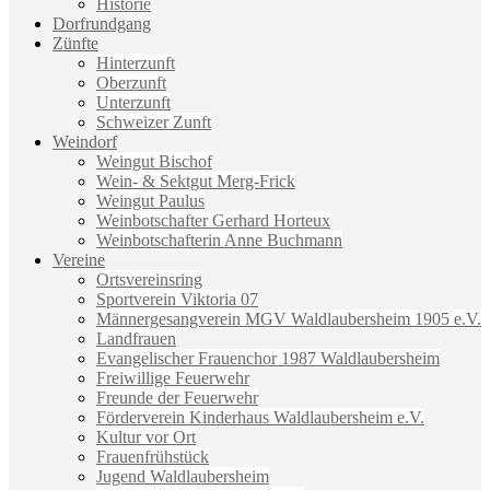
Historie
Dorfrundgang
Zünfte
Hinterzunft
Oberzunft
Unterzunft
Schweizer Zunft
Weindorf
Weingut Bischof
Wein- & Sektgut Merg-Frick
Weingut Paulus
Weinbotschafter Gerhard Horteux
Weinbotschafterin Anne Buchmann
Vereine
Ortsvereinsring
Sportverein Viktoria 07
Männergesangverein MGV Waldlaubersheim 1905 e.V.
Landfrauen
Evangelischer Frauenchor 1987 Waldlaubersheim
Freiwillige Feuerwehr
Freunde der Feuerwehr
Förderverein Kinderhaus Waldlaubersheim e.V.
Kultur vor Ort
Frauenfrühstück
Jugend Waldlaubersheim