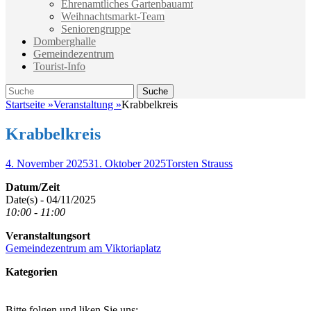
Ehrenamtliches Gartenbauamt
Weihnachtsmarkt-Team
Seniorengruppe
Domberghalle
Gemeindezentrum
Tourist-Info
Suche
Suche
nach:
Startseite
»
Veranstaltung
»
Krabbelkreis
Krabbelkreis
Veröffentlicht
Autor
4. November 2025
31. Oktober 2025
Torsten Strauss
am
Datum/Zeit
Date(s) - 04/11/2025
10:00 - 11:00
Veranstaltungsort
Gemeindezentrum am Viktoriaplatz
Kategorien
Bitte folgen und liken Sie uns: