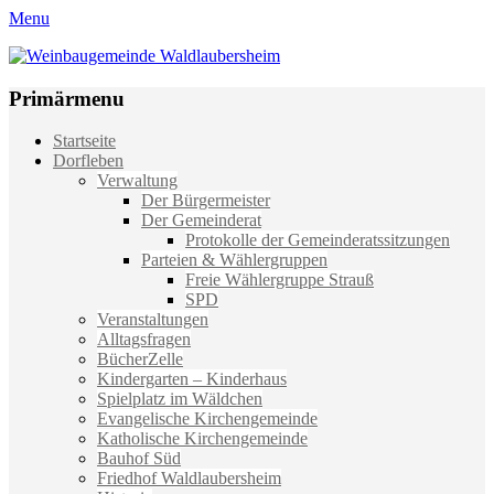
Menu
Weinbaugemeinde Waldlaubersheim
Einfach schön leben
Primärmenu
Weiter
Startseite
zum
Dorfleben
Inhalt
Verwaltung
Der Bürgermeister
Der Gemeinderat
Protokolle der Gemeinderatssitzungen
Parteien & Wählergruppen
Freie Wählergruppe Strauß
SPD
Veranstaltungen
Alltagsfragen
BücherZelle
Kindergarten – Kinderhaus
Spielplatz im Wäldchen
Evangelische Kirchengemeinde
Katholische Kirchengemeinde
Bauhof Süd
Friedhof Waldlaubersheim