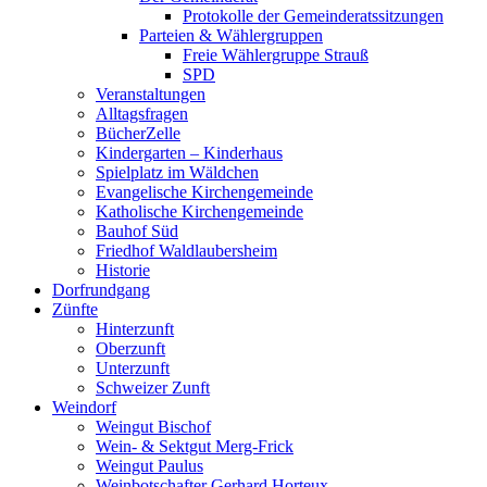
Protokolle der Gemeinderatssitzungen
Parteien & Wählergruppen
Freie Wählergruppe Strauß
SPD
Veranstaltungen
Alltagsfragen
BücherZelle
Kindergarten – Kinderhaus
Spielplatz im Wäldchen
Evangelische Kirchengemeinde
Katholische Kirchengemeinde
Bauhof Süd
Friedhof Waldlaubersheim
Historie
Dorfrundgang
Zünfte
Hinterzunft
Oberzunft
Unterzunft
Schweizer Zunft
Weindorf
Weingut Bischof
Wein- & Sektgut Merg-Frick
Weingut Paulus
Weinbotschafter Gerhard Horteux