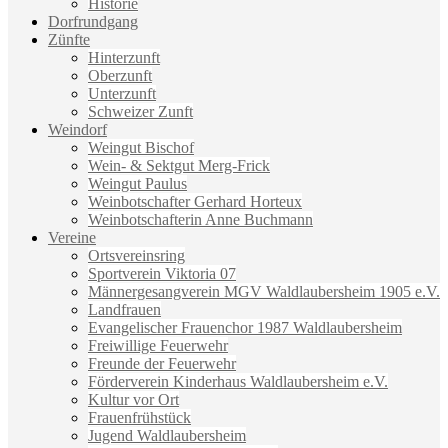
Historie
Dorfrundgang
Zünfte
Hinterzunft
Oberzunft
Unterzunft
Schweizer Zunft
Weindorf
Weingut Bischof
Wein- & Sektgut Merg-Frick
Weingut Paulus
Weinbotschafter Gerhard Horteux
Weinbotschafterin Anne Buchmann
Vereine
Ortsvereinsring
Sportverein Viktoria 07
Männergesangverein MGV Waldlaubersheim 1905 e.V.
Landfrauen
Evangelischer Frauenchor 1987 Waldlaubersheim
Freiwillige Feuerwehr
Freunde der Feuerwehr
Förderverein Kinderhaus Waldlaubersheim e.V.
Kultur vor Ort
Frauenfrühstück
Jugend Waldlaubersheim