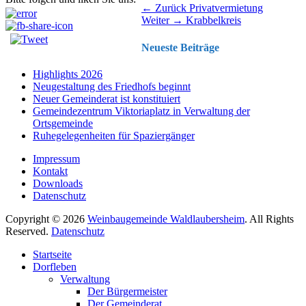
Beitragsnavigation
Vorhergehender
← Zurück
Privatvermietung
Nächster
Beitrag:
Weiter →
Krabbelkreis
Beitrag:
Neueste Beiträge
Highlights 2026
Neugestaltung des Friedhofs beginnt
Neuer Gemeinderat ist konstituiert
Gemeindezentrum Viktoriaplatz in Verwaltung der
Ortsgemeinde
Ruhegelegenheiten für Spaziergänger
Impressum
Kontakt
Downloads
Datenschutz
Copyright © 2026
Weinbaugemeinde Waldlaubersheim
. All Rights
Reserved.
Datenschutz
Nach
Startseite
oben
Dorfleben
scrollen
Verwaltung
Der Bürgermeister
Der Gemeinderat