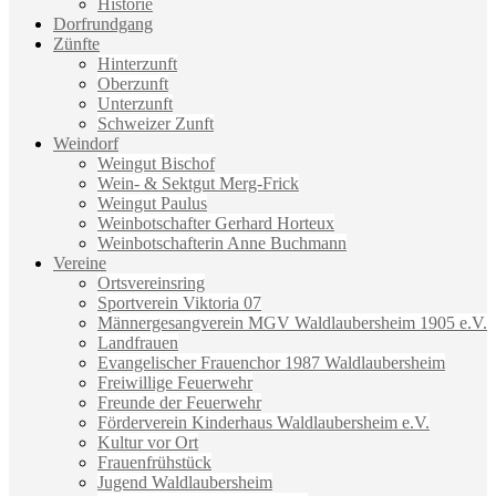
Historie
Dorfrundgang
Zünfte
Hinterzunft
Oberzunft
Unterzunft
Schweizer Zunft
Weindorf
Weingut Bischof
Wein- & Sektgut Merg-Frick
Weingut Paulus
Weinbotschafter Gerhard Horteux
Weinbotschafterin Anne Buchmann
Vereine
Ortsvereinsring
Sportverein Viktoria 07
Männergesangverein MGV Waldlaubersheim 1905 e.V.
Landfrauen
Evangelischer Frauenchor 1987 Waldlaubersheim
Freiwillige Feuerwehr
Freunde der Feuerwehr
Förderverein Kinderhaus Waldlaubersheim e.V.
Kultur vor Ort
Frauenfrühstück
Jugend Waldlaubersheim