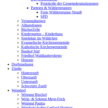
Protokolle der Gemeinderatssitzungen
Parteien & Wählergruppen
Freie Wählergruppe Strauß
SPD
Veranstaltungen
Alltagsfragen
BücherZelle
Kindergarten – Kinderhaus
Spielplatz im Wäldchen
Evangelische Kirchengemeinde
Katholische Kirchengemeinde
Bauhof Süd
Friedhof Waldlaubersheim
Historie
Dorfrundgang
Zünfte
Hinterzunft
Oberzunft
Unterzunft
Schweizer Zunft
Weindorf
Weingut Bischof
Wein- & Sektgut Merg-Frick
Weingut Paulus
Weinbotschafter Gerhard Horteux