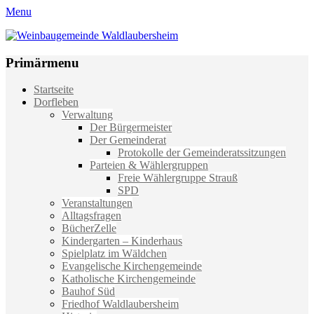
Menu
Weinbaugemeinde Waldlaubersheim
Einfach schön leben
Primärmenu
Weiter
Startseite
zum
Dorfleben
Inhalt
Verwaltung
Der Bürgermeister
Der Gemeinderat
Protokolle der Gemeinderatssitzungen
Parteien & Wählergruppen
Freie Wählergruppe Strauß
SPD
Veranstaltungen
Alltagsfragen
BücherZelle
Kindergarten – Kinderhaus
Spielplatz im Wäldchen
Evangelische Kirchengemeinde
Katholische Kirchengemeinde
Bauhof Süd
Friedhof Waldlaubersheim