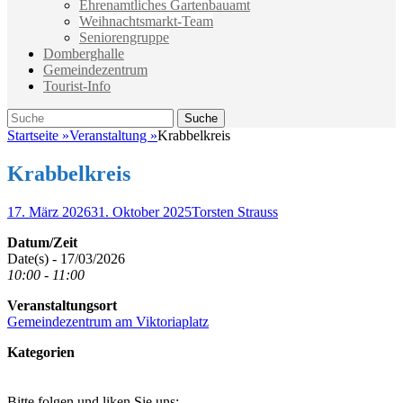
Ehrenamtliches Gartenbauamt
Weihnachtsmarkt-Team
Seniorengruppe
Domberghalle
Gemeindezentrum
Tourist-Info
Suche
Suche
nach:
Startseite
»
Veranstaltung
»
Krabbelkreis
Krabbelkreis
Veröffentlicht
Autor
17. März 2026
31. Oktober 2025
Torsten Strauss
am
Datum/Zeit
Date(s) - 17/03/2026
10:00 - 11:00
Veranstaltungsort
Gemeindezentrum am Viktoriaplatz
Kategorien
Bitte folgen und liken Sie uns: