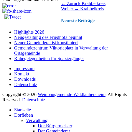
Beitragsnavigation
Vorhergehender
← Zurück
Krabbelkreis
Nächster
Beitrag:
Weiter →
Krabbelkreis
Beitrag:
Neueste Beiträge
Highlights 2026
Neugestaltung des Friedhofs beginnt
Neuer Gemeinderat ist konstituiert
Gemeindezentrum Viktoriaplatz in Verwaltung der
Ortsgemeinde
Ruhegelegenheiten für Spaziergänger
Impressum
Kontakt
Downloads
Datenschutz
Copyright © 2026
Weinbaugemeinde Waldlaubersheim
. All Rights
Reserved.
Datenschutz
Nach
Startseite
oben
Dorfleben
scrollen
Verwaltung
Der Bürgermeister
Der Gemeinderat