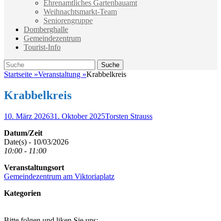
Ehrenamtliches Gartenbauamt
Weihnachtsmarkt-Team
Seniorengruppe
Domberghalle
Gemeindezentrum
Tourist-Info
Suche
Suche
nach:
Startseite
»
Veranstaltung
»
Krabbelkreis
Krabbelkreis
Veröffentlicht
Autor
10. März 2026
31. Oktober 2025
Torsten Strauss
am
Datum/Zeit
Date(s) - 10/03/2026
10:00 - 11:00
Veranstaltungsort
Gemeindezentrum am Viktoriaplatz
Kategorien
Bitte folgen und liken Sie uns: