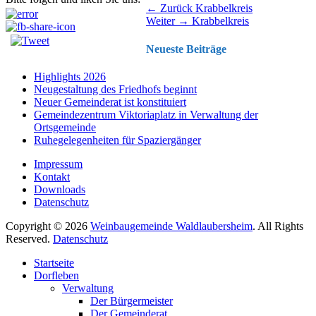
Beitragsnavigation
Vorhergehender
← Zurück
Krabbelkreis
Nächster
Beitrag:
Weiter →
Krabbelkreis
Beitrag:
Neueste Beiträge
Highlights 2026
Neugestaltung des Friedhofs beginnt
Neuer Gemeinderat ist konstituiert
Gemeindezentrum Viktoriaplatz in Verwaltung der
Ortsgemeinde
Ruhegelegenheiten für Spaziergänger
Impressum
Kontakt
Downloads
Datenschutz
Copyright © 2026
Weinbaugemeinde Waldlaubersheim
. All Rights
Reserved.
Datenschutz
Nach
Startseite
oben
Dorfleben
scrollen
Verwaltung
Der Bürgermeister
Der Gemeinderat