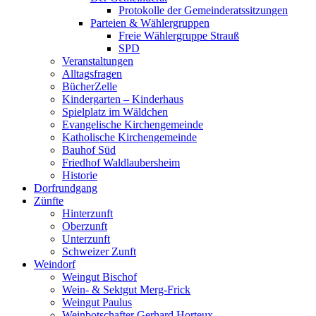
Protokolle der Gemeinderatssitzungen
Parteien & Wählergruppen
Freie Wählergruppe Strauß
SPD
Veranstaltungen
Alltagsfragen
BücherZelle
Kindergarten – Kinderhaus
Spielplatz im Wäldchen
Evangelische Kirchengemeinde
Katholische Kirchengemeinde
Bauhof Süd
Friedhof Waldlaubersheim
Historie
Dorfrundgang
Zünfte
Hinterzunft
Oberzunft
Unterzunft
Schweizer Zunft
Weindorf
Weingut Bischof
Wein- & Sektgut Merg-Frick
Weingut Paulus
Weinbotschafter Gerhard Horteux