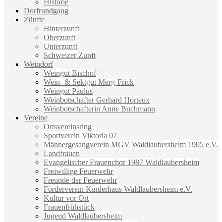
Historie
Dorfrundgang
Zünfte
Hinterzunft
Oberzunft
Unterzunft
Schweizer Zunft
Weindorf
Weingut Bischof
Wein- & Sektgut Merg-Frick
Weingut Paulus
Weinbotschafter Gerhard Horteux
Weinbotschafterin Anne Buchmann
Vereine
Ortsvereinsring
Sportverein Viktoria 07
Männergesangverein MGV Waldlaubersheim 1905 e.V.
Landfrauen
Evangelischer Frauenchor 1987 Waldlaubersheim
Freiwillige Feuerwehr
Freunde der Feuerwehr
Förderverein Kinderhaus Waldlaubersheim e.V.
Kultur vor Ort
Frauenfrühstück
Jugend Waldlaubersheim