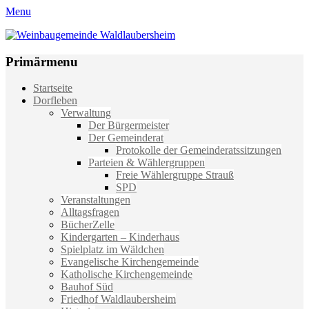
Menu
Weinbaugemeinde Waldlaubersheim
Einfach schön leben
Primärmenu
Weiter
Startseite
zum
Dorfleben
Inhalt
Verwaltung
Der Bürgermeister
Der Gemeinderat
Protokolle der Gemeinderatssitzungen
Parteien & Wählergruppen
Freie Wählergruppe Strauß
SPD
Veranstaltungen
Alltagsfragen
BücherZelle
Kindergarten – Kinderhaus
Spielplatz im Wäldchen
Evangelische Kirchengemeinde
Katholische Kirchengemeinde
Bauhof Süd
Friedhof Waldlaubersheim