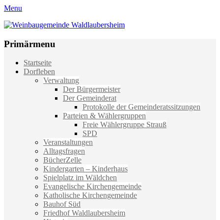
Menu
Weinbaugemeinde Waldlaubersheim
Einfach schön leben
Primärmenu
Weiter
Startseite
zum
Dorfleben
Inhalt
Verwaltung
Der Bürgermeister
Der Gemeinderat
Protokolle der Gemeinderatssitzungen
Parteien & Wählergruppen
Freie Wählergruppe Strauß
SPD
Veranstaltungen
Alltagsfragen
BücherZelle
Kindergarten – Kinderhaus
Spielplatz im Wäldchen
Evangelische Kirchengemeinde
Katholische Kirchengemeinde
Bauhof Süd
Friedhof Waldlaubersheim