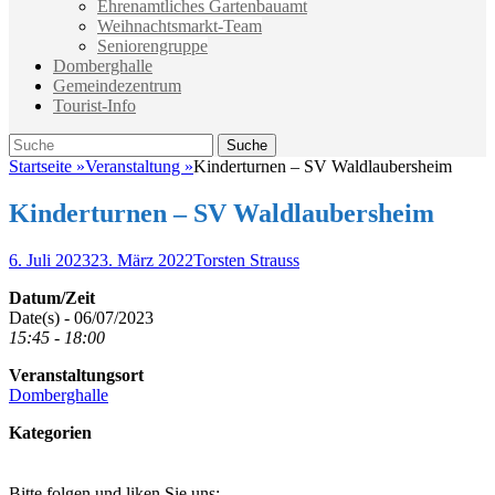
Ehrenamtliches Gartenbauamt
Weihnachtsmarkt-Team
Seniorengruppe
Domberghalle
Gemeindezentrum
Tourist-Info
Suche
Suche
nach:
Startseite
»
Veranstaltung
»
Kinderturnen – SV Waldlaubersheim
Kinderturnen – SV Waldlaubersheim
Veröffentlicht
Autor
6. Juli 2023
23. März 2022
Torsten Strauss
am
Datum/Zeit
Date(s) - 06/07/2023
15:45 - 18:00
Veranstaltungsort
Domberghalle
Kategorien
Bitte folgen und liken Sie uns: