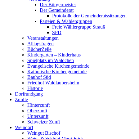
Der Bürgermeister
Der Gemeinderat
Protokolle der Gemeinderatssitzungen
Parteien & Wählergruppen
Freie Wählergruppe Strauß
SPD
Veranstaltungen
Alltagsfragen
BücherZelle
Kindergarten – Kinderhaus
Spielplatz im Wäldchen
Evangelische Kirchengemeinde
Katholische Kirchengemeinde
Bauhof Süd
Friedhof Waldlaubersheim
Historie
Dorfrundgang
Zünfte
Hinterzunft
Oberzunft
Unterzunft
Schweizer Zunft
Weindorf
Weingut Bischof
Wein- & Sektgut Merg-Frick