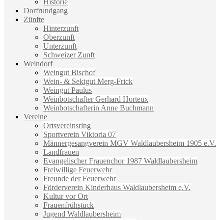
Historie
Dorfrundgang
Zünfte
Hinterzunft
Oberzunft
Unterzunft
Schweizer Zunft
Weindorf
Weingut Bischof
Wein- & Sektgut Merg-Frick
Weingut Paulus
Weinbotschafter Gerhard Horteux
Weinbotschafterin Anne Buchmann
Vereine
Ortsvereinsring
Sportverein Viktoria 07
Männergesangverein MGV Waldlaubersheim 1905 e.V.
Landfrauen
Evangelischer Frauenchor 1987 Waldlaubersheim
Freiwillige Feuerwehr
Freunde der Feuerwehr
Förderverein Kinderhaus Waldlaubersheim e.V.
Kultur vor Ort
Frauenfrühstück
Jugend Waldlaubersheim