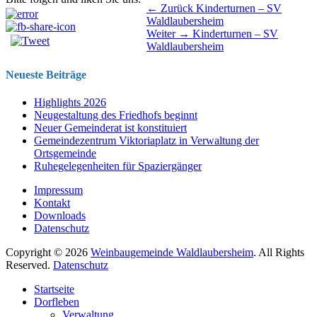
Beitragsnavigation
Vorhergehender
← Zurück
Kinderturnen – SV
Beitrag:
Waldlaubersheim
Nächster
Weiter →
Kinderturnen – SV
Beitrag:
Waldlaubersheim
Neueste Beiträge
Highlights 2026
Neugestaltung des Friedhofs beginnt
Neuer Gemeinderat ist konstituiert
Gemeindezentrum Viktoriaplatz in Verwaltung der
Ortsgemeinde
Ruhegelegenheiten für Spaziergänger
Impressum
Kontakt
Downloads
Datenschutz
Copyright © 2026
Weinbaugemeinde Waldlaubersheim
. All Rights
Reserved.
Datenschutz
Nach
Startseite
oben
Dorfleben
scrollen
Verwaltung