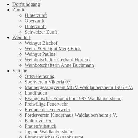
Dorfrundgang
Zünfte
Hinterzunft
Oberzunft
Unterzunft
Schweizer Zunft
Weindorf
Weingut Bischof
Wein- & Sektgut Merg-Frick
Weingut Paulus
Weinbotschafter Gerhard Horteux
Weinbotschafterin Anne Buchmann
Vereine
Ortsvereinsring
Sportverein Viktoria 07
Männergesangverein MGV Waldlaubersheim 1905 e.V.
Landfrauen
Evangelischer Frauenchor 1987 Waldlaubersheim
Freiwillige Feuerwehr
Freunde der Feuerwehr
Förderverein Kinderhaus Waldlaubersheim e.V.
Kultur vor Ort
Frauenfrühstück
Jugend Waldlaubersheim
Ehrenamtliches Gartenbauamt