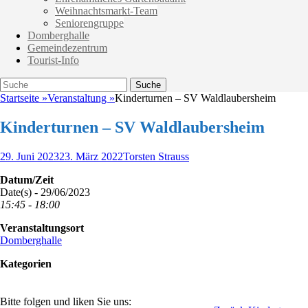
Weihnachtsmarkt-Team
Seniorengruppe
Domberghalle
Gemeindezentrum
Tourist-Info
Suche
Suche
nach:
Startseite
»
Veranstaltung
»
Kinderturnen – SV Waldlaubersheim
Kinderturnen – SV Waldlaubersheim
Veröffentlicht
Autor
29. Juni 2023
23. März 2022
Torsten Strauss
am
Datum/Zeit
Date(s) - 29/06/2023
15:45 - 18:00
Veranstaltungsort
Domberghalle
Kategorien
Bitte folgen und liken Sie uns: