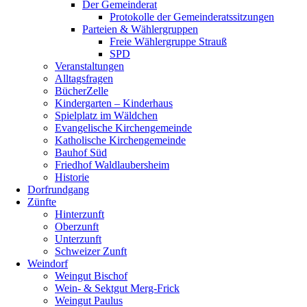
Der Gemeinderat
Protokolle der Gemeinderatssitzungen
Parteien & Wählergruppen
Freie Wählergruppe Strauß
SPD
Veranstaltungen
Alltagsfragen
BücherZelle
Kindergarten – Kinderhaus
Spielplatz im Wäldchen
Evangelische Kirchengemeinde
Katholische Kirchengemeinde
Bauhof Süd
Friedhof Waldlaubersheim
Historie
Dorfrundgang
Zünfte
Hinterzunft
Oberzunft
Unterzunft
Schweizer Zunft
Weindorf
Weingut Bischof
Wein- & Sektgut Merg-Frick
Weingut Paulus