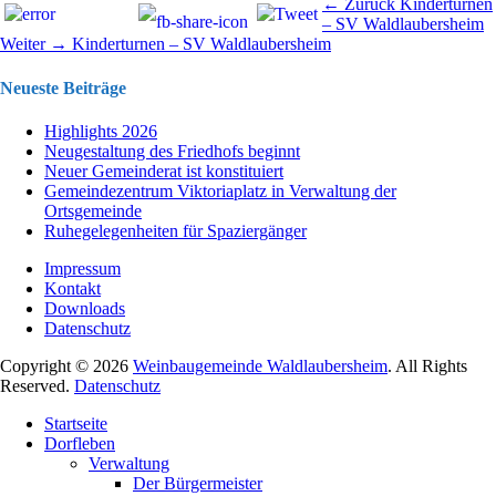
Beitragsnavigation
Vorhergehend
← Zurück
Kinderturnen
Beitrag:
– SV Waldlaubersheim
Nächster
Weiter →
Kinderturnen – SV Waldlaubersheim
Beitrag:
Neueste Beiträge
Highlights 2026
Neugestaltung des Friedhofs beginnt
Neuer Gemeinderat ist konstituiert
Gemeindezentrum Viktoriaplatz in Verwaltung der
Ortsgemeinde
Ruhegelegenheiten für Spaziergänger
Impressum
Kontakt
Downloads
Datenschutz
Copyright © 2026
Weinbaugemeinde Waldlaubersheim
. All Rights
Reserved.
Datenschutz
Nach
Startseite
oben
Dorfleben
scrollen
Verwaltung
Der Bürgermeister