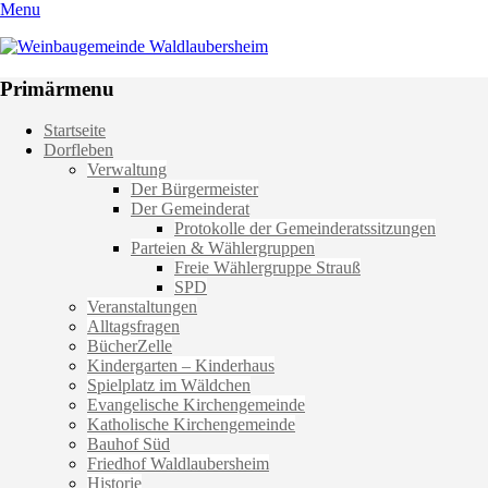
Menu
Weinbaugemeinde Waldlaubersheim
Einfach schön leben
Primärmenu
Weiter
Startseite
zum
Dorfleben
Inhalt
Verwaltung
Der Bürgermeister
Der Gemeinderat
Protokolle der Gemeinderatssitzungen
Parteien & Wählergruppen
Freie Wählergruppe Strauß
SPD
Veranstaltungen
Alltagsfragen
BücherZelle
Kindergarten – Kinderhaus
Spielplatz im Wäldchen
Evangelische Kirchengemeinde
Katholische Kirchengemeinde
Bauhof Süd
Friedhof Waldlaubersheim
Historie