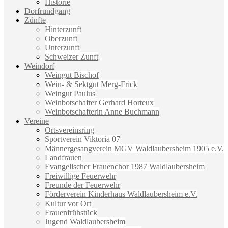
Historie
Dorfrundgang
Zünfte
Hinterzunft
Oberzunft
Unterzunft
Schweizer Zunft
Weindorf
Weingut Bischof
Wein- & Sektgut Merg-Frick
Weingut Paulus
Weinbotschafter Gerhard Horteux
Weinbotschafterin Anne Buchmann
Vereine
Ortsvereinsring
Sportverein Viktoria 07
Männergesangverein MGV Waldlaubersheim 1905 e.V.
Landfrauen
Evangelischer Frauenchor 1987 Waldlaubersheim
Freiwillige Feuerwehr
Freunde der Feuerwehr
Förderverein Kinderhaus Waldlaubersheim e.V.
Kultur vor Ort
Frauenfrühstück
Jugend Waldlaubersheim