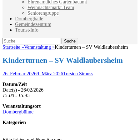
Ehrenamtliches Gartenbauamt
Weihnachtsmarkt-Team
Seniorengruppe
Domberghalle
Gemeindezentrum
Tourist-Info
Suche
Suche
nach:
Startseite
»
Veranstaltung
»
Kinderturnen – SV Waldlaubersheim
Kinderturnen – SV Waldlaubersheim
Veröffentlicht
Autor
26. Februar 2026
9. März 2026
Torsten Strauss
am
Datum/Zeit
Date(s) - 26/02/2026
15:00 - 15:45
Veranstaltungsort
Dombergbühne
Kategorien
Bitte folgen und liken Sie uns: