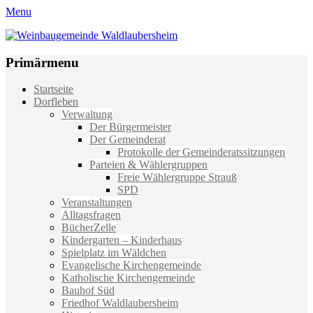
Menu
Weinbaugemeinde Waldlaubersheim
Einfach schön leben
Primärmenu
Weiter
Startseite
zum
Dorfleben
Inhalt
Verwaltung
Der Bürgermeister
Der Gemeinderat
Protokolle der Gemeinderatssitzungen
Parteien & Wählergruppen
Freie Wählergruppe Strauß
SPD
Veranstaltungen
Alltagsfragen
BücherZelle
Kindergarten – Kinderhaus
Spielplatz im Wäldchen
Evangelische Kirchengemeinde
Katholische Kirchengemeinde
Bauhof Süd
Friedhof Waldlaubersheim