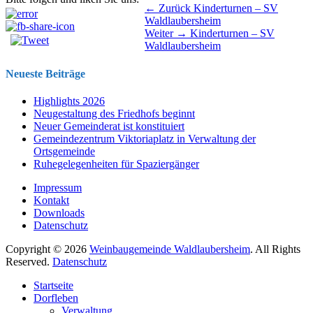
Beitragsnavigation
Vorhergehender
← Zurück
Kinderturnen – SV
Beitrag:
Waldlaubersheim
Nächster
Weiter →
Kinderturnen – SV
Beitrag:
Waldlaubersheim
Neueste Beiträge
Highlights 2026
Neugestaltung des Friedhofs beginnt
Neuer Gemeinderat ist konstituiert
Gemeindezentrum Viktoriaplatz in Verwaltung der
Ortsgemeinde
Ruhegelegenheiten für Spaziergänger
Impressum
Kontakt
Downloads
Datenschutz
Copyright © 2026
Weinbaugemeinde Waldlaubersheim
. All Rights
Reserved.
Datenschutz
Nach
Startseite
oben
Dorfleben
scrollen
Verwaltung