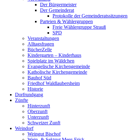
Der Bürgermeister
Der Gemeinderat
Protokolle der Gemeinderatssitzungen
Parteien & Wählergruppen
Freie Wählergruppe Strauß
SPD
Veranstaltungen
Alltagsfragen
BücherZelle
Kindergarten – Kinderhaus
Spielplatz im Wäldchen
Evangelische Kirchengemeinde
Katholische Kirchengemeinde
Bauhof Süd
Friedhof Waldlaubersheim
Historie
Dorfrundgang
Zünfte
Hinterzunft
Oberzunft
Unterzunft
Schweizer Zunft
Weindorf
Weingut Bischof
Wein- & Sektgut Merg-Frick