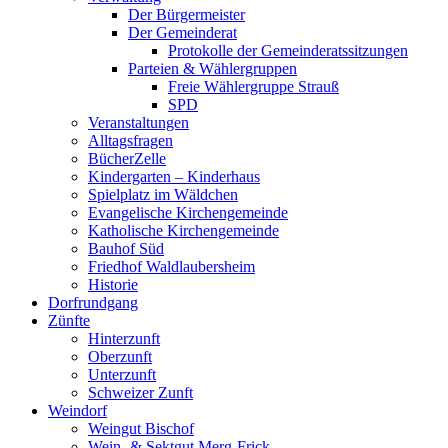
Der Bürgermeister
Der Gemeinderat
Protokolle der Gemeinderatssitzungen
Parteien & Wählergruppen
Freie Wählergruppe Strauß
SPD
Veranstaltungen
Alltagsfragen
BücherZelle
Kindergarten – Kinderhaus
Spielplatz im Wäldchen
Evangelische Kirchengemeinde
Katholische Kirchengemeinde
Bauhof Süd
Friedhof Waldlaubersheim
Historie
Dorfrundgang
Zünfte
Hinterzunft
Oberzunft
Unterzunft
Schweizer Zunft
Weindorf
Weingut Bischof
Wein- & Sektgut Merg-Frick