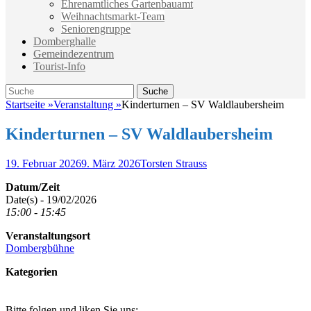
Ehrenamtliches Gartenbauamt
Weihnachtsmarkt-Team
Seniorengruppe
Domberghalle
Gemeindezentrum
Tourist-Info
Suche
Suche
nach:
Startseite
»
Veranstaltung
»
Kinderturnen – SV Waldlaubersheim
Kinderturnen – SV Waldlaubersheim
Veröffentlicht
Autor
19. Februar 2026
9. März 2026
Torsten Strauss
am
Datum/Zeit
Date(s) - 19/02/2026
15:00 - 15:45
Veranstaltungsort
Dombergbühne
Kategorien
Bitte folgen und liken Sie uns: