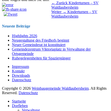
Beitragsnavigation
Vorhergehender
← Zurück
Kinderturnen – SV
Beitrag:
Waldlaubersheim
Nächster
Weiter →
Kinderturnen – SV
Beitrag:
Waldlaubersheim
Neueste Beiträge
Highlights 2026
Neugestaltung des Friedhofs beginnt
Neuer Gemeinderat ist konstituiert
Gemeindezentrum Viktoriaplatz in Verwaltung der
Ortsgemeinde
Ruhegelegenheiten für Spaziergänger
Impressum
Kontakt
Downloads
Datenschutz
Copyright © 2026
Weinbaugemeinde Waldlaubersheim
. All Rights
Reserved.
Datenschutz
Nach
Startseite
oben
Dorfleben
scrollen
Verwaltung