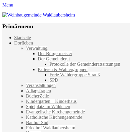
Menu
Weinbaugemeinde Waldlaubersheim
Einfach schön leben
Primärmenu
Weiter
Startseite
zum
Dorfleben
Inhalt
Verwaltung
Der Bürgermeister
Der Gemeinderat
Protokolle der Gemeinderatssitzungen
Parteien & Wählergruppen
Freie Wählergruppe Strauß
SPD
Veranstaltungen
Alltagsfragen
BücherZelle
Kindergarten – Kinderhaus
Spielplatz im Wäldchen
Evangelische Kirchengemeinde
Katholische Kirchengemeinde
Bauhof Süd
Friedhof Waldlaubersheim