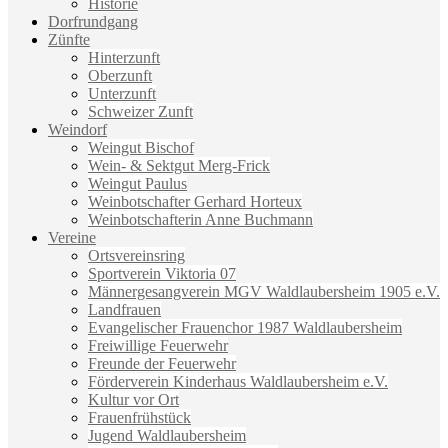
Historie
Dorfrundgang
Zünfte
Hinterzunft
Oberzunft
Unterzunft
Schweizer Zunft
Weindorf
Weingut Bischof
Wein- & Sektgut Merg-Frick
Weingut Paulus
Weinbotschafter Gerhard Horteux
Weinbotschafterin Anne Buchmann
Vereine
Ortsvereinsring
Sportverein Viktoria 07
Männergesangverein MGV Waldlaubersheim 1905 e.V.
Landfrauen
Evangelischer Frauenchor 1987 Waldlaubersheim
Freiwillige Feuerwehr
Freunde der Feuerwehr
Förderverein Kinderhaus Waldlaubersheim e.V.
Kultur vor Ort
Frauenfrühstück
Jugend Waldlaubersheim