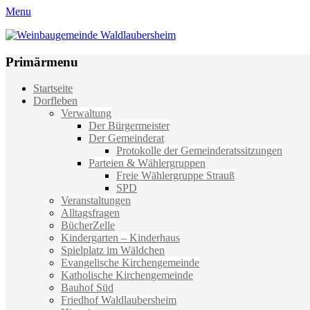
Menu
Weinbaugemeinde Waldlaubersheim
Einfach schön leben
Primärmenu
Weiter
Startseite
zum
Dorfleben
Inhalt
Verwaltung
Der Bürgermeister
Der Gemeinderat
Protokolle der Gemeinderatssitzungen
Parteien & Wählergruppen
Freie Wählergruppe Strauß
SPD
Veranstaltungen
Alltagsfragen
BücherZelle
Kindergarten – Kinderhaus
Spielplatz im Wäldchen
Evangelische Kirchengemeinde
Katholische Kirchengemeinde
Bauhof Süd
Friedhof Waldlaubersheim