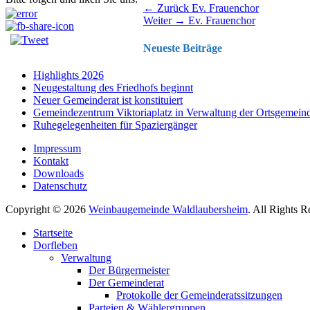
Beitragsnavigation
Vorhergehender
← Zurück
Ev. Frauenchor
Nächster
Beitrag:
Weiter →
Ev. Frauenchor
Beitrag:
Neueste Beiträge
Highlights 2026
Neugestaltung des Friedhofs beginnt
Neuer Gemeinderat ist konstituiert
Gemeindezentrum Viktoriaplatz in Verwaltung der Ortsgemein
Ruhegelegenheiten für Spaziergänger
Impressum
Kontakt
Downloads
Datenschutz
Copyright © 2026
Weinbaugemeinde Waldlaubersheim
. All Rights 
Nach
Startseite
oben
Dorfleben
scrollen
Verwaltung
Der Bürgermeister
Der Gemeinderat
Protokolle der Gemeinderatssitzungen
Parteien & Wählergruppen