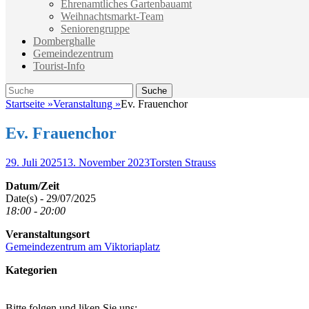
Ehrenamtliches Gartenbauamt
Weihnachtsmarkt-Team
Seniorengruppe
Domberghalle
Gemeindezentrum
Tourist-Info
Suche
Suche
nach:
Startseite
»
Veranstaltung
»
Ev. Frauenchor
Ev. Frauenchor
Veröffentlicht
Autor
29. Juli 2025
13. November 2023
Torsten Strauss
am
Datum/Zeit
Date(s) - 29/07/2025
18:00 - 20:00
Veranstaltungsort
Gemeindezentrum am Viktoriaplatz
Kategorien
Bitte folgen und liken Sie uns: