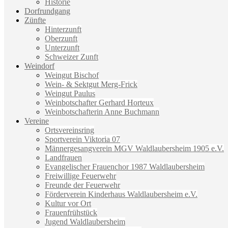
Historie
Dorfrundgang
Zünfte
Hinterzunft
Oberzunft
Unterzunft
Schweizer Zunft
Weindorf
Weingut Bischof
Wein- & Sektgut Merg-Frick
Weingut Paulus
Weinbotschafter Gerhard Horteux
Weinbotschafterin Anne Buchmann
Vereine
Ortsvereinsring
Sportverein Viktoria 07
Männergesangverein MGV Waldlaubersheim 1905 e.V.
Landfrauen
Evangelischer Frauenchor 1987 Waldlaubersheim
Freiwillige Feuerwehr
Freunde der Feuerwehr
Förderverein Kinderhaus Waldlaubersheim e.V.
Kultur vor Ort
Frauenfrühstück
Jugend Waldlaubersheim