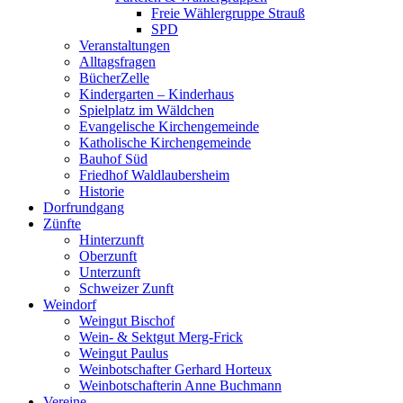
Freie Wählergruppe Strauß
SPD
Veranstaltungen
Alltagsfragen
BücherZelle
Kindergarten – Kinderhaus
Spielplatz im Wäldchen
Evangelische Kirchengemeinde
Katholische Kirchengemeinde
Bauhof Süd
Friedhof Waldlaubersheim
Historie
Dorfrundgang
Zünfte
Hinterzunft
Oberzunft
Unterzunft
Schweizer Zunft
Weindorf
Weingut Bischof
Wein- & Sektgut Merg-Frick
Weingut Paulus
Weinbotschafter Gerhard Horteux
Weinbotschafterin Anne Buchmann
Vereine