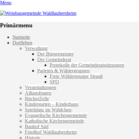
Menu
Weinbaugemeinde Waldlaubersheim
Einfach schön leben
Primärmenu
Weiter
Startseite
zum
Dorfleben
Inhalt
Verwaltung
Der Bürgermeister
Der Gemeinderat
Protokolle der Gemeinderatssitzungen
Parteien & Wählergruppen
Freie Wählergruppe Strauß
SPD
Veranstaltungen
Alltagsfragen
BücherZelle
Kindergarten – Kinderhaus
Spielplatz im Wäldchen
Evangelische Kirchengemeinde
Katholische Kirchengemeinde
Bauhof Süd
Friedhof Waldlaubersheim
Historie