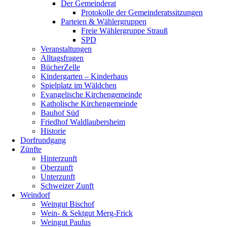
Der Gemeinderat
Protokolle der Gemeinderatssitzungen
Parteien & Wählergruppen
Freie Wählergruppe Strauß
SPD
Veranstaltungen
Alltagsfragen
BücherZelle
Kindergarten – Kinderhaus
Spielplatz im Wäldchen
Evangelische Kirchengemeinde
Katholische Kirchengemeinde
Bauhof Süd
Friedhof Waldlaubersheim
Historie
Dorfrundgang
Zünfte
Hinterzunft
Oberzunft
Unterzunft
Schweizer Zunft
Weindorf
Weingut Bischof
Wein- & Sektgut Merg-Frick
Weingut Paulus