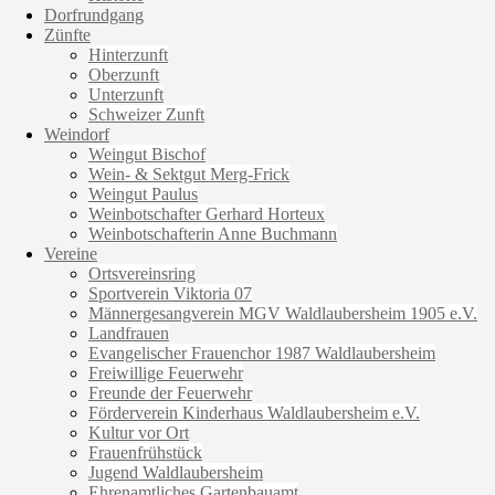
Dorfrundgang
Zünfte
Hinterzunft
Oberzunft
Unterzunft
Schweizer Zunft
Weindorf
Weingut Bischof
Wein- & Sektgut Merg-Frick
Weingut Paulus
Weinbotschafter Gerhard Horteux
Weinbotschafterin Anne Buchmann
Vereine
Ortsvereinsring
Sportverein Viktoria 07
Männergesangverein MGV Waldlaubersheim 1905 e.V.
Landfrauen
Evangelischer Frauenchor 1987 Waldlaubersheim
Freiwillige Feuerwehr
Freunde der Feuerwehr
Förderverein Kinderhaus Waldlaubersheim e.V.
Kultur vor Ort
Frauenfrühstück
Jugend Waldlaubersheim
Ehrenamtliches Gartenbauamt