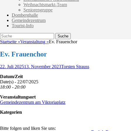
Weihnachtsmarkt-Team
Seniorengruppe
Domberghalle
Gemeindezentrum
Tourist-Info
Suche
Suche
nach:
Startseite
»
Veranstaltung
»
Ev. Frauenchor
Ev. Frauenchor
Veröffentlicht
Autor
22. Juli 2025
13. November 2023
Torsten Strauss
am
Datum/Zeit
Date(s) - 22/07/2025
18:00 - 20:00
Veranstaltungsort
Gemeindezentrum am Viktoriaplatz
Kategorien
Bitte folgen und liken Sie uns: