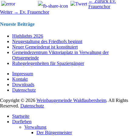
Beitragsnavigation
Vorhergehend
← Zurück
Ev.
Beitrag:
Frauenchor
Nächster
Weiter →
Ev. Frauenchor
Beitrag:
Neueste Beiträge
Highlights 2026
Neugestaltung des Friedhofs beginnt
Neuer Gemeinderat ist konstituiert
Gemeindezentrum Viktoriaplatz in Verwaltung der
Ortsgemeinde
Ruhegelegenheiten für Spaziergänger
Impressum
Kontakt
Downloads
Datenschutz
Copyright © 2026
Weinbaugemeinde Waldlaubersheim
. All Rights
Reserved.
Datenschutz
Nach
Startseite
oben
Dorfleben
scrollen
Verwaltung
Der Bürgermeister