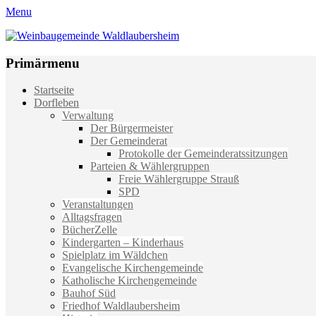
Menu
Weinbaugemeinde Waldlaubersheim
Einfach schön leben
Primärmenu
Weiter
Startseite
zum
Dorfleben
Inhalt
Verwaltung
Der Bürgermeister
Der Gemeinderat
Protokolle der Gemeinderatssitzungen
Parteien & Wählergruppen
Freie Wählergruppe Strauß
SPD
Veranstaltungen
Alltagsfragen
BücherZelle
Kindergarten – Kinderhaus
Spielplatz im Wäldchen
Evangelische Kirchengemeinde
Katholische Kirchengemeinde
Bauhof Süd
Friedhof Waldlaubersheim