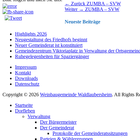
Beitragsnavigation
Vorhergehender
← Zurück
ZUMBA – SVW
Nächster
Beitrag:
Weiter →
ZUMBA – SVW
Beitrag:
Neueste Beiträge
Highlights 2026
Neugestaltung des Friedhofs beginnt
Neuer Gemeinderat ist konstituiert
Gemeindezentrum Viktoriaplatz in Verwaltung der Ortsgemein
Ruhegelegenheiten für Spaziergänger
Impressum
Kontakt
Downloads
Datenschutz
Copyright © 2026
Weinbaugemeinde Waldlaubersheim
. All Rights 
Nach
Startseite
oben
Dorfleben
scrollen
Verwaltung
Der Bürgermeister
Der Gemeinderat
Protokolle der Gemeinderatssitzungen
Parteien & Wählergruppen