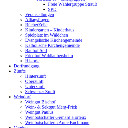
Freie Wählergruppe Strauß
SPD
Veranstaltungen
Alltagsfragen
BücherZelle
Kindergarten – Kinderhaus
Spielplatz im Wäldchen
Evangelische Kirchengemeinde
Katholische Kirchengemeinde
Bauhof Süd
Friedhof Waldlaubersheim
Historie
Dorfrundgang
Zünfte
Hinterzunft
Oberzunft
Unterzunft
Schweizer Zunft
Weindorf
Weingut Bischof
Wein- & Sektgut Merg-Frick
Weingut Paulus
Weinbotschafter Gerhard Horteux
Weinbotschafterin Anne Buchmann
Vereine