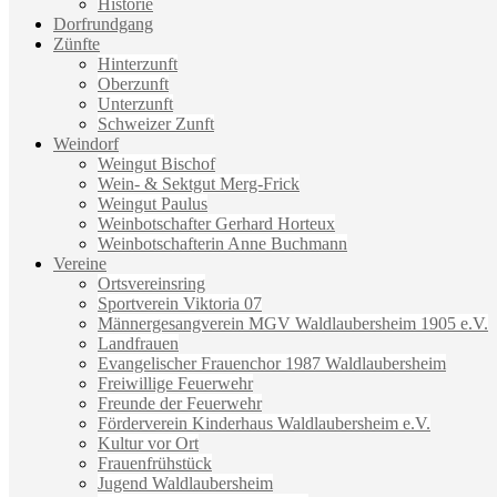
Historie
Dorfrundgang
Zünfte
Hinterzunft
Oberzunft
Unterzunft
Schweizer Zunft
Weindorf
Weingut Bischof
Wein- & Sektgut Merg-Frick
Weingut Paulus
Weinbotschafter Gerhard Horteux
Weinbotschafterin Anne Buchmann
Vereine
Ortsvereinsring
Sportverein Viktoria 07
Männergesangverein MGV Waldlaubersheim 1905 e.V.
Landfrauen
Evangelischer Frauenchor 1987 Waldlaubersheim
Freiwillige Feuerwehr
Freunde der Feuerwehr
Förderverein Kinderhaus Waldlaubersheim e.V.
Kultur vor Ort
Frauenfrühstück
Jugend Waldlaubersheim