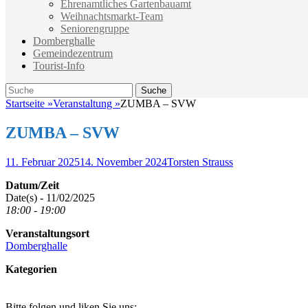
Ehrenamtliches Gartenbauamt
Weihnachtsmarkt-Team
Seniorengruppe
Domberghalle
Gemeindezentrum
Tourist-Info
Suche
Suche
nach:
Startseite
»
Veranstaltung
»
ZUMBA – SVW
ZUMBA – SVW
Veröffentlicht
Autor
11. Februar 2025
14. November 2024
Torsten Strauss
am
Datum/Zeit
Date(s) - 11/02/2025
18:00 - 19:00
Veranstaltungsort
Domberghalle
Kategorien
Bitte folgen und liken Sie uns: