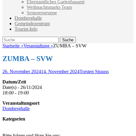
Ehrenamtliches Gartenbauamt
Weihnachtsmarkt-Team
Seniorengruppe
Domberghalle
Gemeindezentrum
Tourist-Info
Suche
Suche
nach:
Startseite
»
Veranstaltung
»
ZUMBA – SVW
ZUMBA – SVW
Veröffentlicht
Autor
26. November 2024
14. November 2024
Torsten Strauss
am
Datum/Zeit
Date(s) - 26/11/2024
18:00 - 19:00
Veranstaltungsort
Domberghalle
Kategorien
Bitte folgen und liken Sie uns: