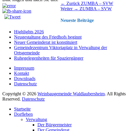
Beitragsnavigation
Vorhergehender
← Zurück
ZUMBA – SVW
Nächster
Beitrag:
Weiter →
ZUMBA – SVW
Beitrag:
Neueste Beiträge
Highlights 2026
Neugestaltung des Friedhofs beginnt
Neuer Gemeinderat ist konstituiert
Gemeindezentrum Viktoriaplatz in Verwaltung der
Ortsgemeinde
Ruhegelegenheiten für Spaziergänger
Impressum
Kontakt
Downloads
Datenschutz
Copyright © 2026
Weinbaugemeinde Waldlaubersheim
. All Rights
Reserved.
Datenschutz
Nach
Startseite
oben
Dorfleben
scrollen
Verwaltung
Der Bürgermeister
Der Gemeinderat