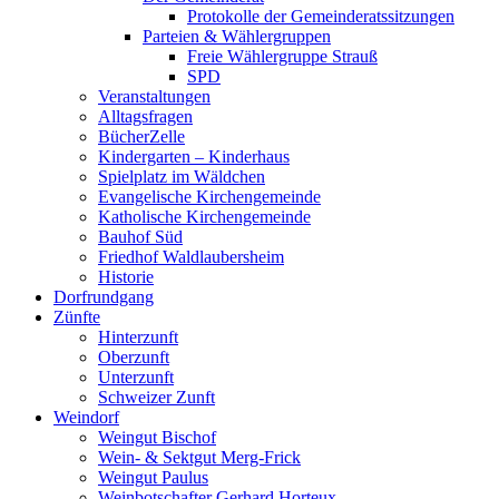
Protokolle der Gemeinderatssitzungen
Parteien & Wählergruppen
Freie Wählergruppe Strauß
SPD
Veranstaltungen
Alltagsfragen
BücherZelle
Kindergarten – Kinderhaus
Spielplatz im Wäldchen
Evangelische Kirchengemeinde
Katholische Kirchengemeinde
Bauhof Süd
Friedhof Waldlaubersheim
Historie
Dorfrundgang
Zünfte
Hinterzunft
Oberzunft
Unterzunft
Schweizer Zunft
Weindorf
Weingut Bischof
Wein- & Sektgut Merg-Frick
Weingut Paulus
Weinbotschafter Gerhard Horteux