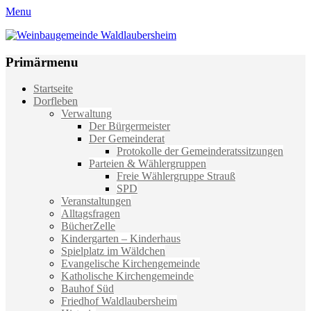
Menu
Weinbaugemeinde Waldlaubersheim
Einfach schön leben
Primärmenu
Weiter
Startseite
zum
Dorfleben
Inhalt
Verwaltung
Der Bürgermeister
Der Gemeinderat
Protokolle der Gemeinderatssitzungen
Parteien & Wählergruppen
Freie Wählergruppe Strauß
SPD
Veranstaltungen
Alltagsfragen
BücherZelle
Kindergarten – Kinderhaus
Spielplatz im Wäldchen
Evangelische Kirchengemeinde
Katholische Kirchengemeinde
Bauhof Süd
Friedhof Waldlaubersheim