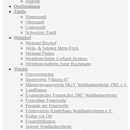
Historie
Dorfrundgang
Zünfte
Hinterzunft
Oberzunft
Unterzunft
Schweizer Zunft
Weindorf
Weingut Bischof
Wein- & Sektgut Merg-Frick
Weingut Paulus
Weinbotschafter Gerhard Horteux
Weinbotschafterin Anne Buchmann
Vereine
Ortsvereinsring
Sportverein Viktoria 07
Männergesangverein MGV Waldlaubersheim 1905 e.V.
Landfrauen
Evangelischer Frauenchor 1987 Waldlaubersheim
Freiwillige Feuerwehr
Freunde der Feuerwehr
Förderverein Kinderhaus Waldlaubersheim e.V.
Kultur vor Ort
Frauenfrühstück
Jugend Waldlaubersheim