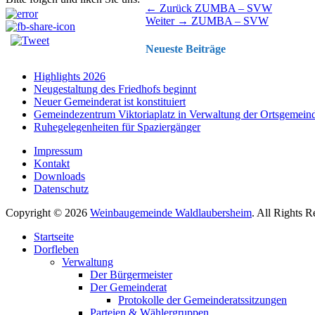
Beitragsnavigation
Vorhergehender
← Zurück
ZUMBA – SVW
Nächster
Beitrag:
Weiter →
ZUMBA – SVW
Beitrag:
Neueste Beiträge
Highlights 2026
Neugestaltung des Friedhofs beginnt
Neuer Gemeinderat ist konstituiert
Gemeindezentrum Viktoriaplatz in Verwaltung der Ortsgemein
Ruhegelegenheiten für Spaziergänger
Impressum
Kontakt
Downloads
Datenschutz
Copyright © 2026
Weinbaugemeinde Waldlaubersheim
. All Rights 
Nach
Startseite
oben
Dorfleben
scrollen
Verwaltung
Der Bürgermeister
Der Gemeinderat
Protokolle der Gemeinderatssitzungen
Parteien & Wählergruppen