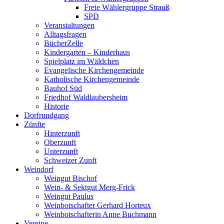
Freie Wählergruppe Strauß
SPD
Veranstaltungen
Alltagsfragen
BücherZelle
Kindergarten – Kinderhaus
Spielplatz im Wäldchen
Evangelische Kirchengemeinde
Katholische Kirchengemeinde
Bauhof Süd
Friedhof Waldlaubersheim
Historie
Dorfrundgang
Zünfte
Hinterzunft
Oberzunft
Unterzunft
Schweizer Zunft
Weindorf
Weingut Bischof
Wein- & Sektgut Merg-Frick
Weingut Paulus
Weinbotschafter Gerhard Horteux
Weinbotschafterin Anne Buchmann
Vereine