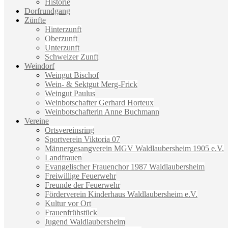
Historie
Dorfrundgang
Zünfte
Hinterzunft
Oberzunft
Unterzunft
Schweizer Zunft
Weindorf
Weingut Bischof
Wein- & Sektgut Merg-Frick
Weingut Paulus
Weinbotschafter Gerhard Horteux
Weinbotschafterin Anne Buchmann
Vereine
Ortsvereinsring
Sportverein Viktoria 07
Männergesangverein MGV Waldlaubersheim 1905 e.V.
Landfrauen
Evangelischer Frauenchor 1987 Waldlaubersheim
Freiwillige Feuerwehr
Freunde der Feuerwehr
Förderverein Kinderhaus Waldlaubersheim e.V.
Kultur vor Ort
Frauenfrühstück
Jugend Waldlaubersheim