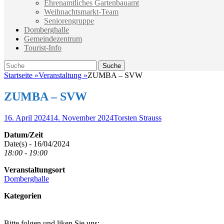
Ehrenamtliches Gartenbauamt
Weihnachtsmarkt-Team
Seniorengruppe
Domberghalle
Gemeindezentrum
Tourist-Info
Suche
Suche
nach:
Startseite
»
Veranstaltung
»
ZUMBA – SVW
ZUMBA – SVW
Veröffentlicht
Autor
16. April 2024
14. November 2024
Torsten Strauss
am
Datum/Zeit
Date(s) - 16/04/2024
18:00 - 19:00
Veranstaltungsort
Domberghalle
Kategorien
Bitte folgen und liken Sie uns: