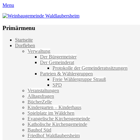
Menu
Weinbaugemeinde Waldlaubersheim
Einfach schön leben
Primärmenu
Weiter
Startseite
zum
Dorfleben
Inhalt
Verwaltung
Der Bürgermeister
Der Gemeinderat
Protokolle der Gemeinderatssitzungen
Parteien & Wählergruppen
Freie Wählergruppe Strauß
SPD
Veranstaltungen
Alltagsfragen
BücherZelle
Kindergarten – Kinderhaus
Spielplatz im Wäldchen
Evangelische Kirchengemeinde
Katholische Kirchengemeinde
Bauhof Süd
Friedhof Waldlaubersheim