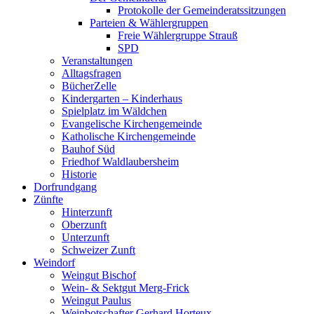
Protokolle der Gemeinderatssitzungen
Parteien & Wählergruppen
Freie Wählergruppe Strauß
SPD
Veranstaltungen
Alltagsfragen
BücherZelle
Kindergarten – Kinderhaus
Spielplatz im Wäldchen
Evangelische Kirchengemeinde
Katholische Kirchengemeinde
Bauhof Süd
Friedhof Waldlaubersheim
Historie
Dorfrundgang
Zünfte
Hinterzunft
Oberzunft
Unterzunft
Schweizer Zunft
Weindorf
Weingut Bischof
Wein- & Sektgut Merg-Frick
Weingut Paulus
Weinbotschafter Gerhard Horteux