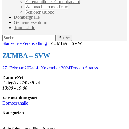
Ehrenamtliches Gartenbauamt
Weihnachtsmarkt-Team
Seniorengruppe
Domberghalle
Gemeindezentrum
Tourist-Info
Suche
Suche
nach:
Startseite
»
Veranstaltung
»
ZUMBA – SVW
ZUMBA – SVW
Veröffentlicht
Autor
27. Februar 2024
14. November 2024
Torsten Strauss
am
Datum/Zeit
Date(s) - 27/02/2024
18:00 - 19:00
Veranstaltungsort
Domberghalle
Kategorien
Bitte folgen und liken Sie uns: