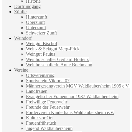
Historie
Dorfrundgang
Zünfte
Hinterzunft
Oberzunft
Unterzunft
Schweizer Zunft
Weindorf
Weingut Bischof
Wein- & Sektgut Merg-Frick
Weingut Paulus
Weinbotschafter Gerhard Horteux
Weinbotschafterin Anne Buchmann
Vereine
Ortsvereinsring
Sportverein Viktoria 07
Männergesangverein MGV Waldlaubersheim 1905 e.V.
Landfrauen
Evangelischer Frauenchor 1987 Waldlaubersheim
Freiwillige Feuerwehr
Freunde der Feuerwehr
Förderverein Kinderhaus Waldlaubersheim e.V.
Kultur vor Ort
Frauenfrühstück
Jugend Waldlaubersheim