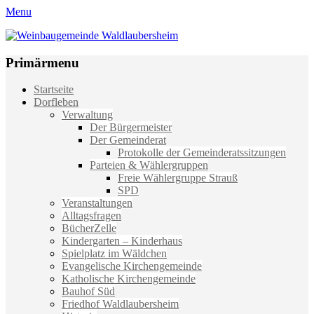
Menu
Weinbaugemeinde Waldlaubersheim
Einfach schön leben
Primärmenu
Weiter
Startseite
zum
Dorfleben
Inhalt
Verwaltung
Der Bürgermeister
Der Gemeinderat
Protokolle der Gemeinderatssitzungen
Parteien & Wählergruppen
Freie Wählergruppe Strauß
SPD
Veranstaltungen
Alltagsfragen
BücherZelle
Kindergarten – Kinderhaus
Spielplatz im Wäldchen
Evangelische Kirchengemeinde
Katholische Kirchengemeinde
Bauhof Süd
Friedhof Waldlaubersheim