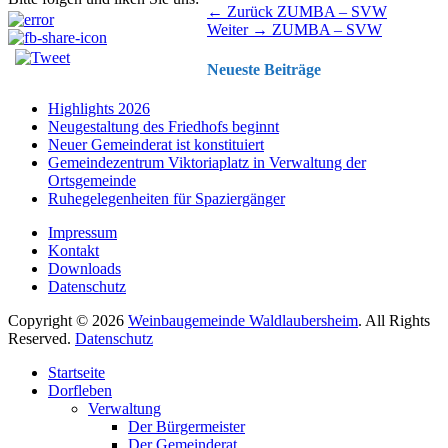
Beitragsnavigation
Vorhergehender
← Zurück
ZUMBA – SVW
Nächster
Beitrag:
Weiter →
ZUMBA – SVW
Beitrag:
Neueste Beiträge
Highlights 2026
Neugestaltung des Friedhofs beginnt
Neuer Gemeinderat ist konstituiert
Gemeindezentrum Viktoriaplatz in Verwaltung der
Ortsgemeinde
Ruhegelegenheiten für Spaziergänger
Impressum
Kontakt
Downloads
Datenschutz
Copyright © 2026
Weinbaugemeinde Waldlaubersheim
. All Rights
Reserved.
Datenschutz
Nach
Startseite
oben
Dorfleben
scrollen
Verwaltung
Der Bürgermeister
Der Gemeinderat