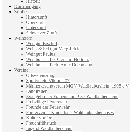
Historie
Dorfrundgang
Zünfte
Hinterzunft
Oberzunft
Unterzunft
Schweizer Zunft
Weindorf
Weingut Bischof
Wein- & Sektgut Merg-Frick
Weingut Paulus
Weinbotschafter Gerhard Horteux
Weinbotschafterin Anne Buchmann
Vereine
Ortsvereinsring
Sportverein Viktoria 07
Männergesangverein MGV Waldlaubersheim 1905 e.V.
Landfrauen
Evangelischer Frauenchor 1987 Waldlaubersheim
Freiwillige Feuerwehr
Freunde der Feuerwehr
Förderverein Kinderhaus Waldlaubersheim e.V.
Kultur vor Ort
Frauenfrühstück
Jugend Waldlaubersheim