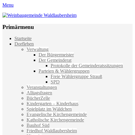
Menu
Weinbaugemeinde Waldlaubersheim
Einfach schön leben
Primärmenu
Weiter
Startseite
zum
Dorfleben
Inhalt
Verwaltung
Der Bürgermeister
Der Gemeinderat
Protokolle der Gemeinderatssitzungen
Parteien & Wählergruppen
Freie Wählergruppe Strauß
SPD
Veranstaltungen
Alltagsfragen
BücherZelle
Kindergarten – Kinderhaus
Spielplatz im Wäldchen
Evangelische Kirchengemeinde
Katholische Kirchengemeinde
Bauhof Süd
Friedhof Waldlaubersheim