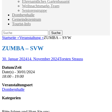
Ehrenamtliches Gartenbauamt
Weihnachtsmarkt-Team
Seniorengruppe
Domberghalle
Gemeindezentrum
Tourist-Info
Suche
Suche
nach:
Startseite
»
Veranstaltung
»
ZUMBA – SVW
ZUMBA – SVW
Veröffentlicht
Autor
30. Januar 2024
14. November 2024
Torsten Strauss
am
Datum/Zeit
Date(s) - 30/01/2024
18:00 - 19:00
Veranstaltungsort
Domberghalle
Kategorien
Bitte folgen und liken Sie uns: