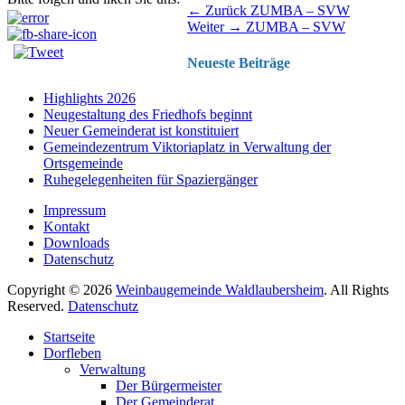
Beitragsnavigation
Vorhergehender
← Zurück
ZUMBA – SVW
Nächster
Beitrag:
Weiter →
ZUMBA – SVW
Beitrag:
Neueste Beiträge
Highlights 2026
Neugestaltung des Friedhofs beginnt
Neuer Gemeinderat ist konstituiert
Gemeindezentrum Viktoriaplatz in Verwaltung der
Ortsgemeinde
Ruhegelegenheiten für Spaziergänger
Impressum
Kontakt
Downloads
Datenschutz
Copyright © 2026
Weinbaugemeinde Waldlaubersheim
. All Rights
Reserved.
Datenschutz
Nach
Startseite
oben
Dorfleben
scrollen
Verwaltung
Der Bürgermeister
Der Gemeinderat