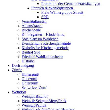
Protokolle der Gemeinderatssitzungen
Parteien & Wählergruppen
Freie Wählergruppe Strauß
SPD
Veranstaltungen
Alltagsfragen
BücherZelle
Kindergarten – Kinderhaus
Spielplatz im Wäldchen
Evangelische Kirchengemeinde
Katholische Kirchengemeinde
Bauhof Süd
Friedhof Waldlaubersheim
Historie
Dorfrundgang
Zünfte
Hinterzunft
Oberzunft
Unterzunft
Schweizer Zunft
Weindorf
Weingut Bischof
Wein- & Sektgut Merg-Frick
Weingut Paulus
Weinbotschafter Gerhard Horteux