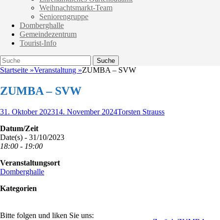
Weihnachtsmarkt-Team
Seniorengruppe
Domberghalle
Gemeindezentrum
Tourist-Info
Suche
Suche
nach:
Startseite
»
Veranstaltung
»
ZUMBA – SVW
ZUMBA – SVW
Veröffentlicht
Autor
31. Oktober 2023
14. November 2024
Torsten Strauss
am
Datum/Zeit
Date(s) - 31/10/2023
18:00 - 19:00
Veranstaltungsort
Domberghalle
Kategorien
Bitte folgen und liken Sie uns: