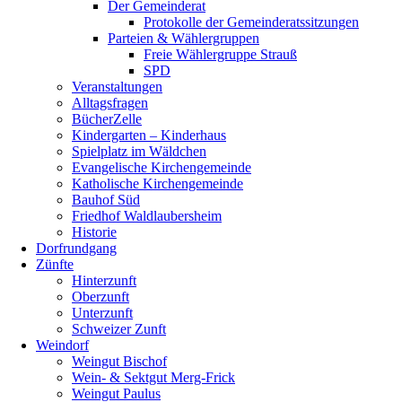
Der Gemeinderat
Protokolle der Gemeinderatssitzungen
Parteien & Wählergruppen
Freie Wählergruppe Strauß
SPD
Veranstaltungen
Alltagsfragen
BücherZelle
Kindergarten – Kinderhaus
Spielplatz im Wäldchen
Evangelische Kirchengemeinde
Katholische Kirchengemeinde
Bauhof Süd
Friedhof Waldlaubersheim
Historie
Dorfrundgang
Zünfte
Hinterzunft
Oberzunft
Unterzunft
Schweizer Zunft
Weindorf
Weingut Bischof
Wein- & Sektgut Merg-Frick
Weingut Paulus