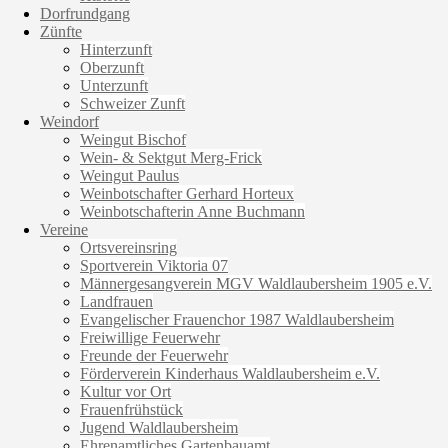
Dorfrundgang
Zünfte
Hinterzunft
Oberzunft
Unterzunft
Schweizer Zunft
Weindorf
Weingut Bischof
Wein- & Sektgut Merg-Frick
Weingut Paulus
Weinbotschafter Gerhard Horteux
Weinbotschafterin Anne Buchmann
Vereine
Ortsvereinsring
Sportverein Viktoria 07
Männergesangverein MGV Waldlaubersheim 1905 e.V.
Landfrauen
Evangelischer Frauenchor 1987 Waldlaubersheim
Freiwillige Feuerwehr
Freunde der Feuerwehr
Förderverein Kinderhaus Waldlaubersheim e.V.
Kultur vor Ort
Frauenfrühstück
Jugend Waldlaubersheim
Ehrenamtliches Gartenbauamt