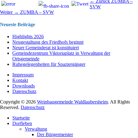
Beitragsnavigation
Vorhergehend
← Zurück
ZUMBA –
Beitrag:
SVW
Nächster
Weiter →
ZUMBA – SVW
Beitrag:
Neueste Beiträge
Highlights 2026
Neugestaltung des Friedhofs beginnt
Neuer Gemeinderat ist konstituiert
Gemeindezentrum Viktoriaplatz in Verwaltung der
Ortsgemeinde
Ruhegelegenheiten für Spaziergänger
Impressum
Kontakt
Downloads
Datenschutz
Copyright © 2026
Weinbaugemeinde Waldlaubersheim
. All Rights
Reserved.
Datenschutz
Nach
Startseite
oben
Dorfleben
scrollen
Verwaltung
Der Bürgermeister