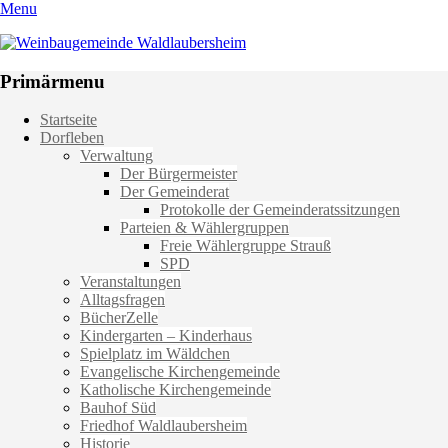
Menu
Weinbaugemeinde Waldlaubersheim
Einfach schön leben
Primärmenu
Weiter
Startseite
zum
Dorfleben
Inhalt
Verwaltung
Der Bürgermeister
Der Gemeinderat
Protokolle der Gemeinderatssitzungen
Parteien & Wählergruppen
Freie Wählergruppe Strauß
SPD
Veranstaltungen
Alltagsfragen
BücherZelle
Kindergarten – Kinderhaus
Spielplatz im Wäldchen
Evangelische Kirchengemeinde
Katholische Kirchengemeinde
Bauhof Süd
Friedhof Waldlaubersheim
Historie