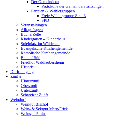
Der Gemeinderat
Protokolle der Gemeinderatssitzungen
Parteien & Wählergruppen
Freie Wählergruppe Strauß
SPD
Veranstaltungen
Alltagsfragen
BücherZelle
Kindergarten – Kinderhaus
Spielplatz im Wäldchen
Evangelische Kirchengemeinde
Katholische Kirchengemeinde
Bauhof Süd
Friedhof Waldlaubersheim
Historie
Dorfrundgang
Zünfte
Hinterzunft
Oberzunft
Unterzunft
Schweizer Zunft
Weindorf
Weingut Bischof
Wein- & Sektgut Merg-Frick
Weingut Paulus