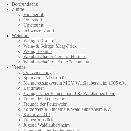
Dorfrundgang
Zünfte
Hinterzunft
Oberzunft
Unterzunft
Schweizer Zunft
Weindorf
Weingut Bischof
Wein- & Sektgut Merg-Frick
Weingut Paulus
Weinbotschafter Gerhard Horteux
Weinbotschafterin Anne Buchmann
Vereine
Ortsvereinsring
Sportverein Viktoria 07
Männergesangverein MGV Waldlaubersheim 1905 e.V.
Landfrauen
Evangelischer Frauenchor 1987 Waldlaubersheim
Freiwillige Feuerwehr
Freunde der Feuerwehr
Förderverein Kinderhaus Waldlaubersheim e.V.
Kultur vor Ort
Frauenfrühstück
Jugend Waldlaubersheim
Ehrenamtliches Gartenbauamt