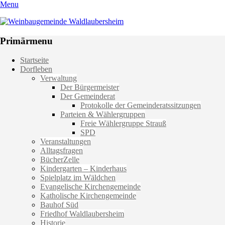
Menu
Weinbaugemeinde Waldlaubersheim
Einfach schön leben
Primärmenu
Weiter
Startseite
zum
Dorfleben
Inhalt
Verwaltung
Der Bürgermeister
Der Gemeinderat
Protokolle der Gemeinderatssitzungen
Parteien & Wählergruppen
Freie Wählergruppe Strauß
SPD
Veranstaltungen
Alltagsfragen
BücherZelle
Kindergarten – Kinderhaus
Spielplatz im Wäldchen
Evangelische Kirchengemeinde
Katholische Kirchengemeinde
Bauhof Süd
Friedhof Waldlaubersheim
Historie