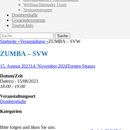
Weihnachtsmarkt-Team
Seniorengruppe
Domberghalle
Gemeindezentrum
Tourist-Info
Suche
Suche
nach:
Startseite
»
Veranstaltung
»
ZUMBA – SVW
ZUMBA – SVW
Veröffentlicht
Autor
15. August 2023
14. November 2024
Torsten Strauss
am
Datum/Zeit
Date(s) - 15/08/2023
18:00 - 19:00
Veranstaltungsort
Domberghalle
Kategorien
Bitte folgen und liken Sie uns: