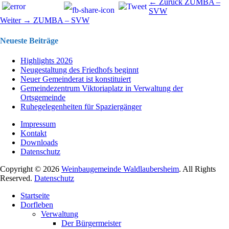
Beitragsnavigation
Vorhergehend
← Zurück
ZUMBA –
Beitrag:
SVW
Nächster
Weiter →
ZUMBA – SVW
Beitrag:
Neueste Beiträge
Highlights 2026
Neugestaltung des Friedhofs beginnt
Neuer Gemeinderat ist konstituiert
Gemeindezentrum Viktoriaplatz in Verwaltung der
Ortsgemeinde
Ruhegelegenheiten für Spaziergänger
Impressum
Kontakt
Downloads
Datenschutz
Copyright © 2026
Weinbaugemeinde Waldlaubersheim
. All Rights
Reserved.
Datenschutz
Nach
Startseite
oben
Dorfleben
scrollen
Verwaltung
Der Bürgermeister