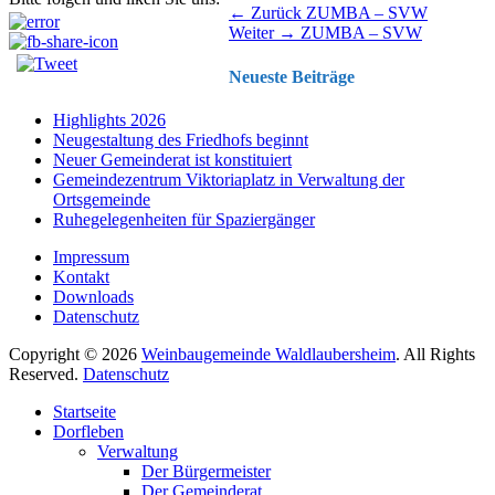
Beitragsnavigation
Vorhergehender
← Zurück
ZUMBA – SVW
Nächster
Beitrag:
Weiter →
ZUMBA – SVW
Beitrag:
Neueste Beiträge
Highlights 2026
Neugestaltung des Friedhofs beginnt
Neuer Gemeinderat ist konstituiert
Gemeindezentrum Viktoriaplatz in Verwaltung der
Ortsgemeinde
Ruhegelegenheiten für Spaziergänger
Impressum
Kontakt
Downloads
Datenschutz
Copyright © 2026
Weinbaugemeinde Waldlaubersheim
. All Rights
Reserved.
Datenschutz
Nach
Startseite
oben
Dorfleben
scrollen
Verwaltung
Der Bürgermeister
Der Gemeinderat