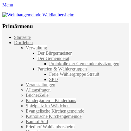
Menu
Weinbaugemeinde Waldlaubersheim
Einfach schön leben
Primärmenu
Weiter
Startseite
zum
Dorfleben
Inhalt
Verwaltung
Der Bürgermeister
Der Gemeinderat
Protokolle der Gemeinderatssitzungen
Parteien & Wählergruppen
Freie Wählergruppe Strauß
SPD
Veranstaltungen
Alltagsfragen
BücherZelle
Kindergarten – Kinderhaus
Spielplatz im Wäldchen
Evangelische Kirchengemeinde
Katholische Kirchengemeinde
Bauhof Süd
Friedhof Waldlaubersheim