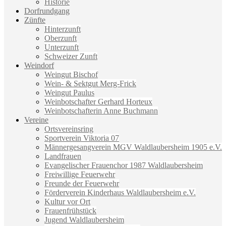
Historie
Dorfrundgang
Zünfte
Hinterzunft
Oberzunft
Unterzunft
Schweizer Zunft
Weindorf
Weingut Bischof
Wein- & Sektgut Merg-Frick
Weingut Paulus
Weinbotschafter Gerhard Horteux
Weinbotschafterin Anne Buchmann
Vereine
Ortsvereinsring
Sportverein Viktoria 07
Männergesangverein MGV Waldlaubersheim 1905 e.V.
Landfrauen
Evangelischer Frauenchor 1987 Waldlaubersheim
Freiwillige Feuerwehr
Freunde der Feuerwehr
Förderverein Kinderhaus Waldlaubersheim e.V.
Kultur vor Ort
Frauenfrühstück
Jugend Waldlaubersheim