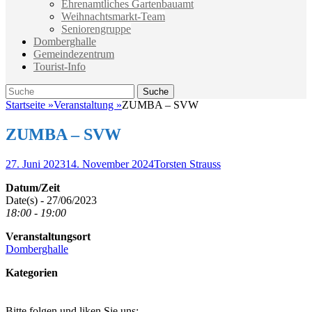
Ehrenamtliches Gartenbauamt
Weihnachtsmarkt-Team
Seniorengruppe
Domberghalle
Gemeindezentrum
Tourist-Info
Suche
Suche
nach:
Startseite
»
Veranstaltung
»
ZUMBA – SVW
ZUMBA – SVW
Veröffentlicht
Autor
27. Juni 2023
14. November 2024
Torsten Strauss
am
Datum/Zeit
Date(s) - 27/06/2023
18:00 - 19:00
Veranstaltungsort
Domberghalle
Kategorien
Bitte folgen und liken Sie uns: