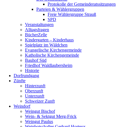
Protokolle der Gemeinderatssitzungen
Parteien & Wählergruppen
Freie Wählergruppe Strauß
SPD
Veranstaltungen
Alltagsfragen
BücherZelle
Kindergarten – Kinderhaus
Spielplatz im Wäldchen
Evangelische Kirchengemeinde
Katholische Kirchengemeinde
Bauhof Süd
Friedhof Waldlaubersheim
Historie
Dorfrundgang
Zünfte
Hinterzunft
Oberzunft
Unterzunft
Schweizer Zunft
Weindorf
Weingut Bischof
Wein- & Sektgut Merg-Frick
Weingut Paulus
Weinbotschafter Gerhard Horteux