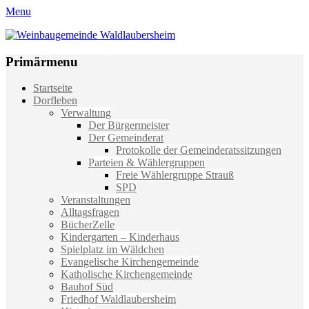
Menu
Weinbaugemeinde Waldlaubersheim
Einfach schön leben
Primärmenu
Weiter
Startseite
zum
Dorfleben
Inhalt
Verwaltung
Der Bürgermeister
Der Gemeinderat
Protokolle der Gemeinderatssitzungen
Parteien & Wählergruppen
Freie Wählergruppe Strauß
SPD
Veranstaltungen
Alltagsfragen
BücherZelle
Kindergarten – Kinderhaus
Spielplatz im Wäldchen
Evangelische Kirchengemeinde
Katholische Kirchengemeinde
Bauhof Süd
Friedhof Waldlaubersheim