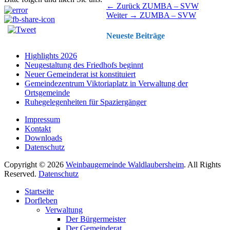
Beitragsnavigation
Vorhergehender
← Zurück
ZUMBA – SVW
Nächster
Beitrag:
Weiter →
ZUMBA – SVW
Beitrag:
Neueste Beiträge
Highlights 2026
Neugestaltung des Friedhofs beginnt
Neuer Gemeinderat ist konstituiert
Gemeindezentrum Viktoriaplatz in Verwaltung der
Ortsgemeinde
Ruhegelegenheiten für Spaziergänger
Impressum
Kontakt
Downloads
Datenschutz
Copyright © 2026
Weinbaugemeinde Waldlaubersheim
. All Rights
Reserved.
Datenschutz
Nach
Startseite
oben
Dorfleben
scrollen
Verwaltung
Der Bürgermeister
Der Gemeinderat