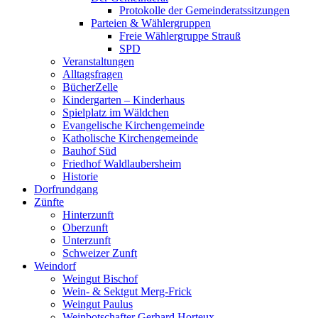
Protokolle der Gemeinderatssitzungen
Parteien & Wählergruppen
Freie Wählergruppe Strauß
SPD
Veranstaltungen
Alltagsfragen
BücherZelle
Kindergarten – Kinderhaus
Spielplatz im Wäldchen
Evangelische Kirchengemeinde
Katholische Kirchengemeinde
Bauhof Süd
Friedhof Waldlaubersheim
Historie
Dorfrundgang
Zünfte
Hinterzunft
Oberzunft
Unterzunft
Schweizer Zunft
Weindorf
Weingut Bischof
Wein- & Sektgut Merg-Frick
Weingut Paulus
Weinbotschafter Gerhard Horteux