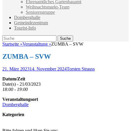
Ehrenamtliches Gartenbauamt
Weihnachtsmarkt-Team
Seniorengruppe
Domberghalle
Gemeindezentrum
Tourist-Info
Suche
Suche
nach:
Startseite
»
Veranstaltung
»
ZUMBA – SVW
ZUMBA – SVW
Veröffentlicht
Autor
21. März 2023
14. November 2024
Torsten Strauss
am
Datum/Zeit
Date(s) - 21/03/2023
18:00 - 19:00
Veranstaltungsort
Domberghalle
Kategorien
Bitte folgen und liken Sie uns: