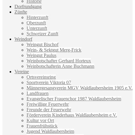
Historie
Dorfrundgang
Zünfte
Hinterzunft
Oberzunft
Unterzunft
Schweizer Zunft
Weindorf
Weingut Bischof
Wein- & Sektgut Merg-Frick
Weingut Paulus
Weinbotschafter Gerhard Horteux
Weinbotschafterin Anne Buchmann
Vereine
Ortsvereinsring
Sportverein Viktoria 07
Männergesangverein MGV Waldlaubersheim 1905 e.V.
Landfrauen
Evangelischer Frauenchor 1987 Waldlaubersheim
Freiwillige Feuerwehr
Freunde der Feuerwehr
Förderverein Kinderhaus Waldlaubersheim e.V.
Kultur vor Ort
Frauenfrühstück
Jugend Waldlaubersheim