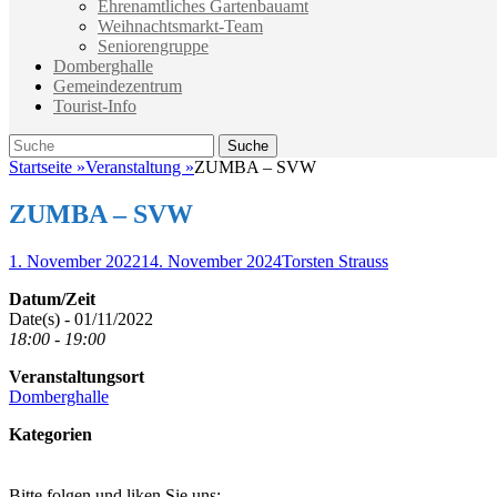
Ehrenamtliches Gartenbauamt
Weihnachtsmarkt-Team
Seniorengruppe
Domberghalle
Gemeindezentrum
Tourist-Info
Suche
Suche
nach:
Startseite
»
Veranstaltung
»
ZUMBA – SVW
ZUMBA – SVW
Veröffentlicht
Autor
1. November 2022
14. November 2024
Torsten Strauss
am
Datum/Zeit
Date(s) - 01/11/2022
18:00 - 19:00
Veranstaltungsort
Domberghalle
Kategorien
Bitte folgen und liken Sie uns: