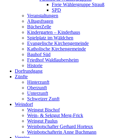
Freie Wählergruppe Strauß
SPD
Veranstaltungen
Alltagsfragen
BücherZelle
Kindergarten – Kinderhaus
Spielplatz im Wäldchen
Evangelische Kirchengemeinde
Katholische Kirchengemeinde
Bauhof Süd
Friedhof Waldlaubersheim
Historie
Dorfrundgang
Zünfte
Hinterzunft
Oberzunft
Unterzunft
Schweizer Zunft
Weindorf
Weingut Bischof
Wein- & Sektgut Merg-Frick
Weingut Paulus
Weinbotschafter Gerhard Horteux
Weinbotschafterin Anne Buchmann
Vereine