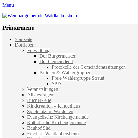
Menu
Weinbaugemeinde Waldlaubersheim
Einfach schön leben
Primärmenu
Weiter
Startseite
zum
Dorfleben
Inhalt
Verwaltung
Der Bürgermeister
Der Gemeinderat
Protokolle der Gemeinderatssitzungen
Parteien & Wählergruppen
Freie Wählergruppe Strauß
SPD
Veranstaltungen
Alltagsfragen
BücherZelle
Kindergarten – Kinderhaus
Spielplatz im Wäldchen
Evangelische Kirchengemeinde
Katholische Kirchengemeinde
Bauhof Süd
Friedhof Waldlaubersheim