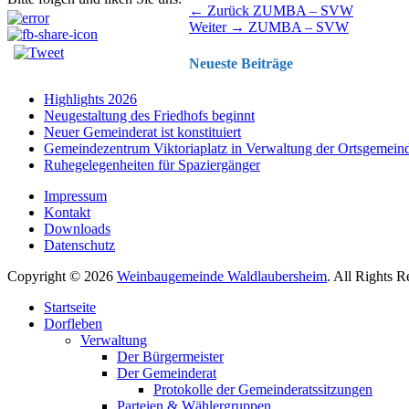
Beitragsnavigation
Vorhergehender
← Zurück
ZUMBA – SVW
Nächster
Beitrag:
Weiter →
ZUMBA – SVW
Beitrag:
Neueste Beiträge
Highlights 2026
Neugestaltung des Friedhofs beginnt
Neuer Gemeinderat ist konstituiert
Gemeindezentrum Viktoriaplatz in Verwaltung der Ortsgemein
Ruhegelegenheiten für Spaziergänger
Impressum
Kontakt
Downloads
Datenschutz
Copyright © 2026
Weinbaugemeinde Waldlaubersheim
. All Rights 
Nach
Startseite
oben
Dorfleben
scrollen
Verwaltung
Der Bürgermeister
Der Gemeinderat
Protokolle der Gemeinderatssitzungen
Parteien & Wählergruppen