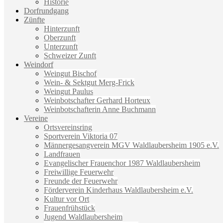
Historie
Dorfrundgang
Zünfte
Hinterzunft
Oberzunft
Unterzunft
Schweizer Zunft
Weindorf
Weingut Bischof
Wein- & Sektgut Merg-Frick
Weingut Paulus
Weinbotschafter Gerhard Horteux
Weinbotschafterin Anne Buchmann
Vereine
Ortsvereinsring
Sportverein Viktoria 07
Männergesangverein MGV Waldlaubersheim 1905 e.V.
Landfrauen
Evangelischer Frauenchor 1987 Waldlaubersheim
Freiwillige Feuerwehr
Freunde der Feuerwehr
Förderverein Kinderhaus Waldlaubersheim e.V.
Kultur vor Ort
Frauenfrühstück
Jugend Waldlaubersheim