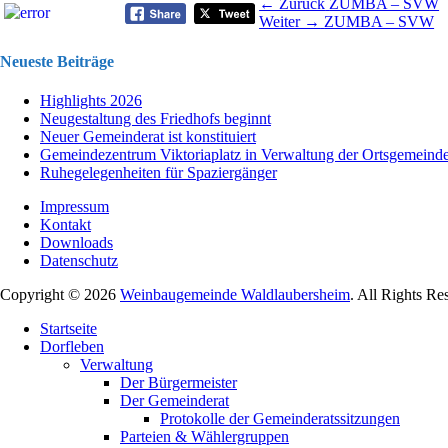
Beitragsnavigation
Vorhergehender
← Zurück
ZUMBA – SVW
Nächster
Beitrag:
Weiter →
ZUMBA – SVW
Beitrag:
Neueste Beiträge
Highlights 2026
Neugestaltung des Friedhofs beginnt
Neuer Gemeinderat ist konstituiert
Gemeindezentrum Viktoriaplatz in Verwaltung der Ortsgemeind
Ruhegelegenheiten für Spaziergänger
Impressum
Kontakt
Downloads
Datenschutz
Copyright © 2026
Weinbaugemeinde Waldlaubersheim
. All Rights Re
Nach
Startseite
oben
Dorfleben
scrollen
Verwaltung
Der Bürgermeister
Der Gemeinderat
Protokolle der Gemeinderatssitzungen
Parteien & Wählergruppen