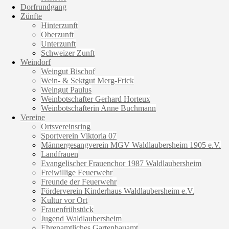
Dorfrundgang
Zünfte
Hinterzunft
Oberzunft
Unterzunft
Schweizer Zunft
Weindorf
Weingut Bischof
Wein- & Sektgut Merg-Frick
Weingut Paulus
Weinbotschafter Gerhard Horteux
Weinbotschafterin Anne Buchmann
Vereine
Ortsvereinsring
Sportverein Viktoria 07
Männergesangverein MGV Waldlaubersheim 1905 e.V.
Landfrauen
Evangelischer Frauenchor 1987 Waldlaubersheim
Freiwillige Feuerwehr
Freunde der Feuerwehr
Förderverein Kinderhaus Waldlaubersheim e.V.
Kultur vor Ort
Frauenfrühstück
Jugend Waldlaubersheim
Ehrenamtliches Gartenbauamt