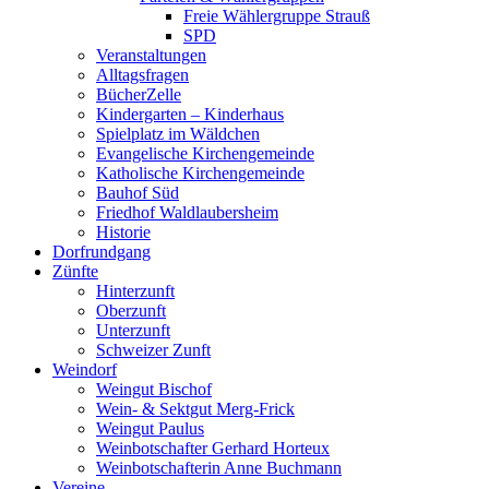
Freie Wählergruppe Strauß
SPD
Veranstaltungen
Alltagsfragen
BücherZelle
Kindergarten – Kinderhaus
Spielplatz im Wäldchen
Evangelische Kirchengemeinde
Katholische Kirchengemeinde
Bauhof Süd
Friedhof Waldlaubersheim
Historie
Dorfrundgang
Zünfte
Hinterzunft
Oberzunft
Unterzunft
Schweizer Zunft
Weindorf
Weingut Bischof
Wein- & Sektgut Merg-Frick
Weingut Paulus
Weinbotschafter Gerhard Horteux
Weinbotschafterin Anne Buchmann
Vereine