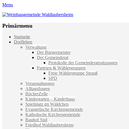
Menu
Weinbaugemeinde Waldlaubersheim
Einfach schön leben
Primärmenu
Weiter
Startseite
zum
Dorfleben
Inhalt
Verwaltung
Der Bürgermeister
Der Gemeinderat
Protokolle der Gemeinderatssitzungen
Parteien & Wählergruppen
Freie Wählergruppe Strauß
SPD
Veranstaltungen
Alltagsfragen
BücherZelle
Kindergarten – Kinderhaus
Spielplatz im Wäldchen
Evangelische Kirchengemeinde
Katholische Kirchengemeinde
Bauhof Süd
Friedhof Waldlaubersheim