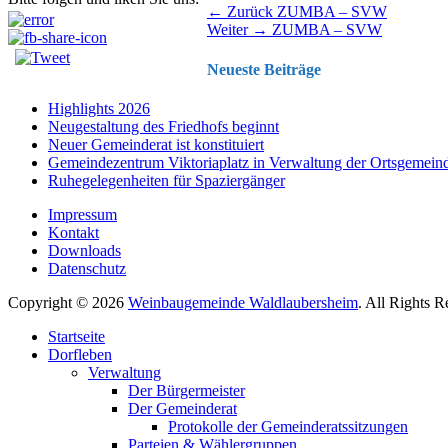
Beitragsnavigation
Vorhergehender
← Zurück
ZUMBA – SVW
Nächster
Beitrag:
Weiter →
ZUMBA – SVW
Beitrag:
Neueste Beiträge
Highlights 2026
Neugestaltung des Friedhofs beginnt
Neuer Gemeinderat ist konstituiert
Gemeindezentrum Viktoriaplatz in Verwaltung der Ortsgemein
Ruhegelegenheiten für Spaziergänger
Impressum
Kontakt
Downloads
Datenschutz
Copyright © 2026
Weinbaugemeinde Waldlaubersheim
. All Rights 
Nach
Startseite
oben
Dorfleben
scrollen
Verwaltung
Der Bürgermeister
Der Gemeinderat
Protokolle der Gemeinderatssitzungen
Parteien & Wählergruppen