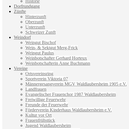
Historie
Dorfrundgang
Zünfte
Hinterzunft
Oberzunft
Unterzunft
Schweizer Zunft
Weindorf
Weingut Bischof
Wein- & Sektgut Merg-Frick
Weingut Paulus
Weinbotschafter Gerhard Horteux
Weinbotschafterin Anne Buchmann
Vereine
Ortsvereinsring
Sportverein Viktoria 07
Männergesangverein MGV Waldlaubersheim 1905 e.V.
Landfrauen
Evangelischer Frauenchor 1987 Waldlaubersheim
Freiwillige Feuerwehr
Freunde der Feuerwehr
Förderverein Kinderhaus Waldlaubersheim e.V.
Kultur vor Ort
Frauenfrühstück
Jugend Waldlaubersheim