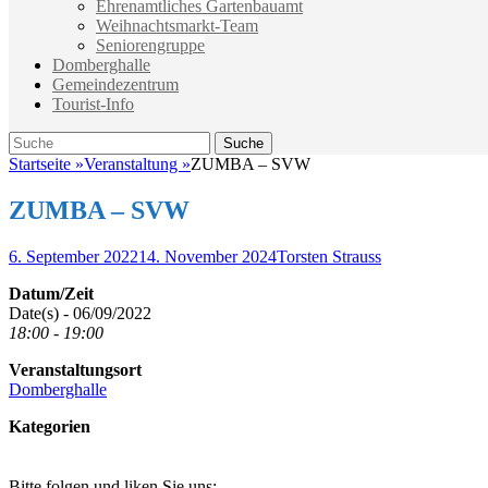
Ehrenamtliches Gartenbauamt
Weihnachtsmarkt-Team
Seniorengruppe
Domberghalle
Gemeindezentrum
Tourist-Info
Suche
Suche
nach:
Startseite
»
Veranstaltung
»
ZUMBA – SVW
ZUMBA – SVW
Veröffentlicht
Autor
6. September 2022
14. November 2024
Torsten Strauss
am
Datum/Zeit
Date(s) - 06/09/2022
18:00 - 19:00
Veranstaltungsort
Domberghalle
Kategorien
Bitte folgen und liken Sie uns: