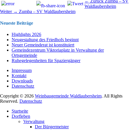
Beitragsnavigation
Vorhergehend
← Zurück
Zumba – SV
Beitrag:
Waldlaubersheim
Nächster
Weiter →
Zumba – SV Waldlaubersheim
Beitrag:
Neueste Beiträge
Highlights 2026
Neugestaltung des Friedhofs beginnt
Neuer Gemeinderat ist konstituiert
Gemeindezentrum Viktoriaplatz in Verwaltung der
Ortsgemeinde
Ruhegelegenheiten für Spaziergänger
Impressum
Kontakt
Downloads
Datenschutz
Copyright © 2026
Weinbaugemeinde Waldlaubersheim
. All Rights
Reserved.
Datenschutz
Nach
Startseite
oben
Dorfleben
scrollen
Verwaltung
Der Bürgermeister