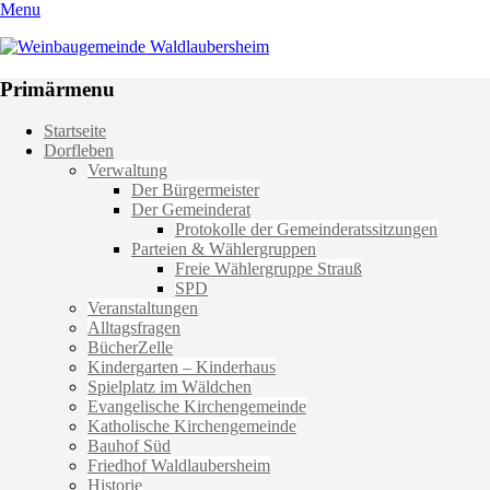
Menu
Weinbaugemeinde Waldlaubersheim
Einfach schön leben
Primärmenu
Weiter
Startseite
zum
Dorfleben
Inhalt
Verwaltung
Der Bürgermeister
Der Gemeinderat
Protokolle der Gemeinderatssitzungen
Parteien & Wählergruppen
Freie Wählergruppe Strauß
SPD
Veranstaltungen
Alltagsfragen
BücherZelle
Kindergarten – Kinderhaus
Spielplatz im Wäldchen
Evangelische Kirchengemeinde
Katholische Kirchengemeinde
Bauhof Süd
Friedhof Waldlaubersheim
Historie