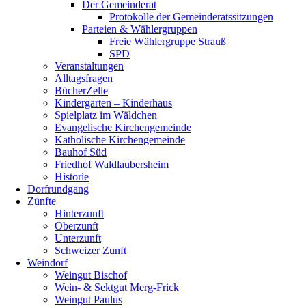
Der Gemeinderat
Protokolle der Gemeinderatssitzungen
Parteien & Wählergruppen
Freie Wählergruppe Strauß
SPD
Veranstaltungen
Alltagsfragen
BücherZelle
Kindergarten – Kinderhaus
Spielplatz im Wäldchen
Evangelische Kirchengemeinde
Katholische Kirchengemeinde
Bauhof Süd
Friedhof Waldlaubersheim
Historie
Dorfrundgang
Zünfte
Hinterzunft
Oberzunft
Unterzunft
Schweizer Zunft
Weindorf
Weingut Bischof
Wein- & Sektgut Merg-Frick
Weingut Paulus