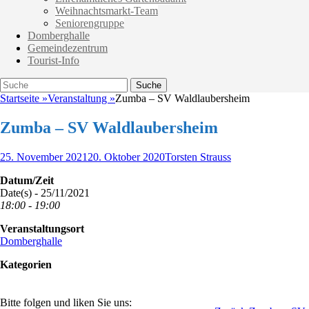
Weihnachtsmarkt-Team
Seniorengruppe
Domberghalle
Gemeindezentrum
Tourist-Info
Suche
Suche
nach:
Startseite
»
Veranstaltung
»
Zumba – SV Waldlaubersheim
Zumba – SV Waldlaubersheim
Veröffentlicht
Autor
25. November 2021
20. Oktober 2020
Torsten Strauss
am
Datum/Zeit
Date(s) - 25/11/2021
18:00 - 19:00
Veranstaltungsort
Domberghalle
Kategorien
Bitte folgen und liken Sie uns: