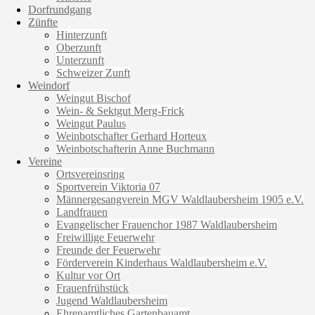
Dorfrundgang
Zünfte
Hinterzunft
Oberzunft
Unterzunft
Schweizer Zunft
Weindorf
Weingut Bischof
Wein- & Sektgut Merg-Frick
Weingut Paulus
Weinbotschafter Gerhard Horteux
Weinbotschafterin Anne Buchmann
Vereine
Ortsvereinsring
Sportverein Viktoria 07
Männergesangverein MGV Waldlaubersheim 1905 e.V.
Landfrauen
Evangelischer Frauenchor 1987 Waldlaubersheim
Freiwillige Feuerwehr
Freunde der Feuerwehr
Förderverein Kinderhaus Waldlaubersheim e.V.
Kultur vor Ort
Frauenfrühstück
Jugend Waldlaubersheim
Ehrenamtliches Gartenbauamt