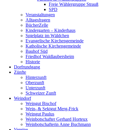
Freie Wählergruppe Strauß
SPD
Veranstaltungen
Alltagsfragen
BücherZelle
Kindergarten – Kinderhaus
Spielplatz im Wäldchen
Evangelische Kirchengemeinde
Katholische Kirchengemeinde
Bauhof Süd
Friedhof Waldlaubersheim
Historie
Dorfrundgang
Zünfte
Hinterzunft
Oberzunft
Unterzunft
Schweizer Zunft
Weindorf
Weingut Bischof
Wein- & Sektgut Merg-Frick
Weingut Paulus
Weinbotschafter Gerhard Horteux
Weinbotschafterin Anne Buchmann
Vereine