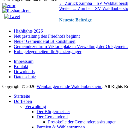
Beitragsnavigation
Vorhergehender
← Zurück
Zumba – SV Waldlaubers
Nächster
Beitrag:
Weiter →
Zumba – SV Waldlaubersh
Beitrag:
Neueste Beiträge
Highlights 2026
Neugestaltung des Friedhofs beginnt
Neuer Gemeinderat ist konstituiert
Gemeindezentrum Viktoriaplatz in Verwaltung der Ortsgemein
Ruhegelegenheiten für Spaziergänger
Impressum
Kontakt
Downloads
Datenschutz
Copyright © 2026
Weinbaugemeinde Waldlaubersheim
. All Rights 
Nach
Startseite
oben
Dorfleben
scrollen
Verwaltung
Der Bürgermeister
Der Gemeinderat
Protokolle der Gemeinderatssitzungen
Parteien & Wählergruppen