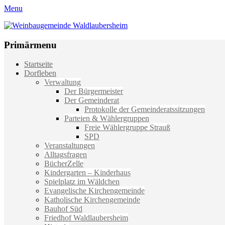
Menu
Weinbaugemeinde Waldlaubersheim
Einfach schön leben
Primärmenu
Weiter
Startseite
zum
Dorfleben
Inhalt
Verwaltung
Der Bürgermeister
Der Gemeinderat
Protokolle der Gemeinderatssitzungen
Parteien & Wählergruppen
Freie Wählergruppe Strauß
SPD
Veranstaltungen
Alltagsfragen
BücherZelle
Kindergarten – Kinderhaus
Spielplatz im Wäldchen
Evangelische Kirchengemeinde
Katholische Kirchengemeinde
Bauhof Süd
Friedhof Waldlaubersheim