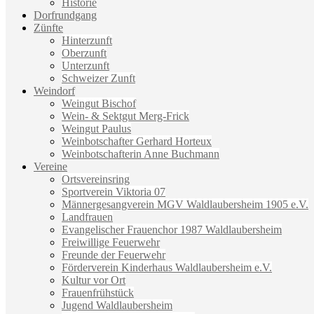
Historie
Dorfrundgang
Zünfte
Hinterzunft
Oberzunft
Unterzunft
Schweizer Zunft
Weindorf
Weingut Bischof
Wein- & Sektgut Merg-Frick
Weingut Paulus
Weinbotschafter Gerhard Horteux
Weinbotschafterin Anne Buchmann
Vereine
Ortsvereinsring
Sportverein Viktoria 07
Männergesangverein MGV Waldlaubersheim 1905 e.V.
Landfrauen
Evangelischer Frauenchor 1987 Waldlaubersheim
Freiwillige Feuerwehr
Freunde der Feuerwehr
Förderverein Kinderhaus Waldlaubersheim e.V.
Kultur vor Ort
Frauenfrühstück
Jugend Waldlaubersheim