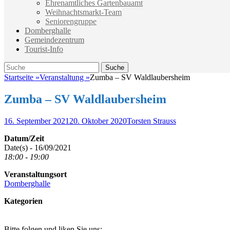
Ehrenamtliches Gartenbauamt
Weihnachtsmarkt-Team
Seniorengruppe
Domberghalle
Gemeindezentrum
Tourist-Info
Suche
Suche
nach:
Startseite
»
Veranstaltung
»
Zumba – SV Waldlaubersheim
Zumba – SV Waldlaubersheim
Veröffentlicht
Autor
16. September 2021
20. Oktober 2020
Torsten Strauss
am
Datum/Zeit
Date(s) - 16/09/2021
18:00 - 19:00
Veranstaltungsort
Domberghalle
Kategorien
Bitte folgen und liken Sie uns: