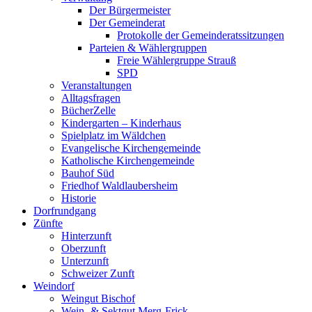
Der Bürgermeister
Der Gemeinderat
Protokolle der Gemeinderatssitzungen
Parteien & Wählergruppen
Freie Wählergruppe Strauß
SPD
Veranstaltungen
Alltagsfragen
BücherZelle
Kindergarten – Kinderhaus
Spielplatz im Wäldchen
Evangelische Kirchengemeinde
Katholische Kirchengemeinde
Bauhof Süd
Friedhof Waldlaubersheim
Historie
Dorfrundgang
Zünfte
Hinterzunft
Oberzunft
Unterzunft
Schweizer Zunft
Weindorf
Weingut Bischof
Wein- & Sektgut Merg-Frick