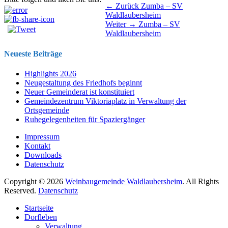
Beitragsnavigation
Vorhergehender
← Zurück
Zumba – SV
Beitrag:
Waldlaubersheim
Nächster
Weiter →
Zumba – SV
Beitrag:
Waldlaubersheim
Neueste Beiträge
Highlights 2026
Neugestaltung des Friedhofs beginnt
Neuer Gemeinderat ist konstituiert
Gemeindezentrum Viktoriaplatz in Verwaltung der
Ortsgemeinde
Ruhegelegenheiten für Spaziergänger
Impressum
Kontakt
Downloads
Datenschutz
Copyright © 2026
Weinbaugemeinde Waldlaubersheim
. All Rights
Reserved.
Datenschutz
Nach
Startseite
oben
Dorfleben
scrollen
Verwaltung