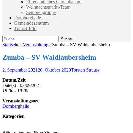
Ehrenamtliches Gartenbauamt
Weihnachtsmarkt-Team
Seniorengruppe
Domberghalle
Gemeindezentrum
Tourist-Info
Suche
Suche
nach:
Startseite
»
Veranstaltung
»
Zumba – SV Waldlaubersheim
Zumba – SV Waldlaubersheim
Veröffentlicht
Autor
2. September 2021
20. Oktober 2020
Torsten Strauss
am
Datum/Zeit
Date(s) - 02/09/2021
18:00 - 19:00
Veranstaltungsort
Domberghalle
Kategorien
Bitte folgen und liken Sie uns: