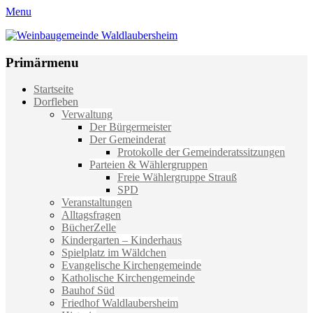
Menu
Weinbaugemeinde Waldlaubersheim
Einfach schön leben
Primärmenu
Weiter
Startseite
zum
Dorfleben
Inhalt
Verwaltung
Der Bürgermeister
Der Gemeinderat
Protokolle der Gemeinderatssitzungen
Parteien & Wählergruppen
Freie Wählergruppe Strauß
SPD
Veranstaltungen
Alltagsfragen
BücherZelle
Kindergarten – Kinderhaus
Spielplatz im Wäldchen
Evangelische Kirchengemeinde
Katholische Kirchengemeinde
Bauhof Süd
Friedhof Waldlaubersheim