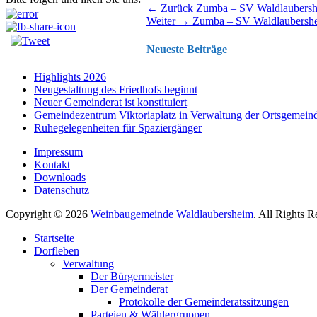
Beitragsnavigation
Vorhergehender
← Zurück
Zumba – SV Waldlaubers
Nächster
Beitrag:
Weiter →
Zumba – SV Waldlaubersh
Beitrag:
Neueste Beiträge
Highlights 2026
Neugestaltung des Friedhofs beginnt
Neuer Gemeinderat ist konstituiert
Gemeindezentrum Viktoriaplatz in Verwaltung der Ortsgemein
Ruhegelegenheiten für Spaziergänger
Impressum
Kontakt
Downloads
Datenschutz
Copyright © 2026
Weinbaugemeinde Waldlaubersheim
. All Rights 
Nach
Startseite
oben
Dorfleben
scrollen
Verwaltung
Der Bürgermeister
Der Gemeinderat
Protokolle der Gemeinderatssitzungen
Parteien & Wählergruppen