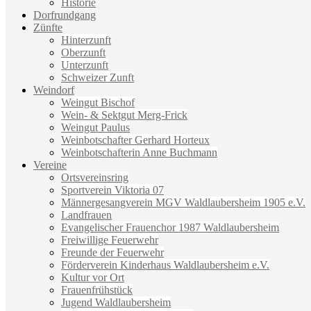
Historie
Dorfrundgang
Zünfte
Hinterzunft
Oberzunft
Unterzunft
Schweizer Zunft
Weindorf
Weingut Bischof
Wein- & Sektgut Merg-Frick
Weingut Paulus
Weinbotschafter Gerhard Horteux
Weinbotschafterin Anne Buchmann
Vereine
Ortsvereinsring
Sportverein Viktoria 07
Männergesangverein MGV Waldlaubersheim 1905 e.V.
Landfrauen
Evangelischer Frauenchor 1987 Waldlaubersheim
Freiwillige Feuerwehr
Freunde der Feuerwehr
Förderverein Kinderhaus Waldlaubersheim e.V.
Kultur vor Ort
Frauenfrühstück
Jugend Waldlaubersheim