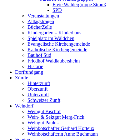
Freie Wählergruppe Strauß
SPD
Veranstaltungen
Alltagsfragen
BücherZelle
Kindergarten – Kinderhaus
Spielplatz im Wäldchen
Evangelische Kirchengemeinde
Katholische Kirchengemeinde
Bauhof Süd
Friedhof Waldlaubersheim
Historie
Dorfrundgang
Zünfte
Hinterzunft
Oberzunft
Unterzunft
Schweizer Zunft
Weindorf
Weingut Bischof
Wein- & Sektgut Merg-Frick
Weingut Paulus
Weinbotschafter Gerhard Horteux
Weinbotschafterin Anne Buchmann
Vereine