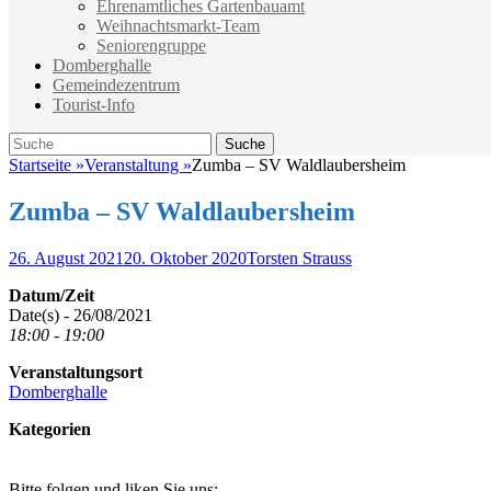
Ehrenamtliches Gartenbauamt
Weihnachtsmarkt-Team
Seniorengruppe
Domberghalle
Gemeindezentrum
Tourist-Info
Suche
Suche
nach:
Startseite
»
Veranstaltung
»
Zumba – SV Waldlaubersheim
Zumba – SV Waldlaubersheim
Veröffentlicht
Autor
26. August 2021
20. Oktober 2020
Torsten Strauss
am
Datum/Zeit
Date(s) - 26/08/2021
18:00 - 19:00
Veranstaltungsort
Domberghalle
Kategorien
Bitte folgen und liken Sie uns: