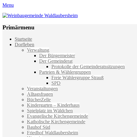
Menu
Weinbaugemeinde Waldlaubersheim
Einfach schön leben
Primärmenu
Weiter
Startseite
zum
Dorfleben
Inhalt
Verwaltung
Der Bürgermeister
Der Gemeinderat
Protokolle der Gemeinderatssitzungen
Parteien & Wählergruppen
Freie Wählergruppe Strauß
SPD
Veranstaltungen
Alltagsfragen
BücherZelle
Kindergarten – Kinderhaus
Spielplatz im Wäldchen
Evangelische Kirchengemeinde
Katholische Kirchengemeinde
Bauhof Süd
Friedhof Waldlaubersheim