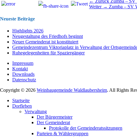
Beitragsnavigation
Vorhergehend
← Zurück
Zumba – SV 
Nächster
Beitrag:
Weiter →
Zumba – SV W
Beitrag:
Neueste Beiträge
Highlights 2026
Neugestaltung des Friedhofs beginnt
Neuer Gemeinderat ist konstituiert
Gemeindezentrum Viktoriaplatz in Verwaltung der Ortsgemeind
Ruhegelegenheiten für Spaziergänger
Impressum
Kontakt
Downloads
Datenschutz
Copyright © 2026
Weinbaugemeinde Waldlaubersheim
. All Rights Re
Nach
Startseite
oben
Dorfleben
scrollen
Verwaltung
Der Bürgermeister
Der Gemeinderat
Protokolle der Gemeinderatssitzungen
Parteien & Wählergruppen