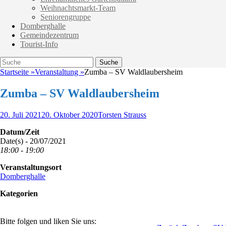
Weihnachtsmarkt-Team
Seniorengruppe
Domberghalle
Gemeindezentrum
Tourist-Info
Suche
Suche
nach:
Startseite
»
Veranstaltung
»
Zumba – SV Waldlaubersheim
Zumba – SV Waldlaubersheim
Veröffentlicht
Autor
20. Juli 2021
20. Oktober 2020
Torsten Strauss
am
Datum/Zeit
Date(s) - 20/07/2021
18:00 - 19:00
Veranstaltungsort
Domberghalle
Kategorien
Bitte folgen und liken Sie uns: