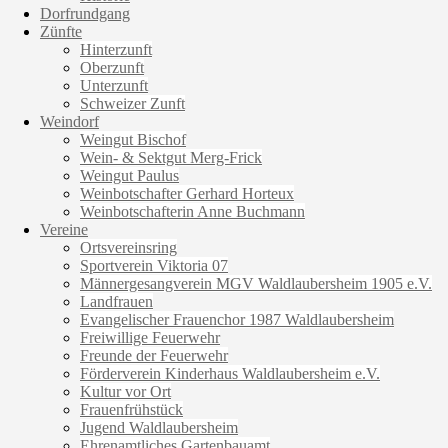
Dorfrundgang
Zünfte
Hinterzunft
Oberzunft
Unterzunft
Schweizer Zunft
Weindorf
Weingut Bischof
Wein- & Sektgut Merg-Frick
Weingut Paulus
Weinbotschafter Gerhard Horteux
Weinbotschafterin Anne Buchmann
Vereine
Ortsvereinsring
Sportverein Viktoria 07
Männergesangverein MGV Waldlaubersheim 1905 e.V.
Landfrauen
Evangelischer Frauenchor 1987 Waldlaubersheim
Freiwillige Feuerwehr
Freunde der Feuerwehr
Förderverein Kinderhaus Waldlaubersheim e.V.
Kultur vor Ort
Frauenfrühstück
Jugend Waldlaubersheim
Ehrenamtliches Gartenbauamt