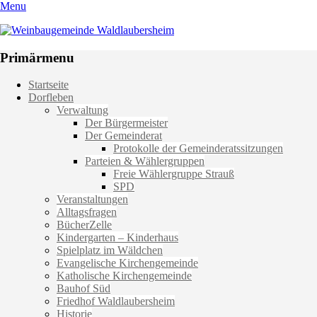
Menu
Weinbaugemeinde Waldlaubersheim
Einfach schön leben
Primärmenu
Weiter
Startseite
zum
Dorfleben
Inhalt
Verwaltung
Der Bürgermeister
Der Gemeinderat
Protokolle der Gemeinderatssitzungen
Parteien & Wählergruppen
Freie Wählergruppe Strauß
SPD
Veranstaltungen
Alltagsfragen
BücherZelle
Kindergarten – Kinderhaus
Spielplatz im Wäldchen
Evangelische Kirchengemeinde
Katholische Kirchengemeinde
Bauhof Süd
Friedhof Waldlaubersheim
Historie