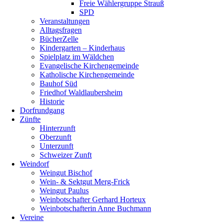
Freie Wählergruppe Strauß
SPD
Veranstaltungen
Alltagsfragen
BücherZelle
Kindergarten – Kinderhaus
Spielplatz im Wäldchen
Evangelische Kirchengemeinde
Katholische Kirchengemeinde
Bauhof Süd
Friedhof Waldlaubersheim
Historie
Dorfrundgang
Zünfte
Hinterzunft
Oberzunft
Unterzunft
Schweizer Zunft
Weindorf
Weingut Bischof
Wein- & Sektgut Merg-Frick
Weingut Paulus
Weinbotschafter Gerhard Horteux
Weinbotschafterin Anne Buchmann
Vereine