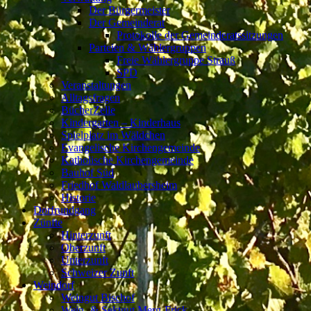
Der Bürgermeister
Der Gemeinderat
Protokolle der Gemeinderatssitzungen
Parteien & Wählergruppen
Freie Wählergruppe Strauß
SPD
Veranstaltungen
Alltagsfragen
BücherZelle
Kindergarten – Kinderhaus
Spielplatz im Wäldchen
Evangelische Kirchengemeinde
Katholische Kirchengemeinde
Bauhof Süd
Friedhof Waldlaubersheim
Historie
Dorfrundgang
Zünfte
Hinterzunft
Oberzunft
Unterzunft
Schweizer Zunft
Weindorf
Weingut Bischof
Wein- & Sektgut Merg-Frick