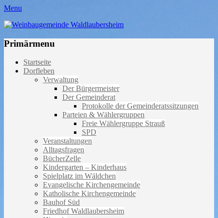
Menu
Weinbaugemeinde Waldlaubersheim
Einfach schön leben
Primärmenu
Weiter
Startseite
zum
Dorfleben
Inhalt
Verwaltung
Der Bürgermeister
Der Gemeinderat
Protokolle der Gemeinderatssitzungen
Parteien & Wählergruppen
Freie Wählergruppe Strauß
SPD
Veranstaltungen
Alltagsfragen
BücherZelle
Kindergarten – Kinderhaus
Spielplatz im Wäldchen
Evangelische Kirchengemeinde
Katholische Kirchengemeinde
Bauhof Süd
Friedhof Waldlaubersheim