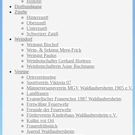
Historie
Dorfrundgang
Zünfte
Hinterzunft
Oberzunft
Unterzunft
Schweizer Zunft
Weindorf
Weingut Bischof
Wein- & Sektgut Merg-Frick
Weingut Paulus
Weinbotschafter Gerhard Horteux
Weinbotschafterin Anne Buchmann
Vereine
Ortsvereinsring
Sportverein Viktoria 07
Männergesangverein MGV Waldlaubersheim 1905 e.V.
Landfrauen
Evangelischer Frauenchor 1987 Waldlaubersheim
Freiwillige Feuerwehr
Freunde der Feuerwehr
Förderverein Kinderhaus Waldlaubersheim e.V.
Kultur vor Ort
Frauenfrühstück
Jugend Waldlaubersheim